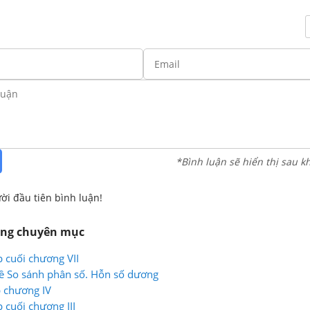
*Bình luận sẽ hiển thị sau k
ời đầu tiên bình luận!
ùng chuyên mục
p cuối chương VII
ề So sánh phân số. Hỗn số dương
p chương IV
p cuối chương III