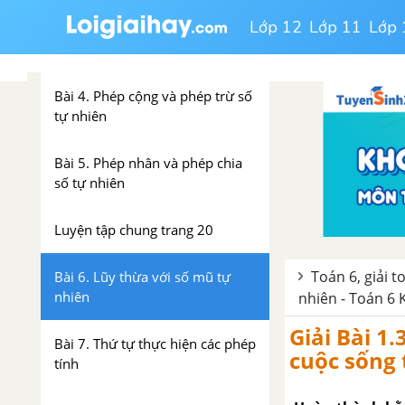
Lớp 12
Lớp 11
Lớp 
Bài 3. Thứ tự trong tập hợp các
số tự nhiên
Bài 4. Phép cộng và phép trừ số
tự nhiên
Bài 5. Phép nhân và phép chia
số tự nhiên
Luyện tập chung trang 20
Toán 6, giải t
Bài 6. Lũy thừa với số mũ tự
nhiên
nhiên - Toán 6 Kế
Giải Bài 1.
Bài 7. Thứ tự thực hiện các phép
cuộc sống
tính