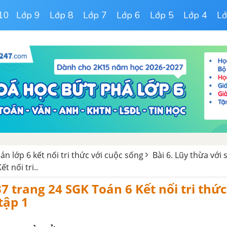
10
Lớp 9
Lớp 8
Lớp 7
Lớp 6
Lớp 5
Lớp 4
Lớ
oán lớp 6 kết nối tri thức với cuộc sống
Bài 6. Lũy thừa với
t nối tri..
37 trang 24 SGK Toán 6 Kết nối tri thức
 tập 1