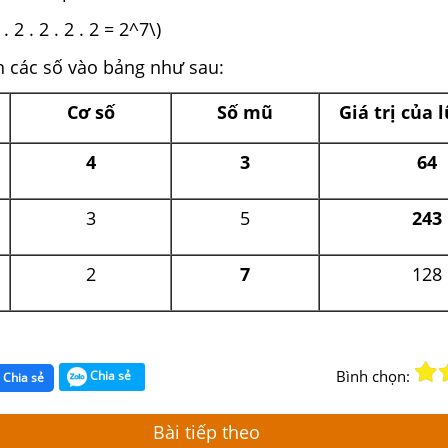
 . 2 . 2 . 2 . 2 = 2^7\)
ền các số vào bảng như sau:
Cơ số
Số mũ
Giá trị của 
4
3
64
3
5
243
2
7
128
Bình chọn:
Chia sẻ
Chia sẻ
Bài tiếp theo