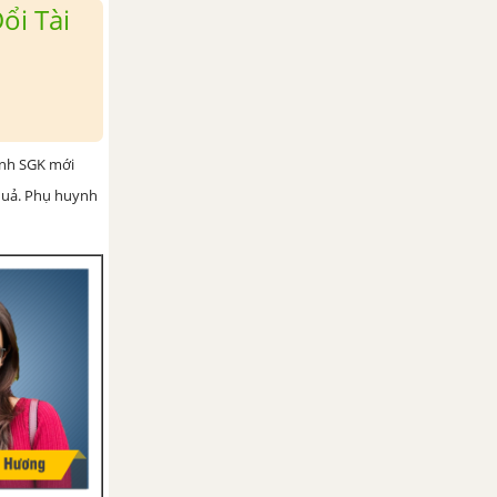
ổi Tài
ình SGK mới
 quả. Phụ huynh