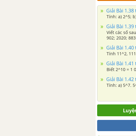
thang cân
Giải Bài 1.38 
Bài 20. Chu vi và diện tích của
Giải Bài 1.39 
một số tứ giác đã học
Viết các số sa
902; 202
Luyện tập chung trang 95
Giải Bài 1.40 
Tính 11^2, 11
Bài tập cuối chương IV
Giải Bài 1.41 
Biết 2^10 = 1 
CHƯƠNG V.TÍNH ĐỐI XỨNG
Giải Bài 1.42 
CỦA HÌNH PHẲNG TRONG TỰ
NHIÊN
Bài 21. Hình có trục đối xứng
Luyện
Bài 22. Hình có tâm đối xứng
Luyện tập chung trang 108