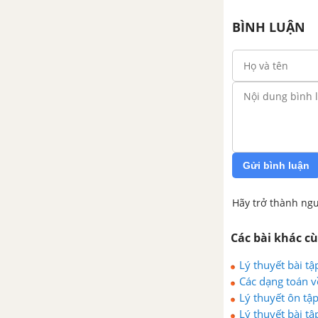
CHƯƠNG VII.SỐ THẬP PHÂN
BÌNH LUẬN
Bài 28. Số thập phân
Bài 29. Tính toán với số thập
phân
Bài 30. Làm tròn và ước lượng
Gửi bình luận
Bài 31. Một số bài toán về tỉ số
và tỉ số phần trăm
Hãy trở thành ngư
Luyện tập chung trang 41
Các bài khác c
Lý thuyết bài tậ
Bài tập cuối chương VII
Các dạng toán v
Lý thuyết ôn tậ
CHƯƠNG VIII. NHỮNG HÌNH
Lý thuyết bài tậ