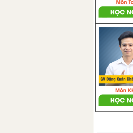
số bằng nhau
Bài 24. So sánh phân số. Hỗn số
dương
Luyện tập chung trang 13
Bài 25. Phép cộng và phép trừ
phân số
Bài 26. Phép nhân và phép chia
phân số
Bài 27. Hai bài toán về phân số
Luyện tập chung trang 25
Bài tập cuối chương VI