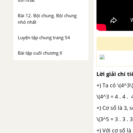
lớn nhất
Bài 12. Bội chung. Bội chung
nhỏ nhất
Luyện tập chung trang 54
Bài tập cuối chương II
CHƯƠNG III. SỐ NGUYÊN
Lời giải chi ti
Bài 13. Tập hợp các số nguyên
+) Ta có \(4^3\
\(4^3 = 4 . 4 . 
Bài 14. Phép cộng và phép trừ
số nguyên
+) Cơ số là 3, 
Bài 15. Quy tắc dấu ngoặc
\(3^5 = 3 . 3 . 3
+) Với cơ số là