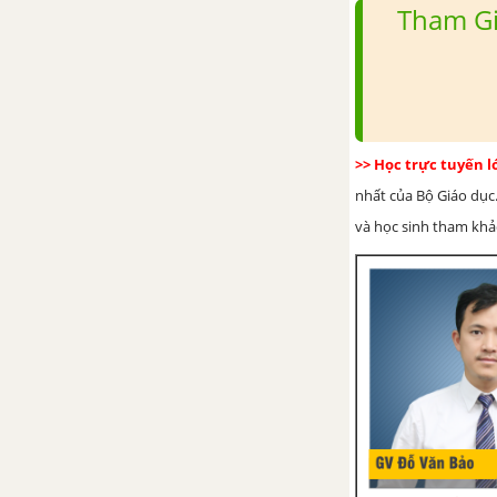
Tham Gi
Bài tập cuối chương V
HOẠT ĐỘNG THỰC HÀNH
TRẢI NGHIỆM KÌ 1
>> Học trực tuyến 
Tấm thiệp và phòng học của em
nhất của Bộ Giáo dục.
và học sinh tham khảo 
Vẽ hình đơn giản với phần mềm
GeoGebra
Sử dụng máy tính cầm tay
TOÁN 6 TẬP 2 - KẾT NỐI TRI THỨC VỚI CUỘC SỐNG
CHƯƠNG VI. PHÂN SỐ
Bài 23. Mở rộng phân số. Phân