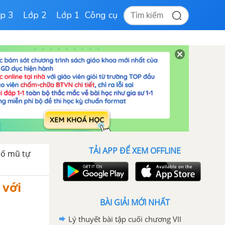
p 3
Lớp 2
Lớp 1
Công cụ
TẢI APP ĐỂ XEM OFFLINE
 số mũ tự
 với
BÀI GIẢI MỚI NHẤT
Lý thuyết bài tập cuối chương VII