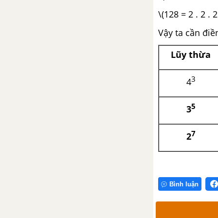
Luyện tập chung trang 69
\(128 = 2 . 2 . 2
Bài 16. Phép nhân số nguyên
Vậy ta cần đi
Bài 17. Phép chia hết. Ước và
Lũy thừa
bội của một số nguyên
3
4
Luyện tập chung trang 75
5
3
Bài tập cuối chương III
7
2
CHƯƠNG IV. MỘT SỐ HÌNH
PHẲNG TRONG THỰC TIỄN
Bài 18. Hình tam giác đều. Hình
vuông. Hình lục giác đều
Bình luận
Bài 19. Hình chữ nhật. Hình
thoi. Hình bình hành. Hình