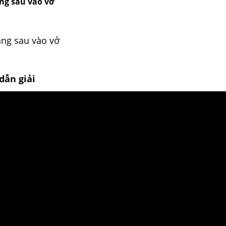
ng sau vào vở
ng sau vào vở
dẫn giải