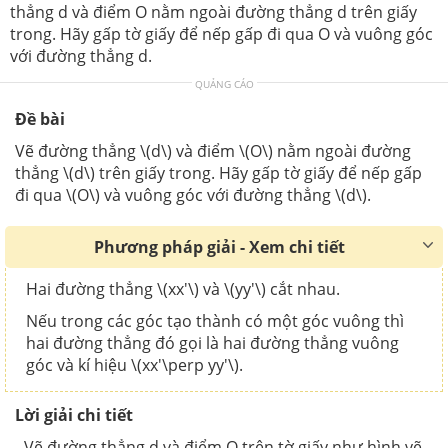
thẳng d và điểm O nằm ngoài đường thẳng d trên giấy
trong. Hãy gấp tờ giấy để nếp gấp đi qua O và vuông góc
với đường thẳng d.
QUẢNG CÁO
Đề bài
Vẽ đường thẳng \(d\) và điểm \(O\) nằm ngoài đường
thẳng \(d\) trên giấy trong. Hãy gấp tờ giấy để nếp gấp
đi qua \(O\) và vuông góc với đường thẳng \(d\).
Phương pháp giải - Xem chi tiết
Hai đường thẳng \(xx'\) và \(yy'\) cắt nhau.
Nếu trong các góc tạo thành có một góc vuông thì
hai đường thẳng đó gọi là hai đường thẳng vuông
góc và kí hiệu \(xx'\perp yy'\).
Lời giải chi tiết
- Vẽ đường thẳng d và điểm O trên tờ giấy như hình vẽ