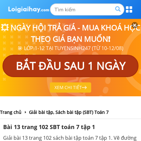
💥 NGÀY HỘI TRẢ GIÁ - MUA KHOÁ HỌC
THEO GIÁ BẠN MUỐN❗
🎯 LỚP 1-12 TẠI TUYENSINH247 (TỪ 10-12/08)
BẮT ĐẦU SAU 1 NGÀY
XEM CHI TIẾT
Trang chủ
Giải bài tập, Sách bài tập (SBT) Toán 7
Bài 13 trang 102 SBT toán 7 tập 1
Giải bài 13 trang 102 sách bài tập toán 7 tập 1. Vẽ đường