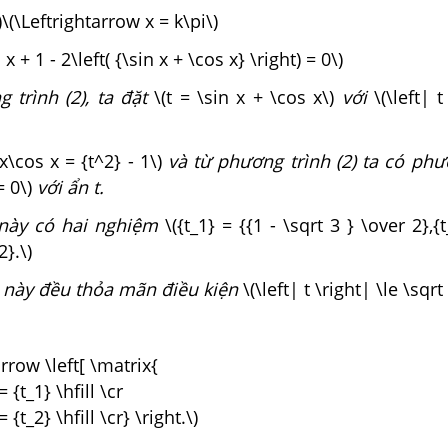
\)\(\Leftrightarrow x = k\pi\)
 x + 1 - 2\left( {\sin x + \cos x} \right) = 0\)
 trình (2), ta đặt
\(t = \sin x + \cos x\)
với
\(\left| t
 x\cos x = {t^2} - 1\)
và từ phương trình (2) ta có ph
= 0\)
với ẩn t.
 này có hai nghiệm
\({t_1} = {{1 - \sqrt 3 } \over 2},{
2}.\)
 này đều thỏa mãn điều kiện
\(\left| t \right| \le \sqrt 
arrow \left[ \matrix{
= {t_1} \hfill \cr
 {t_2} \hfill \cr} \right.\)