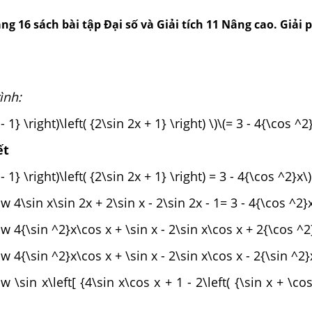
rang 16 sách bài tập Đại số và Giải tích 11 Nâng cao. Giải
ình:
 - 1} \right)\left( {2\sin 2x + 1} \right) \)\(= 3 - 4{\cos ^2
ết
 - 1} \right)\left( {2\sin 2x + 1} \right) = 3 - 4{\cos ^2}x\)
ow 4\sin x\sin 2x + 2\sin x - 2\sin 2x - 1= 3 - 4{\cos ^2}x
ow 4{\sin ^2}x\cos x + \sin x - 2\sin x\cos x + 2{\cos ^2
ow 4{\sin ^2}x\cos x + \sin x - 2\sin x\cos x - 2{\sin ^2}x
w \sin x\left[ {4\sin x\cos x + 1 - 2\left( {\sin x + \cos