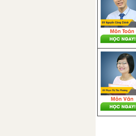
hình. Phép tịnh tiến và phép dời
hình
Bài 3: Phép đối xứng trục
Bài 4: Phép quay và phép đối
xứng tâm
Bài 5: Hai hình bằng nhau
Bài 6, 7: Phép vị tự. Phép đồng
dạng
Ôn tập chương 1: Phép dời hình
và phép đồng dạng
Bài tập trắc nghiệm chương 1 -
Phép dời hình và phép đồng
dạng