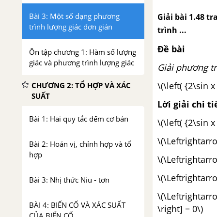
Bài 3: Một số dạng phương
Giải bài 1.48 t
trình lượng giác đơn giản
trình ...
Đề bài
Ôn tập chương 1: Hàm số lượng
giác và phương trình lượng giác
Giải phương tr
\(\left( {2\sin x
CHƯƠNG 2: TỔ HỢP VÀ XÁC
SUẤT
Lời giải chi ti
Bài 1: Hai quy tắc đếm cơ bản
\(\left( {2\sin x
\(\Leftrightarr
Bài 2: Hoán vị, chỉnh hợp và tổ
hợp
\(\Leftrightarr
\(\Leftrightarr
Bài 3: Nhị thức Niu - tơn
\(\Leftrightarro
BÀI 4: BIẾN CỐ VÀ XÁC SUẤT
\right] = 0\)
CỦA BIẾN CỐ