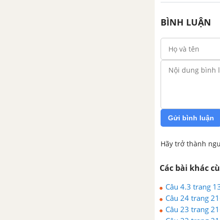
BÌNH LUẬN
CHƯƠNG 2: ĐƯỜNG THẲNG
VÀ MẶT PHẲNG TRONG
KHÔNG GIAN. QUAN HỆ
SONG SONG
Bài 1: Đại cương về đường
thẳng và mặt phẳng
Bài 2: Hai đường thẳng song
Gửi bình luận
song
Hãy trở thành ngư
Bài 3: Đường thẳng song song
với mặt phẳng
Các bài khác c
Câu 4.3 trang 13
Bài 4: Hai mặt phẳng song song
Câu 24 trang 21
Câu 23 trang 21
Bài 5: Phép chiếu song song