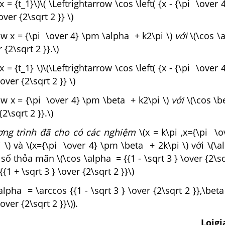
x = {t_1}\)\( \Leftrightarrow \cos \left( {x - {\pi \over 4
\over {2\sqrt 2 }} \)
ow x = {\pi \over 4} \pm \alpha + k2\pi \)
với
\(\cos \
r {2\sqrt 2 }}.\)
x = {t_1} \)\(\Leftrightarrow \cos \left( {x - {\pi \over 4
\over {2\sqrt 2 }} \)
ow x = {\pi \over 4} \pm \beta + k2\pi \)
với
\(\cos \b
{2\sqrt 2 }}.\)
ơng trình đã cho có các nghiệm
\(x = k\pi ,x={\pi \
 \) và \(x={\pi \over 4} \pm \beta + 2k\pi \) với \(\al
c số thỏa mãn \(\cos \alpha = {{1 - \sqrt 3 } \over {2\sq
{1 + \sqrt 3 } \over {2\sqrt 2 }}\)
alpha = \arccos {{1 - \sqrt 3 } \over {2\sqrt 2 }},\bet
\over {2\sqrt 2 }}\)).
Loig