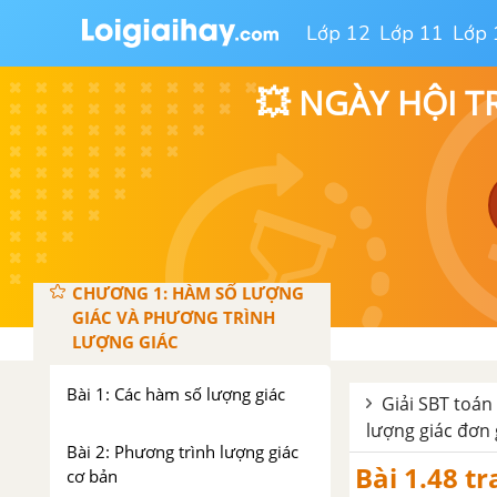
Lớp 12
Lớp 11
Lớp 
💥 NGÀY HỘI T
ĐẠI SỐ VÀ GIẢI TÍCH - SBT TOÁN 11 NÂNG CAO
CHƯƠNG 1: HÀM SỐ LƯỢNG
GIÁC VÀ PHƯƠNG TRÌNH
LƯỢNG GIÁC
Bài 1: Các hàm số lượng giác
Giải SBT toán
lượng giác đơn 
Bài 2: Phương trình lượng giác
Bài 1.48 t
cơ bản