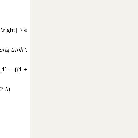
 \right| \le
ương trình
\
t_1} = {{1 +
2 .\)