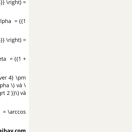
}} \right) =
alpha = {{1
}} \right) =
eta = {{1 +
over 4} \pm
pha \) và \
rt 2 }}\) và
a = \arccos
iaihay.com