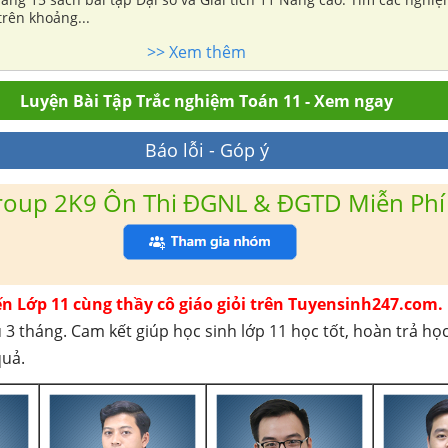
rên khoảng...
>> Xem thêm
Luyện Bài Tập Trắc nghiệm Toán 11 - Xem ngay
Báo lỗi - Góp ý
roup 2K9 Ôn Thi ĐGNL & ĐGTD Miễn Phí
ến Lớp 11 cùng thầy cô giáo giỏi trên Tuyensinh247.com.
 3 tháng. Cam kết giúp học sinh lớp 11 học tốt, hoàn trả họ
quả.