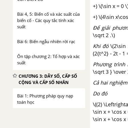
+) \(\sin x = 0 
Bài 4, 5: Biến cố và xác suất của
+) \(4\sin x\cos
biến cố - Các quy tắc tính xác
suất
Để giải phương
\sqrt 2 .\)
Bài 6: Biến ngẫu nhiên rời rạc
Khi đó
\(2\sin
(2{t^2} - 2t - 1 
Ôn tập chương 2: Tổ hợp và xác
suất
Phương trình
\sqrt 3 } \over 
CHƯƠNG 3: DÃY SỐ, CẤP SỐ
Cả hai nghiệm
CỘNG VÀ CẤP SỐ NHÂN
Do đó
Bài 1: Phương pháp quy nạp
toán học
\((2) \Leftright
\sin x + \cos x 
Bài 2. Dãy số
\sin x + \cos x =