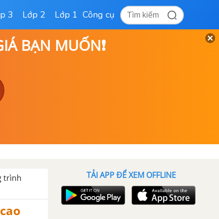
p 3
Lớp 2
Lớp 1
Công cụ
 GIÁ BẠN MUỐN❗
TẢI APP ĐỂ XEM OFFLINE
 trình
 cao