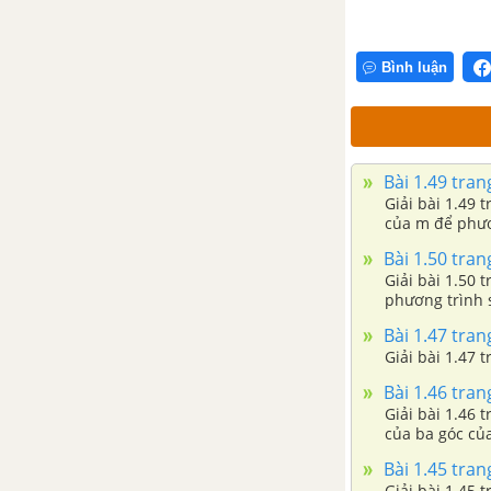
Bài 5. Giới hạn một bên
Bình luận
Bài 6: Một vài quy tắc tìm giới
hạn vô cực
Bài 7: Các dạng vô định
Bài 1.49 tran
Giải bài 1.49 
Bài 8: Hàm số liên tục
của m để phươ
Bài 1.50 tran
Ôn tập chương IV - Giới hạn -
Giải bài 1.50 
SBT Toán 11 Nâng cao
phương trình 
Bài 1.47 tran
CHƯƠNG 5: ĐẠO HÀM
Giải bài 1.47 
Bài 1.46 tran
Bài 1: Khái niệm đạo hàm
Giải bài 1.46 
của ba góc của
Bài 2: Các quy tắc tính đạo hàm
Bài 1.45 tran
Giải bài 1.45 