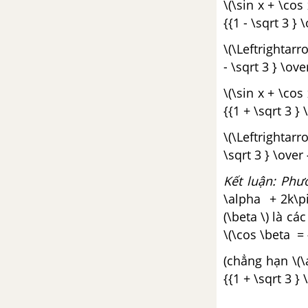
\(\sin x + \cos 
Bài 3. Cấp số cộng
{{1 - \sqrt 3 } 
Bài 4. Cấp số nhân
\(\Leftrightarr
- \sqrt 3 } \ove
Ôn tập chương III - Dãy số, cấp
\(\sin x + \cos 
số cộng và cấp số nhân
{{1 + \sqrt 3 } 
CHƯƠNG 4: GIỚI HẠN
\(\Leftrightarr
\sqrt 3 } \over 
Bài 1: Dãy số có giới hạn 0
Kết luận: Phư
Bài 2: Dãy có giới hạn hữu hạn
\alpha + 2k\pi
(\beta \) là cá
Bài 3: Dãy có giới hạn vô cực
\(\cos \beta = {
(chẳng hạn \(\
Bài 4: Định nghĩa và một số
{{1 + \sqrt 3 } 
định lí về giới hạn của hàm số