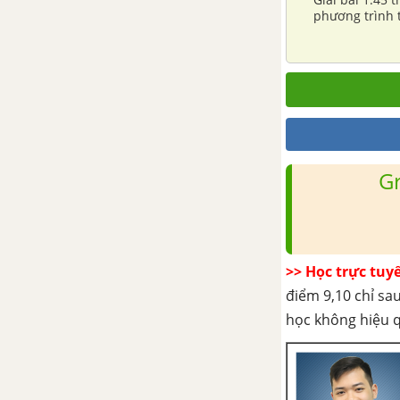
Bài 3: Đạo hàm của các hàm số
phương trình t
lượng giác
Bài 4: Vi phân
Bài 5: Đạo hàm cấp cao
Ôn tập chương V - Đạo hàm
G
ÔN TẬP CUỐI NĂM ĐẠI SỐ VÀ
GIẢI TÍCH
>> Học trực tuy
HÌNH HỌC-SBT TOÁN 11 NÂNG CAO
điểm 9,10 chỉ sau
học không hiệu 
CHƯƠNG 1: PHÉP DỜI HÌNH
VÀ PHÉP ĐỒNG DẠNG
Bài 1, 2: Mở đầu về phép biến