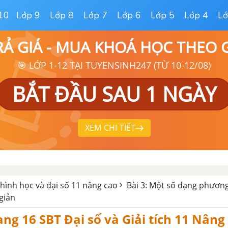
10
Lớp 9
Lớp 8
Lớp 7
Lớp 6
Lớp 5
Lớp 4
Lớ
RẢ GIÁ - MUA KHOÁ HỌC THEO
🎯 LỚP 1-12 TẠI TUYENSINH247 (TỪ 10-12/08)
BẮT ĐẦU SAU 1 NGÀY
XEM CHI TIẾT
 hình học và đại số 11 nâng cao
Bài 3: Một số dạng phương
giản
rang 16 SBT Đại số và Giải tích 11 Nâng