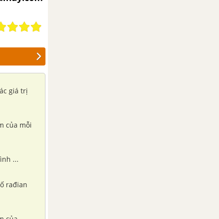
c giá trị
ệm của mỗi
nh ...
số rađian
ệm của