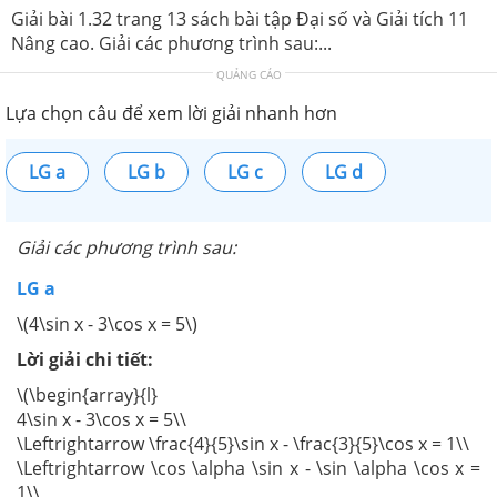
Giải bài 1.32 trang 13 sách bài tập Đại số và Giải tích 11
Nâng cao. Giải các phương trình sau:...
QUẢNG CÁO
Lựa chọn câu để xem lời giải nhanh hơn
LG a
LG b
LG c
LG d
Giải các phương trình sau:
LG a
\(4\sin x - 3\cos x = 5\)
Lời giải chi tiết:
\(\begin{array}{l}
4\sin x - 3\cos x = 5\\
\Leftrightarrow \frac{4}{5}\sin x - \frac{3}{5}\cos x = 1\\
\Leftrightarrow \cos \alpha \sin x - \sin \alpha \cos x =
1\\