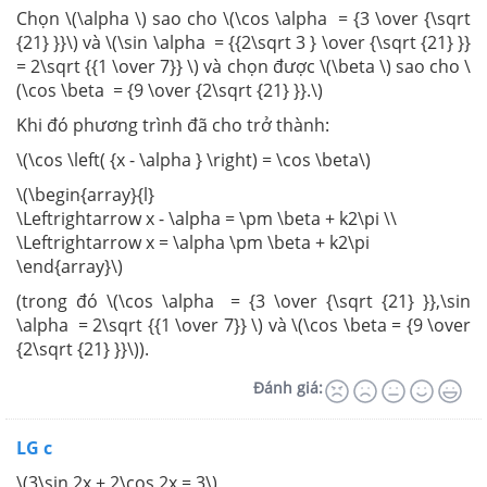
Chọn \(\alpha \) sao cho \(\cos \alpha = {3 \over {\sqrt
{21} }}\) và \(\sin \alpha = {{2\sqrt 3 } \over {\sqrt {21} }}
= 2\sqrt {{1 \over 7}} \) và chọn được \(\beta \) sao cho \
(\cos \beta = {9 \over {2\sqrt {21} }}.\)
Khi đó phương trình đã cho trở thành:
\(\cos \left( {x - \alpha } \right) = \cos \beta\)
\(\begin{array}{l}
\Leftrightarrow x - \alpha = \pm \beta + k2\pi \\
\Leftrightarrow x = \alpha \pm \beta + k2\pi
\end{array}\)
(trong đó \(\cos \alpha = {3 \over {\sqrt {21} }},\sin
\alpha = 2\sqrt {{1 \over 7}} \) và \(\cos \beta = {9 \over
{2\sqrt {21} }}\)).
Đánh giá:
LG c
\(3\sin 2x + 2\cos 2x = 3\)