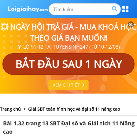
💥 NGÀY HỘI TRẢ GIÁ - MUA KHOÁ HỌC
THEO GIÁ BẠN MUỐN❗
🎯 LỚP 1-12 TẠI TUYENSINH247 (TỪ 10-12/08)
BẮT ĐẦU SAU 1 NGÀY
XEM CHI TIẾT
Trang chủ
Giải SBT toán hình học và đại số 11 nâng cao
Bài 1.32 trang 13 SBT Đại số và Giải tích 11 Nâng
cao