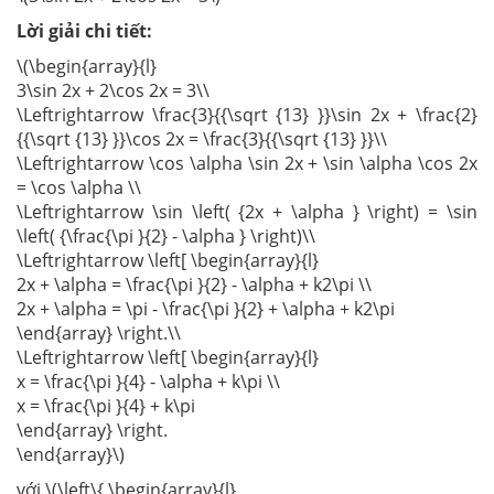
Lời giải chi tiết:
\(\begin{array}{l}
3\sin 2x + 2\cos 2x = 3\\
\Leftrightarrow \frac{3}{{\sqrt {13} }}\sin 2x + \frac{2}
{{\sqrt {13} }}\cos 2x = \frac{3}{{\sqrt {13} }}\\
\Leftrightarrow \cos \alpha \sin 2x + \sin \alpha \cos 2x
= \cos \alpha \\
\Leftrightarrow \sin \left( {2x + \alpha } \right) = \sin
\left( {\frac{\pi }{2} - \alpha } \right)\\
\Leftrightarrow \left[ \begin{array}{l}
2x + \alpha = \frac{\pi }{2} - \alpha + k2\pi \\
2x + \alpha = \pi - \frac{\pi }{2} + \alpha + k2\pi
\end{array} \right.\\
\Leftrightarrow \left[ \begin{array}{l}
x = \frac{\pi }{4} - \alpha + k\pi \\
x = \frac{\pi }{4} + k\pi
\end{array} \right.
\end{array}\)
với \(\left\{ \begin{array}{l}