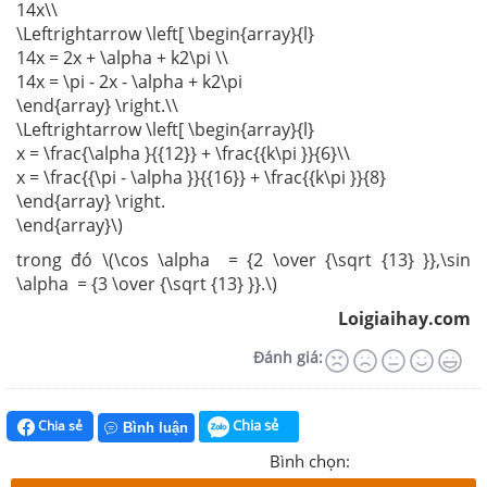
14x\\
\Leftrightarrow \left[ \begin{array}{l}
14x = 2x + \alpha + k2\pi \\
14x = \pi - 2x - \alpha + k2\pi
\end{array} \right.\\
\Leftrightarrow \left[ \begin{array}{l}
x = \frac{\alpha }{{12}} + \frac{{k\pi }}{6}\\
x = \frac{{\pi - \alpha }}{{16}} + \frac{{k\pi }}{8}
\end{array} \right.
\end{array}\)
trong đó \(\cos \alpha = {2 \over {\sqrt {13} }},\sin
\alpha = {3 \over {\sqrt {13} }}.\)
Loigiaihay.com
Đánh giá:
Chia sẻ
Chia sẻ
Bình luận
Bình chọn: