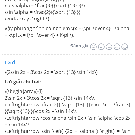
\cos \alpha = \frac{3}{{\sqrt {13} }}\\
\sin \alpha = \frac{2}{{\sqrt {13} }}
\end{array} \right.\)
Vậy phương trình có nghiệm \(x = {\pi \over 4} - \alpha
+ k\pi ,x = {\pi \over 4} + k\pi \).
Đánh giá:
LG d
\(2\sin 2x + 3\cos 2x = \sqrt {13} \sin 14x\)
Lời giải chi tiết:
\(\begin{array}{l}
2\sin 2x + 3\cos 2x = \sqrt {13} \sin 14x\\
\Leftrightarrow \frac{2}{{\sqrt {13} }}\sin 2x + \frac{3}
{{\sqrt {13} }}\cos 2x = \sin 14x\\
\Leftrightarrow \cos \alpha \sin 2x + \sin \alpha \cos 2x
= \sin 14x\\
\Leftrightarrow \sin \left( {2x + \alpha } \right) = \sin