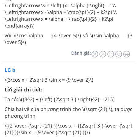
\Leftrightarrow \sin \left( {x - \alpha } \right) = 1\\
\Leftrightarrow x - \alpha = \frac{\pi }{2} + k2\pi \\
\Leftrightarrow x = \alpha + \frac{\pi }{2} + k2\pi
\end{array}\)
với \(\cos \alpha = {4 \over 5}\) và \(\sin \alpha = {3
\over 5}\)
Đánh giá:
LG b
\(3\cos x + 2\sqrt 3 \sin x = {9 \over 2}\)
Lời giải chi tiết:
Ta có: \({3^2} + {\left( {2\sqrt 3 } \right)^2} = 21.\)
Chia hai vế của phương trình cho \(\sqrt {21} \), ta được
phương trình
\({2 \over {\sqrt {21} }}\cos x + {{2\sqrt 3 } \over {\sqrt
{21} }}\sin x = {9 \over {2\sqrt {21} }}\)