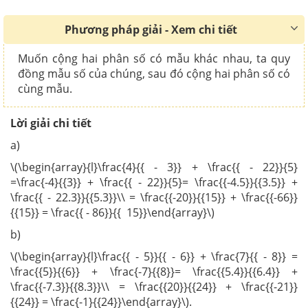
Phương pháp giải - Xem chi tiết
Muốn cộng hai phân số có mẫu khác nhau, ta quy
đồng mẫu số của chúng, sau đó cộng hai phân số có
cùng mẫu.
Lời giải chi tiết
a)
\(\begin{array}{l}\frac{4}{{ - 3}} + \frac{{ - 22}}{5}
=\frac{-4}{{3}} + \frac{{ - 22}}{5}= \frac{{-4.5}}{{3.5}} +
\frac{{ - 22.3}}{{5.3}}\\ = \frac{{-20}}{{15}} + \frac{{-66}}
{{15}} = \frac{{ - 86}}{{ 15}}\end{array}\)
b)
\(\begin{array}{l}\frac{{ - 5}}{{ - 6}} + \frac{7}{{ - 8}} =
\frac{{5}}{{6}} + \frac{-7}{{8}}= \frac{{5.4}}{{6.4}} +
\frac{{-7.3}}{{8.3}}\\ = \frac{{20}}{{24}} + \frac{{-21}}
{{24}} = \frac{-1}{{24}}\end{array}\).