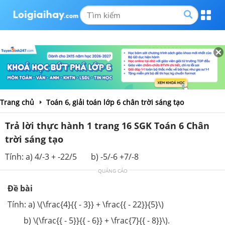
Trang chủ
Toán 6, giải toán lớp 6 chân trời sáng tạo
Trả lời thực hành 1 trang 16 SGK Toán 6 Chân
trời sáng tạo
Tính: a) 4/-3 + -22/5 b) -5/-6 +7/-8
QUẢNG CÁO
Đề bài
Tính: a) \(\frac{4}{{ - 3}} + \frac{{ - 22}}{5}\)
b) \(\frac{{ - 5}}{{ - 6}} + \frac{7}{{ - 8}}\).