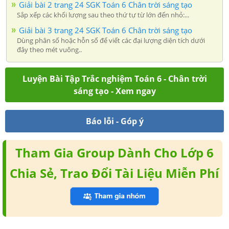
Giải bài 2 trang 24 SGK Toán 6 Chân trời sáng tạo
Sắp xếp các khối lượng sau theo thứ tự từ lớn đến nhỏ:...
Giải bài 3 trang 24 SGK Toán 6 Chân trời sáng tạo
Dùng phân số hoặc hỗn số để viết các đại lượng diện tích dưới
đây theo mét vuông..
Luyện Bài Tập Trắc nghiệm Toán 6 - Chân trời
sáng tạo - Xem ngay
Báo lỗi - Góp ý
Tham Gia Group Dành Cho Lớp 6
Chia Sẻ, Trao Đổi Tài Liệu Miễn Phí