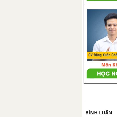
Bài 3. Làm tròn số thập phân và
ước lượng kết quả
Bài 4. Tỉ số và tỉ số phần trăm
Bài 5. Bài toán về tỉ số phần
trăm
Bài tập cuối chương 6. SỐ THẬP
PHÂN
CHƯƠNG 7. HÌNH HỌC TRỰC
QUAN. TÍNH ĐỐI XỨNG CỦA
HÌNH PHẲNG TRONG THẾ
GIỚI TỰ NHIÊN - CTST
Bài 1. Hình có trục đối xứng
BÌNH LUẬN
Bài 2. Hình có tâm đối xứng