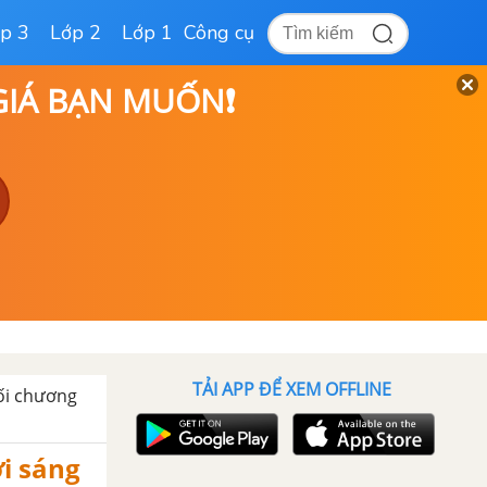
p 3
Lớp 2
Lớp 1
Công cụ
 GIÁ BẠN MUỐN❗
TẢI APP ĐỂ XEM OFFLINE
ối chương
ời sáng