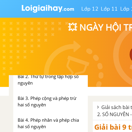
Lớp 12
Lớp 11
Lớp 
Bài tập cuối chương 1. SỐ TỰ
NHIÊN
💥 NGÀY HỘI T
CHƯƠNG 2. SỐ NGUYÊN - SBT
CTST
Bài 1. Số nguyên âm và tập hợp
các số nguyên
Bài 2. Thứ tự trong tập hợp số
nguyên
Bài 3. Phép cộng và phép trừ
hai số nguyên
Giải sách bài 
2. SỐ NGUYÊN -
Bài 4. Phép nhân và phép chia
Giải bài 9 
hai số nguyên