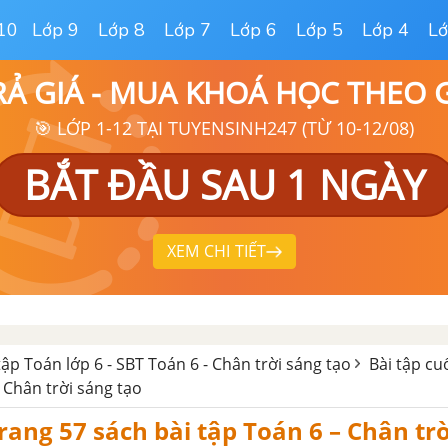
10
Lớp 9
Lớp 8
Lớp 7
Lớp 6
Lớp 5
Lớp 4
Lớ
RẢ GIÁ - MUA KHOÁ HỌC THEO
🎯 LỚP 1-12 TẠI TUYENSINH247 (TỪ 10-12/08)
BẮT ĐẦU SAU 1 NGÀY
XEM CHI TIẾT
tập Toán lớp 6 - SBT Toán 6 - Chân trời sáng tạo
Bài tập cu
 Chân trời sáng tạo
trang 57 sách bài tập Toán 6 – Chân tr