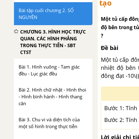
tạo
Bài tập cuối chương 2. SỐ
NGUYÊN
Một tủ cấp đông
độ bên trong tủ
CHƯƠNG 3. HÌNH HỌC TRỰC
?
QUAN. CÁC HÌNH PHẲNG
TRONG THỰC TIỄN - SBT
Đề bài
CTST
Một tủ cấp đôn
Bài 1. Hình vuông - Tam giác
nhiệt độ bên 
đều - Lục giác đều
đông đạt -10\(
Bài 2. Hình chữ nhật - Hình thoi
- Hình bình hành - Hình thang
cân
Bước 1: Tính 
Bước 2: Tính 
Bài 3. Chu vi và diện tích của
một số hình trong thực tiễn
Lời giải chi ti