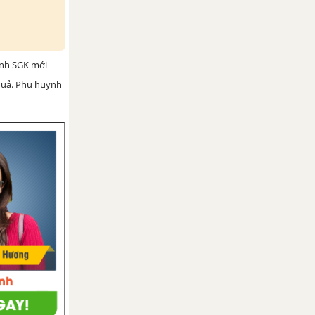
ình SGK mới
 quả. Phụ huynh