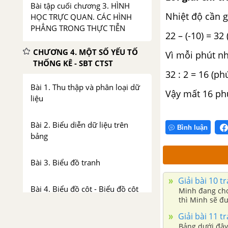
Bài tập cuối chương 3. HÌNH
Nhiệt độ cần g
HỌC TRỰC QUAN. CÁC HÌNH
PHẲNG TRONG THỰC TIỄN
22 – (-10) = 32 
CHƯƠNG 4. MỘT SỐ YẾU TỐ
Vì mỗi phút nh
THỐNG KÊ - SBT CTST
32 : 2 = 16 (ph
Bài 1. Thu thập và phân loại dữ
Vậy mất 16 phú
liệu
Bài 2. Biểu diễn dữ liệu trên
Bình luận
bảng
Bài 3. Biểu đồ tranh
Giải bài 10 t
Bài 4. Biểu đồ cột - Biểu đồ cột
Minh đang chơ
kép
thì Minh sẽ đư
bị trừ số điểm
Giải bài 11 t
có số chấm trò
Bài tập cuối chương 4
Bảng dưới đây 