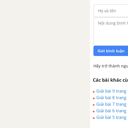
Bài 3. Vai trò của tính đối xứng
trong thế giới tự nhiên
Bài tập cuối chương 7. HÌNH
HỌC TRỰC QUAN. TÍNH ĐỐI
XỨNG CỦA HÌNH PHẲNG
Gửi bình luận
TRONG THẾ GIỚI TỰ NHIÊN
Hãy trở thành ngư
CHƯƠNG 8. HÌNH HỌC
PHẲNG. CÁC HÌNH HÌNH HỌC
CƠ BẢN - CTST
Các bài khác c
Giải bài 9 trang
Bài 1. Điểm. Đường thẳng
Giải bài 8 trang
Giải bài 7 trang
Bài 2. Ba điểm thẳng hàng. Ba
Giải bài 6 trang
điểm không thẳng hàng
Giải bài 5 trang