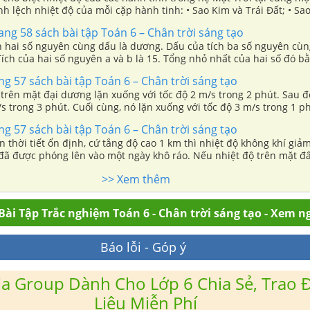
hiệt độ của mỗi cặp hành tinh: • Sao Kim và Trái Đất; • Sao Thuỷ và
rang 58 sách bài tập Toán 6 – Chân trời sáng tạo
a Trái Đất và Sao Hải Vương bằng nhiệt độ của hành tinh nào? • Tổng nhiệt
h hai số nguyên cùng dấu là dương. Dấu của tích ba số nguyên cùng
o Hoả bằng nhiệt độ của hành tinh nào? • Có nhận xét gì về tổng nhiệt
 Tích của hai số nguyên a và b là 15. Tổng nhỏ nhất của hai số đó b
c, Sao Thổ và Sao
ang 57 sách bài tập Toán 6 – Chân trời sáng tạo
rên mặt đại dương lặn xuống với tốc độ 2 m/s trong 2 phút. Sau đó
/s trong 3 phút. Cuối cùng, nó lặn xuống với tốc độ 3 m/s trong 1 p
 tàu ngầm là bao nhiêu so với bề mặt đại dương?
ang 57 sách bài tập Toán 6 – Chân trời sáng tạo
n thời tiết ổn định, cứ tắng độ cao 1 km thì nhiệt độ không khí giả
đã được phóng lên vào một ngày khô ráo. Nếu nhiệt độ trên mặt đất
phóng là 18 độ C, thì nhiệt độ là bao nhiêu khi khinh khí cầu ở độ cao 5km?
>> Xem thêm
Bài Tập Trắc nghiệm Toán 6 - Chân trời sáng tạo - Xem n
Báo lỗi - Góp ý
a Group Dành Cho Lớp 6 Chia Sẻ, Trao Đ
Liệu Miễn Phí