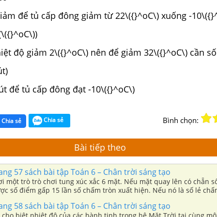
iảm để tủ cấp đông giảm từ 22\({}^oC\) xuống -10\({}^
(\({}^oC\))
iệt độ giảm 2\({}^oC\) nên để giảm 32\({}^oC\) cần số
út)
t để tủ cấp đông đạt -10\({}^oC\)
Bình chọn:
Chia sẻ
Chia sẻ
Bài tiếp theo
rang 57 sách bài tập Toán 6 – Chân trời sáng tạo
i một trò trò chơi tung xúc xắc 6 mặt. Nếu mặt quay lên có chẵn s
ợc số điểm gấp 15 lần số chấm tròn xuất hiện. Nếu nó là số lẻ chấ
 gấp 10 lần số chấm tròn xuất hiện. Minh tung xúc xắc ba lần, lần l
rang 58 sách bài tập Toán 6 – Chân trời sáng tạo
n là 3;6;5. Tính số điểm Minh đạt được.
cho biệt nhiệt độ của các hành tinh trong hệ Mặt Trời tại cùng mộ