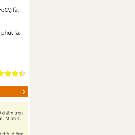
oC\) là:
 phút là:
ố chấm tròn
m,, Minh sẽ
ượt các mặt
t thời điểm: