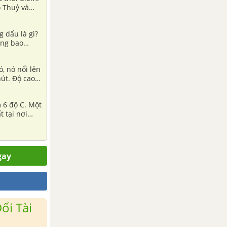
 dấu là gì?
ằng bao
, nó nổi lên
hút. Độ cao
m 6 độ C. Một
 tại nơi
gay
ổi Tài