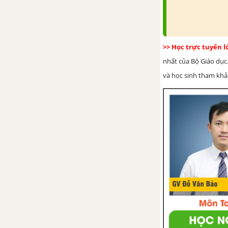
phân số
Bài 6. Giá trị phân số của một
số
>> Học trực tuyến 
nhất của Bộ Giáo dục.
Bài 7. Hỗn số
và học sinh tham khảo 
Bài tập tập cuối chương 5.
PHÂN SỐ
CHƯƠNG 6. SỐ THẬP PHÂN -
CTST
Bài 1. Số thập phân
Bài 2. Các phép tính với số thập
phân