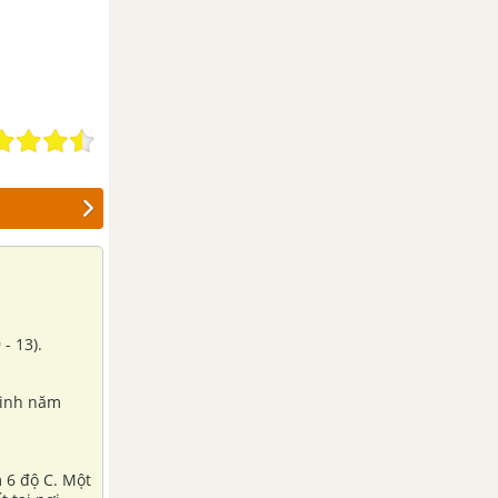
 - 13).
sinh năm
m 6 độ C. Một