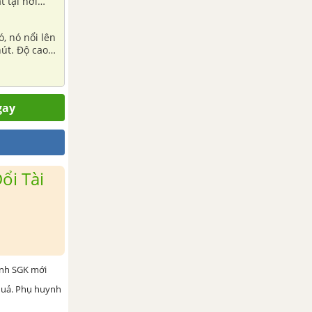
 tại nơi
, nó nổi lên
hút. Độ cao
gay
ổi Tài
ình SGK mới
 quả. Phụ huynh