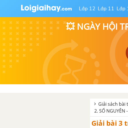
Bài 8. Dấu hiệu chia hết cho 3,
cho 9
Lớp 12
Lớp 11
Lớp 
Bài 9. Ước và bội
💥 NGÀY HỘI T
Bài 10. Số nguyên tố. Hợp số.
Phân tích một số ra thừa số
nguyên tố
Bài 12. Ước chung. Ước chung
lớn nhất
Bài 13. Bội chung. Bội chung
nhỏ nhất
Giải sách bài 
Bài tập cuối chương 1. SỐ TỰ
2. SỐ NGUYÊN -
NHIÊN
Giải bài 3 
CHƯƠNG 2. SỐ NGUYÊN - SBT