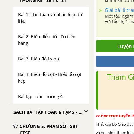
THỐNG KÊ - SBT CTST
khinh khí cầu 
Giải bài 8 tr
Bài 1. Thu thập và phân loại dữ
Một tàu ngầm t
liệu
với tốc độ 1 m
cuối cùng của
Bài 2. Biểu diễn dữ liệu trên
bảng
Luyện 
Bài 3. Biểu đồ tranh
Bài 4. Biểu đồ cột - Biểu đồ cột
Tham Gi
kép
Bài tập cuối chương 4
SÁCH BÀI TẬP TOÁN 6 TẬP 2 - CHÂN TRỜI SÁNG TẠO
>> Học trực tuyến 
nhất của Bộ Giáo dục.
CHƯƠNG 5. PHÂN SỐ - SBT
CTST
và học sinh tham khảo 