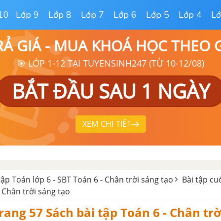
10
Lớp 9
Lớp 8
Lớp 7
Lớp 6
Lớp 5
Lớp 4
Lớ
RẢ GIÁ - MUA KHOÁ HỌC THEO
🎯 LỚP 1-12 TẠI TUYENSINH247 (TỪ 10-12/08)
BẮT ĐẦU SAU 1 NGÀY
XEM CHI TIẾT
tập Toán lớp 6 - SBT Toán 6 - Chân trời sáng tạo
Bài tập cu
 Chân trời sáng tạo
trang 57 Sách bài tập Toán 6 - Chân tr