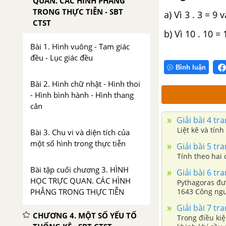
QUAN. CÁC HÌNH PHẲNG
TRONG THỰC TIỄN - SBT
a) Vì 3 . 3 = 9 
CTST
b) Vì 10 . 10 = 
Bài 1. Hình vuông - Tam giác
đều - Lục giác đều
Bình luận
Bài 2. Hình chữ nhật - Hình thoi
- Hình bình hành - Hình thang
cân
Giải bài 4 tr
Liệt kê và tín
Bài 3. Chu vi và diện tích của
một số hình trong thực tiễn
Giải bài 5 tr
Tính theo hai cá
Bài tập cuối chương 3. HÌNH
Giải bài 6 tr
HỌC TRỰC QUAN. CÁC HÌNH
Pythagoras đư
PHẲNG TRONG THỰC TIỄN
1643 Công ngu
Giải bài 7 tr
CHƯƠNG 4. MỘT SỐ YẾU TỐ
Trong điều kiệ