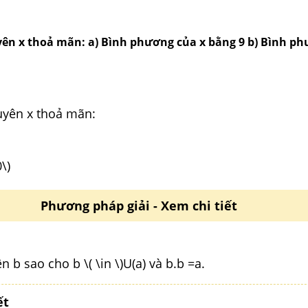
yên x thoả mãn: a) Bình phương của x bằng 9 b) Bình ph
uyên x thoả mãn:
\)
Phương pháp giải - Xem chi tiết
n b sao cho b \( \in \)U(a) và b.b =a.
ết