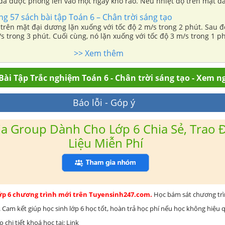
đã được phóng lên vào một ngày khô ráo. Nếu nhiệt độ trên mặt đất
phóng là 18 độ C, thì nhiệt độ là bao nhiêu khi khinh khí cầu ở độ cao 5km?
ang 57 sách bài tập Toán 6 – Chân trời sáng tạo
rên mặt đại dương lặn xuống với tốc độ 2 m/s trong 2 phút. Sau đó
/s trong 3 phút. Cuối cùng, nó lặn xuống với tốc độ 3 m/s trong 1 p
 tàu ngầm là bao nhiêu so với bề mặt đại dương?
>> Xem thêm
Bài Tập Trắc nghiệm Toán 6 - Chân trời sáng tạo - Xem n
Báo lỗi - Góp ý
a Group Dành Cho Lớp 6 Chia Sẻ, Trao Đ
Liệu Miễn Phí
lớp 6 chương trình mới trên Tuyensinh247.com.
Học bám sát chương tr
 Cam kết giúp học sinh lớp 6 học tốt, hoàn trả học phí nếu học không hiệu
chi tiết khoá học tại: Link