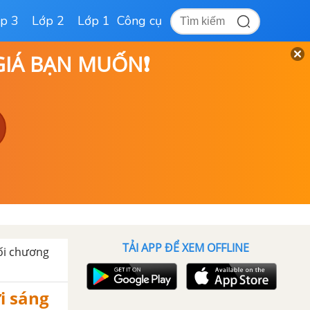
p 3
Lớp 2
Lớp 1
Công cụ
 GIÁ BẠN MUỐN❗
TẢI APP ĐỂ XEM OFFLINE
ối chương
ời sáng