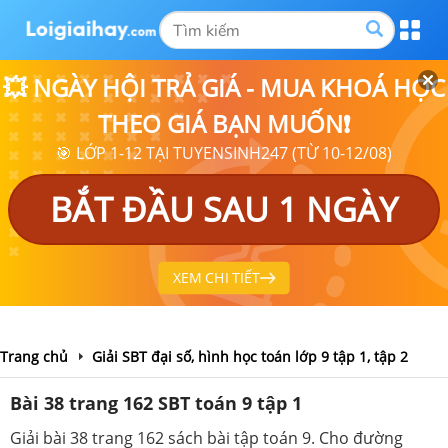
💥 NGÀY HỘI TRẢ GIÁ - MUA KHOÁ HỌC
THEO GIÁ BẠN MUỐN❗
🎯 LỚP 1-12 TẠI TUYENSINH247 (TỪ 10-12/08)
BẮT ĐẦU SAU 1 NGÀY
XEM CHI TIẾT
Trang chủ
Giải SBT đại số, hình học toán lớp 9 tập 1, tập 2
Bài 38 trang 162 SBT toán 9 tập 1
Giải bài 38 trang 162 sách bài tập toán 9. Cho đường