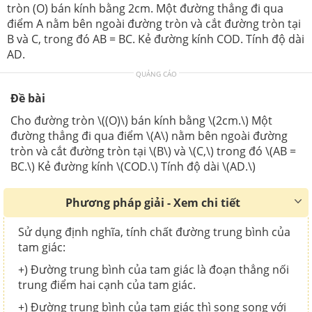
tròn (O) bán kính bằng 2cm. Một đường thẳng đi qua
điểm A nằm bên ngoài đường tròn và cắt đường tròn tại
B và C, trong đó AB = BC. Kẻ đường kính COD. Tính độ dài
AD.
QUẢNG CÁO
Đề bài
Cho đường tròn \((O)\) bán kính bằng \(2cm.\) Một
đường thẳng đi qua điểm \(A\) nằm bên ngoài đường
tròn và cắt đường tròn tại \(B\) và \(C,\) trong đó \(AB =
BC.\) Kẻ đường kính \(COD.\) Tính độ dài \(AD.\)
Phương pháp giải - Xem chi tiết
Sử dụng định nghĩa, tính chất đường trung bình của
tam giác:
+) Đường trung bình của tam giác là đoạn thẳng nối
trung điểm hai cạnh của tam giác.
+) Đường trung bình của tam giác thì song song với