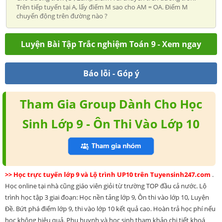
Trên tiếp tuyến tại A, lấy điểm M sao cho AM = OA. Điểm M
chuyển động trên đường nào ?
Luyện Bài Tập Trắc nghiệm Toán 9 - Xem ngay
Báo lỗi - Góp ý
Tham Gia Group Dành Cho Học
Sinh Lớp 9 - Ôn Thi Vào Lớp 10
>> Học trực tuyến lớp 9 và Lộ trình UP10 trên Tuyensinh247.com
.
Học online tại nhà cũng giáo viên giỏi từ trường TOP đầu cả nước. Lộ
trình học tập 3 giai đoạn: Học nền tảng lớp 9, Ôn thi vào lớp 10, Luyện
Đề. Bứt phá điểm lớp 9, thi vào lớp 10 kết quả cao. Hoàn trả học phí nếu
học không hiệu quả. Phụ huynh và học sinh tham khảo chi tiết khoá