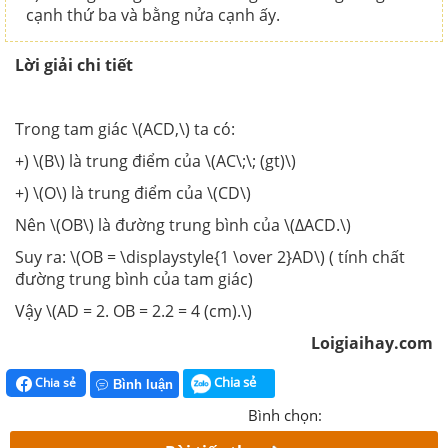
cạnh thứ ba và bằng nửa cạnh ấy.
Lời giải chi tiết
Trong tam giác \(ACD,\) ta có:
+) \(B\) là trung điểm của \(AC\;\; (gt)\)
+) \(O\) là trung điểm của \(CD\)
Nên \(OB\) là đường trung bình của \(∆ACD.\)
Suy ra: \(OB = \displaystyle{1 \over 2}AD\) ( tính chất
đường trung bình của tam giác)
Vậy \(AD = 2. OB = 2.2 = 4 (cm).\)
Loigiaihay.com
Chia sẻ
Chia sẻ
Bình luận
Bình chọn: