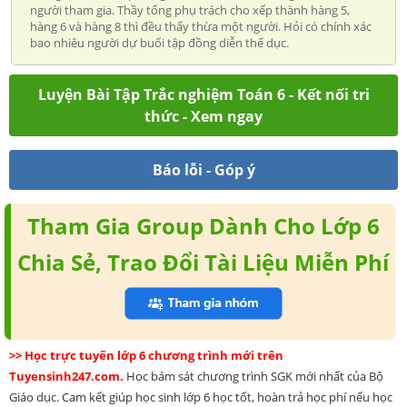
người tham gia. Thầy tổng phụ trách cho xếp thành hàng 5,
hàng 6 và hàng 8 thì đều thấy thừa một người. Hỏi có chính xác
bao nhiêu người dự buổi tập đồng diễn thể dục.
Luyện Bài Tập Trắc nghiệm Toán 6 - Kết nối tri
thức - Xem ngay
Báo lỗi - Góp ý
Tham Gia Group Dành Cho Lớp 6
Chia Sẻ, Trao Đổi Tài Liệu Miễn Phí
>> Học trực tuyến lớp 6 chương trình mới trên
Tuyensinh247.com.
Học bám sát chương trình SGK mới nhất của Bộ
Giáo dục. Cam kết giúp học sinh lớp 6 học tốt, hoàn trả học phí nếu học