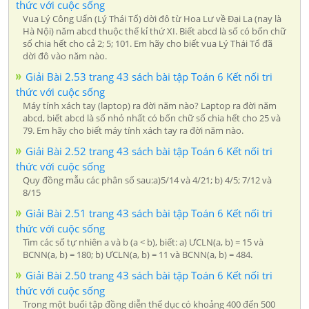
thức với cuộc sống
Vua Lý Công Uẩn (Lý Thái Tổ) dời đô từ Hoa Lư về Đại La (nay là
Hà Nội) năm abcd thuộc thế kỉ thứ XI. Biết abcd là số có bốn chữ
số chia hết cho cả 2; 5; 101. Em hãy cho biết vua Lý Thái Tổ đã
dời đô vào năm nào.
Giải Bài 2.53 trang 43 sách bài tập Toán 6 Kết nối tri
thức với cuộc sống
Máy tính xách tay (laptop) ra đời năm nào? Laptop ra đời năm
abcd, biết abcd là số nhỏ nhất có bốn chữ số chia hết cho 25 và
79. Em hãy cho biết máy tính xách tay ra đời năm nào.
Giải Bài 2.52 trang 43 sách bài tập Toán 6 Kết nối tri
thức với cuộc sống
Quy đồng mẫu các phân số sau:a)5/14 và 4/21; b) 4/5; 7/12 và
8/15
Giải Bài 2.51 trang 43 sách bài tập Toán 6 Kết nối tri
thức với cuộc sống
Tìm các số tự nhiên a và b (a < b), biết: a) ƯCLN(a, b) = 15 và
BCNN(a, b) = 180; b) ƯCLN(a, b) = 11 và BCNN(a, b) = 484.
Giải Bài 2.50 trang 43 sách bài tập Toán 6 Kết nối tri
thức với cuộc sống
Trong một buổi tập đồng diễn thể dục có khoảng 400 đến 500