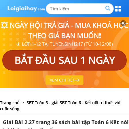
💥 NGÀY HỘI TRẢ GIÁ - MUA KHOÁ HỌC
THEO GIÁ BẠN MUỐN❗
🎯 LỚP 1-12 TẠI TUYENSINH247 (TỪ 10-12/08)
BẮT ĐẦU SAU 1 NGÀY
XEM CHI TIẾT
Trang chủ
SBT Toán 6 - giải SBT Toán 6 - Kết nối tri thức với
cuộc sống
Giải Bài 2.27 trang 36 sách bài tập Toán 6 Kết nối