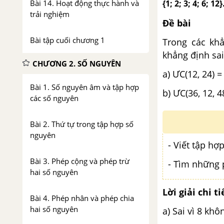
{1; 2; 3; 4; 6; 12}
Bài 14. Hoạt động thực hành và
trải nghiệm
Đề bài
Bài tập cuối chương 1
Trong các khẳ
khẳng định sai
CHƯƠNG 2. SỐ NGUYÊN
a) ƯC(12, 24) =
Bài 1. Số nguyên âm và tập hợp
b) ƯC(36, 12, 48
các số nguyên
Bài 2. Thứ tự trong tập hợp số
nguyên
- Viết tập hợ
Bài 3. Phép cộng và phép trừ
- Tìm những 
hai số nguyên
Lời giải chi ti
Bài 4. Phép nhân và phép chia
hai số nguyên
a) Sai vì 8 kh