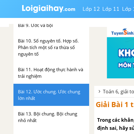
Bài 8. Dấu hiệu chia hết cho 3,
Lớp 12
Lớp 11
Lớp 
cho 9
Bài 9. Ước và bội
Bài 10. Số nguyên tố. Hợp số.
Phân tích một số ra thừa số
nguyên tố
Bài 11. Hoạt động thực hành và
trải nghiệm
Toán 6, giải t
Bài 12. Ước chung. Ước chung
lớn nhất
Giải Bài 1
Bài 13. Bội chung. Bội chung
Trong các khẳn
nhỏ nhất
định sai, hãy sửa