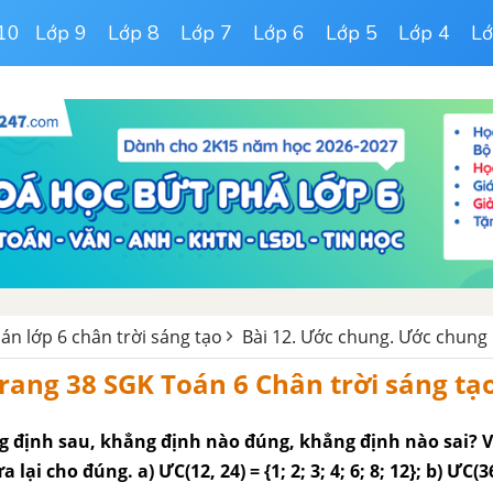
10
Lớp 9
Lớp 8
Lớp 7
Lớp 6
Lớp 5
Lớp 4
Lớ
oán lớp 6 chân trời sáng tạo
Bài 12. Ước chung. Ước chung 
 trang 38 SGK Toán 6 Chân trời sáng tạ
g định sau, khẳng định nào đúng, khẳng định nào sai? 
 lại cho đúng. a) ƯC(12, 24) = {1; 2; 3; 4; 6; 8; 12}; b) ƯC(3