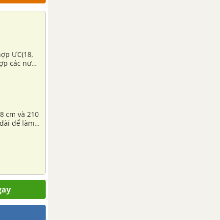
hợp ƯC(18,
 hợp các nước
68 cm và 210
dài để làm
ạn dây ngắn
). Khi đó,
gay