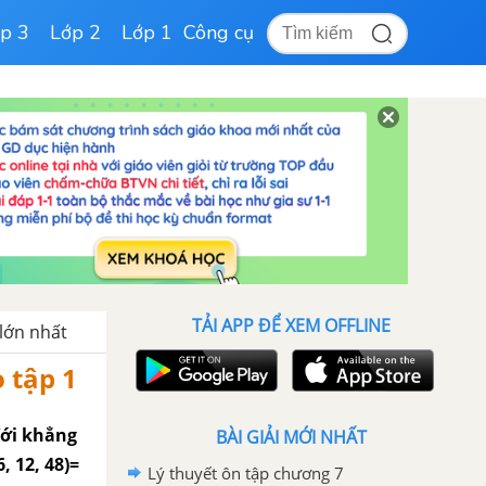
p 3
Lớp 2
Lớp 1
Công cụ
TẢI APP ĐỂ XEM OFFLINE
lớn nhất
o tập 1
Với khẳng
BÀI GIẢI MỚI NHẤT
6, 12, 48)=
Lý thuyết ôn tập chương 7