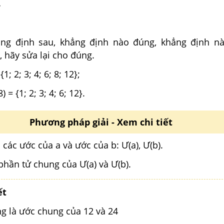
.
ng định sau, khẳng định nào đúng, khẳng định nà
, hãy sửa lại cho đúng.
 {1; 2; 3; 4; 6; 8; 12};
) = {1; 2; 3; 4; 6; 12}.
Phương pháp giải - Xem chi tiết
p các ước của a và ước của b: Ư(a), Ư(b).
phần tử chung của Ư(a) và Ư(b).
ết
ông là ước chung của 12 và 24