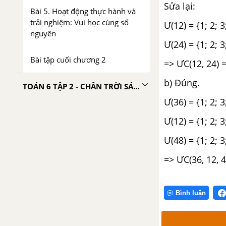
Sửa lại:
Bài 5. Hoạt động thực hành và
trải nghiệm: Vui học cùng số
Ư(12) = {1; 2; 3
nguyên
Ư(24) = {1; 2; 3
Bài tập cuối chương 2
=> ƯC(12, 24) = 
b) Đúng.
TOÁN 6 TẬP 2 - CHÂN TRỜI SÁNG TẠO
Ư(36) = {1; 2; 3
CHƯƠNG 3. HÌNH HỌC TRỰC
Ư(12) = {1; 2; 3
QUAN. CÁC HÌNH PHẲNG
TRONG THỰC TIỄN
Ư(48) = {1; 2; 3
Bài 1. Hình vuông – Tam giác
=> ƯC(36, 12, 48
đều – Lục giác đều
Bài 2. Hình chữ nhật - Hình thoi.
Bình luận
Hình bình hành - Hình thang
cân