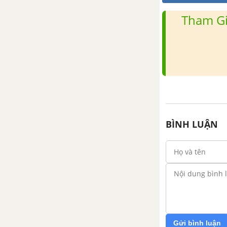
Bài 2. Biểu diễn dữ liệu trên
Tham Gi
bảng
Bài 3. Biểu đồ tranh
Bài 4. Biểu đồ cột – Biểu đồ cột
kép
Bài 5. Hoạt động thực hành và
trải nghiệm. Thu thập dữ liệu về
BÌNH LUẬN
nhiệt độ trong tuần tại địa
phương
Bài tập cuối chương 4
GIẢI TOÁN 6 SỐ VÀ ĐẠI SỐ TẬP 2 CHÂN TRỜI SÁNG TẠO
CHƯƠNG 5. PHÂN SỐ
Gửi bình luận