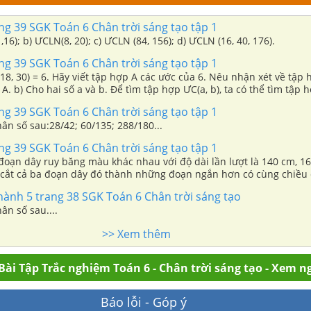
ang 39 SGK Toán 6 Chân trời sáng tạo tập 1
16); b) ƯCLN(8, 20); c) ƯCLN (84, 156); d) ƯCLN (16, 40, 176).
ang 39 SGK Toán 6 Chân trời sáng tạo tập 1
18, 30) = 6. Hãy viết tập hợp A các ước của 6. Nêu nhận xét về tập 
 A. b) Cho hai số a và b. Để tìm tập hợp ƯC(a, b), ta có thể tìm tập
ãy tìm ƯCLN rồi tìm tập hợp các ước chung của: i. 24 và 30; ii. 42 và 98; iii.
ang 39 SGK Toán 6 Chân trời sáng tạo tập 1
ân số sau:28/42; 60/135; 288/180...
ang 39 SGK Toán 6 Chân trời sáng tạo tập 1
 đoạn dây ruy băng màu khác nhau với độ dài lần lượt là 140 cm, 1
cắt cả ba đoạn dây đó thành những đoạn ngắn hơn có cùng chiều 
à không bị thừa ruy băng. Tính độ dài lớn nhất có thể của mỗi đo
 hành 5 trang 38 SGK Toán 6 Chân trời sáng tạo
ộ dài mỗi đoạn dây ngắn là một số tự nhiên với đơn vị là xăng-ti-mét
ân số sau....
ợc bao nhiêu đoạn dây ruy băng ngắn.
>> Xem thêm
Bài Tập Trắc nghiệm Toán 6 - Chân trời sáng tạo - Xem n
Báo lỗi - Góp ý