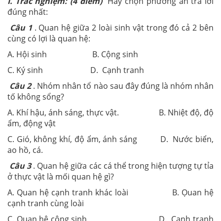
I. Trắc nghiệm: (4 điểm)
Hãy chọn phương án trả lời
đúng nhất:
Câu 1
. Quan hệ giữa 2 loài sinh vật trong đó cả 2 bên
cùng có lợi là quan hệ:
A. Hội sinh B. Cộng sinh
C. Ký sinh D. Cạnh tranh
Câu 2
. Nhóm nhân tổ nào sau đây đúng là nhóm nhân
tố không sổng?
A. Khí hậu, ánh sáng, thực vật. B. Nhiệt độ, độ
ẩm, động vật
C. Gió, không khí, độ ẩm, ánh sáng D. Nước biển,
ao hồ, cá.
Câu 3
. Quan hệ giữa các cá thể trong hiện tượng tự tỉa
ở thực vật là mối quan hệ gì?
A. Quan hệ cạnh tranh khác loài B. Ọuan hệ
cạnh tranh cùng loài
C. Quan hệ cộng sinh D. Cạnh tranh