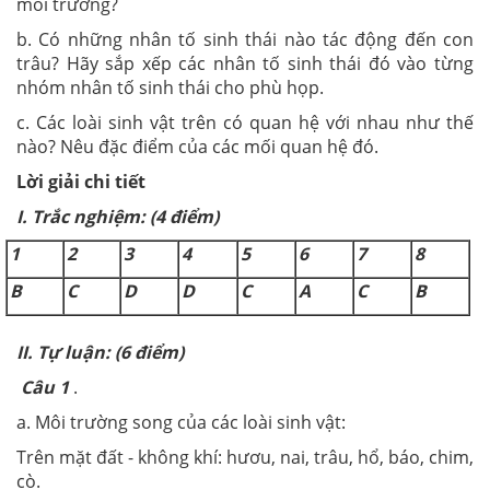
môi trường?
b. Có những nhân tố sinh thái nào tác động đến con
trâu? Hãy sắp xếp các nhân tố sinh thái đó vào từng
nhóm nhân tố sinh thái cho phù họp.
c. Các loài sinh vật trên có quan hệ với nhau như thế
nào? Nêu đặc điểm của các mối quan hệ đó.
Lời giải chi tiết
I. Trắc nghiệm: (4 điểm)
1
2
3
4
5
6
7
8
B
C
D
D
C
A
C
B
I
I.
T
ự luận: (6 điểm)
Câu 1
.
a. Môi trường song của các loài sinh vật:
Trên mặt đất - không khí: hươu, nai, trâu, hổ, báo, chim,
cò.