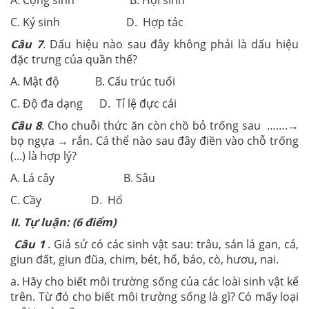
C. Ký sinh D. Hợp tác
Câu 7
. Dấu hiệu nào sau đây không phải là dấu hiệu
đặc trưng của quần thể?
A. Mật độ B. Cấu trúc tuổi
C. Độ đa dạng D. Tỉ lệ đực cái
Câu 8
. Cho chuỗi thức ăn còn chồ bỏ trống sau …….→
bọ ngựa → rắn. Cá thể nào sau đây điền vào chỗ trống
(...) là hợp lý?
A. Lá cây B. Sâu
C. Cầy D. Hổ
II. Tự luận: (6 điểm)
Câu 1
. Giả sử có các sinh vật sau: trâu, sán lá gan, cá,
giun đất, giun đũa, chim, bét, hổ, báo, cò, hươu, nai.
a. Hãy cho biết môi trường sống của các loài sinh vật kể
trên. Từ đó cho biết môi trường sống là gì? Có mấy loại