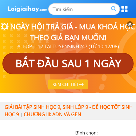
💥 NGÀY HỘI TRẢ GIÁ - MUA KHOÁ HỌC
THEO GIÁ BẠN MUỐN❗
🎯 LỚP 1-12 TẠI TUYENSINH247 (TỪ 10-12/08)
BẮT ĐẦU SAU 1 NGÀY
XEM CHI TIẾT
GIẢI BÀI TẬP SINH HỌC 9, SINH LỚP 9 - ĐỂ HỌC TỐT SINH
HỌC 9
CHƯƠNG III: ADN VÀ GEN
|
Bình chọn: