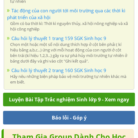
tự nhiên
Tác động của con người tới môi trường qua các thời kì
phát triển của xã hội
Gồm có ba thời kì: Thời kì nguyên thủy, xã hội nông nghiệp và xã
hội công nghiệp
Câu hỏi lý thuyết 1 trang 159 SGK Sinh học 9
Chọn một hoặc một số nội dung thích hợp ở cột bên phải ( kí
hiệu bằng a,b,c...) ứng với mỗi hoạt động của con người ở cột
bên trái (kí hiệu 1,2,3...) gây ra sự phá hủy môi trường tự nhiên ở
bảng dưới đây và ghi vào cột "Ghi kết quả".
Câu hỏi lý thuyết 2 trang 160 SGK Sinh học 9
Hãy nêu những biện pháp bảo vệ môi trường tự nhiên khác mà
em biết.
Luyện Bài Tập Trắc nghiệm Sinh lớp 9 - Xem ngay
Báo lỗi - Góp ý
Tham Gia Group Dành Cho Học