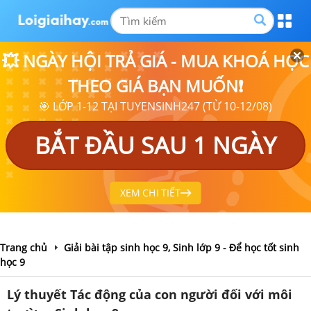
💥 NGÀY HỘI TRẢ GIÁ - MUA KHOÁ HỌC
THEO GIÁ BẠN MUỐN❗
🎯 LỚP 1-12 TẠI TUYENSINH247 (TỪ 10-12/08)
BẮT ĐẦU SAU 1 NGÀY
XEM CHI TIẾT
Trang chủ
Giải bài tập sinh học 9, Sinh lớp 9 - Để học tốt sinh
học 9
Lý thuyết Tác động của con người đối với môi