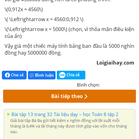
\(0,912x = 4560\)
\( \Leftrightarrow x = 4560:0,912 \)
\(\Leftrightarrow x = 5000\) (chọn, vì thỏa mãn điều kiện
của ẩn)
Vậy giá một chiếc máy tính bảng ban đầu là 5000 nghìn
đồng hay 5000000 đồng.
Loigiaihay.com
Chia sẻ
Chia sẻ
Bình luận
Bình chọn:
Bài tiếp theo
Bài tập 13 trang 32 Tài liệu dạy – học Toán 8 tập 2
Giải bài tập Bà Ba gửi tiết kiệm x nghìn đồng với lãi suất mỗi
tháng là 0,4% và lãi tháng này được tính gộp vào vốn cho tháng
sau.