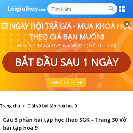
💥 NGÀY HỘI TRẢ GIÁ - MUA KHOÁ HỌC
THEO GIÁ BẠN MUỐN❗
🎯 LỚP 1-12 TẠI TUYENSINH247 (TỪ 10-12/08)
BẮT ĐẦU SAU 1 NGÀY
XEM CHI TIẾT
Trang chủ
Giải vở bài tập Hoá học 9
Câu 3 phần bài tập học theo SGK – Trang 30 Vở
bài tập hoá 9