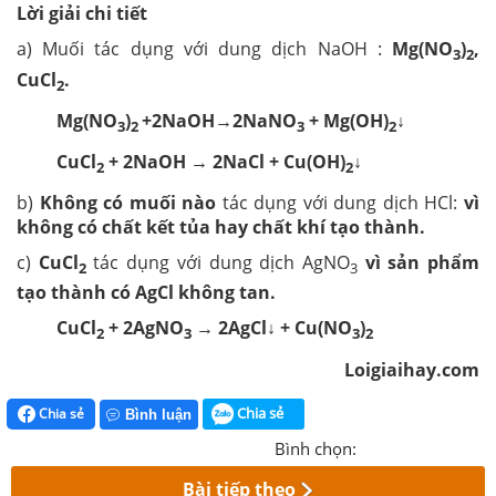
Lời giải chi tiết
a) Muối tác dụng với dung dịch NaOH :
Mg(NO
)
,
3
2
CuCl
.
2
Mg(NO
)
+2NaOH→2NaNO
+ Mg(OH)
↓
3
2
3
2
CuCl
+ 2NaOH → 2NaCl + Cu(OH)
↓
2
2
b)
Không có muối nào
tác dụng với dung dịch HCl:
vì
không có chất kết tủa hay chất khí tạo thành.
c)
CuCl
tác dụng với dung dịch AgNO
vì sản phẩm
2
3
tạo thành có AgCl không tan.
CuCl
+ 2AgNO
→ 2AgCl↓ + Cu(NO
)
2
3
3
2
Loigiaihay.com
Chia sẻ
Chia sẻ
Bình luận
Bình chọn:
Bài tiếp theo