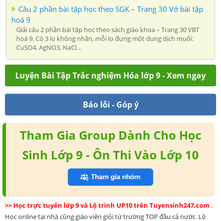
Câu 2 phần bài tập học theo SGK – Trang 30 Vở bài tập
hoá 9
Giải câu 2 phần bài tập học theo sách giáo khoa – Trang 30 VBT
hoá 9. Có 3 lọ không nhãn, mỗi lọ đựng một dung dịch muối:
CuSO4, AgNO3, NaCl...
Luyện Bài Tập Trắc nghiệm Hóa lớp 9 - Xem ngay
Báo lỗi - Góp ý
Tham Gia Group Dành Cho Học
Sinh Lớp 9 - Ôn Thi Vào Lớp 10
>> Học trực tuyến lớp 9 và Lộ trình UP10 trên Tuyensinh247.com
.
Học online tại nhà cũng giáo viên giỏi từ trường TOP đầu cả nước. Lộ