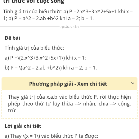
tri thức với cuộc sống
Tính giá trị của biểu thức: a) P =2.x^3+3.x^2+5x+1 khi x =
1; b) P = a^2 – 2.ab +b^2 khi a = 2; b = 1.
QUẢNG CÁO
Đề bài
Tính giá trị của biểu thức:
a) P =\(2.x^3+3.x^2+5x+1\) khi x = 1;
b) P = \(a^2 – 2.ab +b^2\) khi a = 2; b = 1.
Phương pháp giải - Xem chi tiết
Thay giá trị của x,a,b vào biểu thức P, rồi thực hiện
phép theo thứ tự lũy thừa --> nhân, chia --> cộng,
trừ
Lời giải chi tiết
a) Thay \(x = 1\) vào biểu thức P ta được: