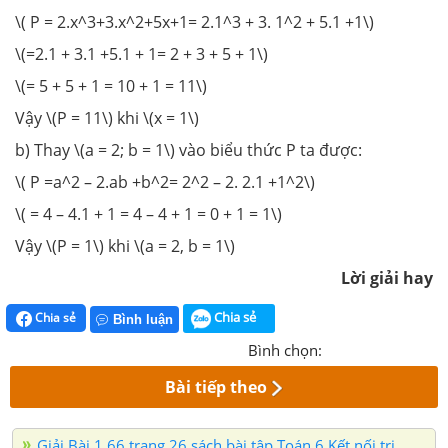
\( P = 2.x^3+3.x^2+5x+1= 2.1^3 + 3. 1^2 + 5.1 +1\)
\(=2.1 + 3.1 +5.1 + 1= 2 + 3 + 5 + 1\)
\(= 5 + 5 + 1 = 10 + 1 = 11\)
Vậy \(P = 11\) khi \(x = 1\)
b) Thay \(a = 2; b = 1\) vào biểu thức P ta được:
\( P =a^2 – 2.ab +b^2= 2^2 – 2. 2.1 +1^2\)
\( = 4 – 4.1 + 1 = 4 – 4 + 1 = 0 + 1 = 1\)
Vậy \(P = 1\) khi \(a = 2, b = 1\)
Lời giải hay
Chia sẻ
Chia sẻ
Bình luận
Bình chọn:
Bài tiếp theo
Giải Bài 1.66 trang 26 sách bài tập Toán 6 Kết nối tri