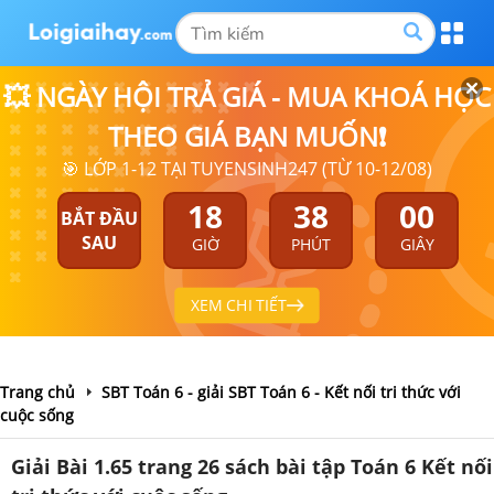
💥 NGÀY HỘI TRẢ GIÁ - MUA KHOÁ HỌC
THEO GIÁ BẠN MUỐN❗
🎯 LỚP 1-12 TẠI TUYENSINH247 (TỪ 10-12/08)
18
37
59
BẮT ĐẦU
SAU
GIỜ
PHÚT
GIÂY
XEM CHI TIẾT
Trang chủ
SBT Toán 6 - giải SBT Toán 6 - Kết nối tri thức với
cuộc sống
Giải Bài 1.65 trang 26 sách bài tập Toán 6 Kết nối