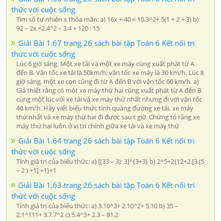
thức với cuộc sống
Tìm số tự nhiên x thỏa mãn: a) 16x + 40 = 10.3^2+ 5(1 + 2 + 3) b)
92 – 2x =2.4^2 – 3.4 + 120 : 15
Giải Bài 1.67 trang 26 sách bài tập Toán 6 Kết nối tri
thức với cuộc sống
Lúc 6 giờ sáng. Một xe tải và một xe máy cùng xuất phát từ A
đến B. Vận tốc xe tải là 50km/h; vận tốc xe máy là 30 km/h. Lúc 8
giờ sáng, một xe con cũng đi từ A đến B với vận tốc 60 km/h. a)
Giả thiết rằng có một xe máy thứ hai cũng xuất phát từ A đến B
cùng một lúc với xe tải và xe máy thứ nhất nhưng đi với vận tốc
40 km/h. Hãy viết biểu thức tính quãng đường xe tải, xe máy
thứ nhất và xe máy thứ hai đi được sau t giờ. Chứng tỏ rằng xe
máy thứ hai luôn ở vị trí chính giữa xe tải và xe máy thứ
Giải Bài 1.64 trang 26 sách bài tập Toán 6 Kết nối tri
thức với cuộc sống
Tính giá trị của biểu thức: a) [(33 – 3): 3]^{3+3} b) 2^5+2{12+2.[3.(5
– 2 ) +1] +1}+1
Giải Bài 1.63 trang 26 sách bài tập Toán 6 Kết nối tri
thức với cuộc sống
Tính giá trị của biểu thức: a) 3.10^3+ 2.10^2+ 5.10 b) 35 –
2.1^111+ 3.7.7^2 c) 5.4^3+ 2.3 – 81.2