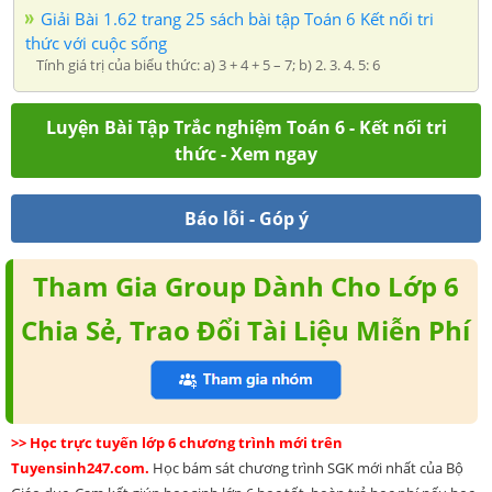
Giải Bài 1.62 trang 25 sách bài tập Toán 6 Kết nối tri
thức với cuộc sống
Tính giá trị của biểu thức: a) 3 + 4 + 5 – 7; b) 2. 3. 4. 5: 6
Luyện Bài Tập Trắc nghiệm Toán 6 - Kết nối tri
thức - Xem ngay
Báo lỗi - Góp ý
Tham Gia Group Dành Cho Lớp 6
Chia Sẻ, Trao Đổi Tài Liệu Miễn Phí
>> Học trực tuyến lớp 6 chương trình mới trên
Tuyensinh247.com.
Học bám sát chương trình SGK mới nhất của Bộ