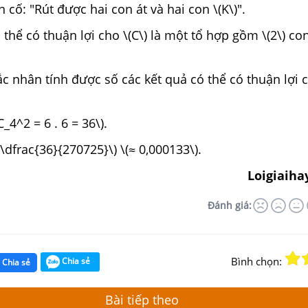
ến cố: "Rút được hai con át và hai con \(K\)".
 thể có thuận lợi cho \(C\) là một tổ hợp gồm \(2\) con
c nhân tính được số các kết quả có thể có thuận lợi c
C_4^2 = 6 . 6 = 36\).
\(\dfrac{36}{270725}\) \(≈ 0,000133\).
Loigiaiha
Đánh giá:
Bình chọn:
Chia sẻ
Chia sẻ
Bài tiếp theo