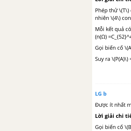
Phép thử \(T\) 
Bài 3. Đạo hàm của hàm số
nhiên \(4\) con
lượng giác
Mỗi kết quả có
(n(Ω) =C_{52}^
Bài 4. Vi phân
Gọi biến cố \(A
Bài 5. Đạo hàm cấp hai
Suy ra \(P(A)\)
Ôn tập chương V - Đạo hàm
ÔN TẬP CUỐI NĂM - ĐẠI SỐ
VÀ GIẢI TÍCH 11
LG b
HÌNH HỌC - TOÁN 11
Được ít nhất m
CHƯƠNG I. PHÉP DỜI HÌNH
Lời giải chi ti
VÀ PHÉP ĐỒNG DẠNG TRONG
Gọi biến cố \(B
MẶT PHẲNG