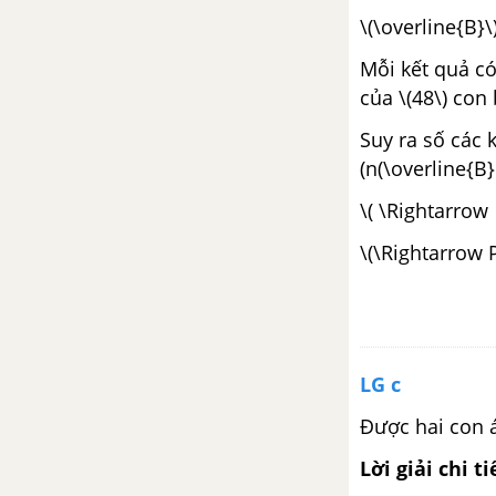
\(\overline{B}\
Bài 1. Phép biến hình
Mỗi kết quả có 
của \(48\) con 
Bài 2. Phép tịnh tiến
Suy ra số các k
Bài 3. Phép đối xứng trục
(n(\overline{B
\( \Rightarrow 
Bài 4. Phép đối xứng tâm
\(\Rightarrow P(
Bài 5. Phép quay
Bài 6. Khái niệm về phép dời
hình và hai hình bằng nhau
LG c
Bài 7. Phép vị tự
Được hai con át
Bài 8. Phép đồng dạng
Lời giải chi ti