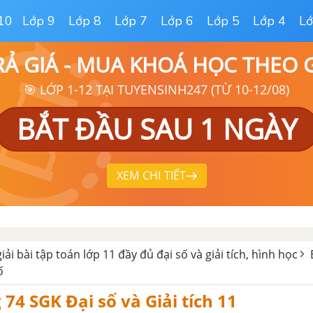
10
Lớp 9
Lớp 8
Lớp 7
Lớp 6
Lớp 5
Lớp 4
Lớ
RẢ GIÁ - MUA KHOÁ HỌC THEO
🎯 LỚP 1-12 TẠI TUYENSINH247 (TỪ 10-12/08)
BẮT ĐẦU SAU 1 NGÀY
XEM CHI TIẾT
giải bài tập toán lớp 11 đầy đủ đại số và giải tích, hình học
ố
 74 SGK Đại số và Giải tích 11