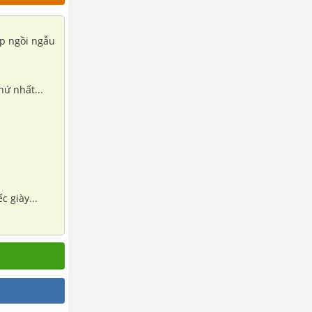
ếp ngồi ngẫu
hứ nhất...
c giày...