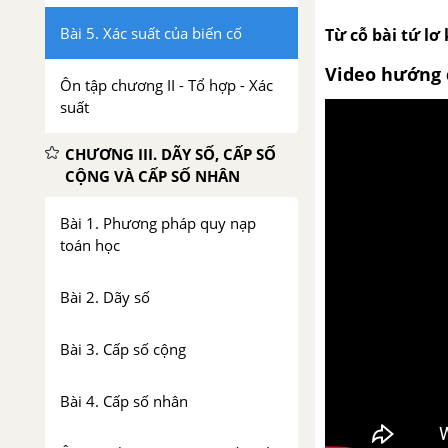
Bài 5. Xác suất của biến cố
Từ cỗ bài tứ lơ
Video hướng 
Ôn tập chương II - Tổ hợp - Xác
suất
CHƯƠNG III. DÃY SỐ, CẤP SỐ
CỘNG VÀ CẤP SỐ NHÂN
Bài 1. Phương pháp quy nạp
toán học
Bài 2. Dãy số
Bài 3. Cấp số cộng
Bài 4. Cấp số nhân