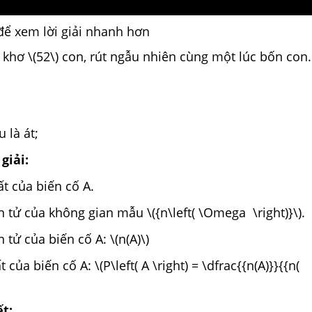
để xem lời giải nhanh hơn
ơ khơ \(52\) con, rút ngẫu nhiên cùng một lúc bốn con.
 là át;
giải:
ất của biến cố A.
n tử của không gian mẫu \({n\left( \Omega \right)}\).
 tử của biến cố A: \(n(A)\)
 của biến cố A: \(P\left( A \right) = \dfrac{{n(A)}}{{n(
ết: