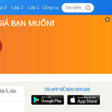
p 3
Lớp 2
Lớp 1
Công cụ
 GIÁ BẠN MUỐN❗
TẢI APP ĐỂ XEM OFFLINE
Bài 5. Xác