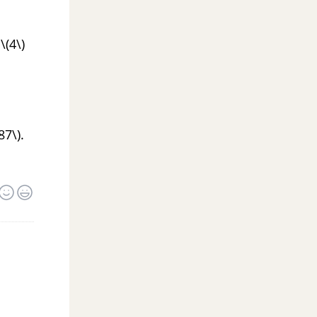
\(4\)
87\).