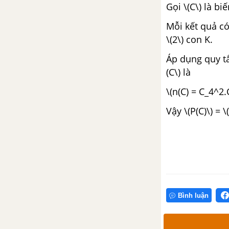
Gọi \(C\) là bi
Ôn tập Chương I - Phép dời hình
và phép đồng dạng trong mặt
Mỗi kết quả có
phẳng
\(2\) con K.
Áp dụng quy tắ
CHƯƠNG II. ĐƯỜNG THẲNG
VÀ MẶT PHẲNG TRONG
(C\) là
KHÔNG GIAN. QUAN HỆ
\(n(C) = C_4^2.
SONG SONG
Vậy \(P(C)\) = 
Bài 1. Đại cương về đường
thẳng và mặt phẳng
Bài 2. Hai đường thẳng chéo
nhau và hai đường thẳng song
song
Bình luận
Bài 3. Đường thẳng và mặt
phẳng song song