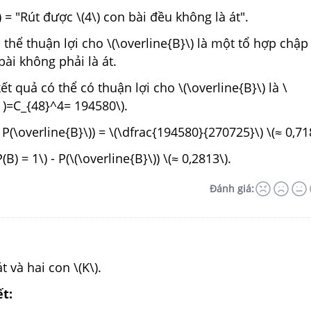
) = "Rút được \(4\) con bài đều không là át".
thể thuận lợi cho \(\overline{B}\) là một tổ hợp chập 
bài không phải là át.
ết quả có thể có thuận lợi cho \(\overline{B}\) là \
} )=C_{48}^4= 194580\).
P(\overline{B}\)) = \(\dfrac{194580}{270725}\) \(≈ 0,71
B) = 1\) - P(\(\overline{B}\)) \(≈ 0,2813\).
Đánh giá:
 và hai con \(K\).
ết: