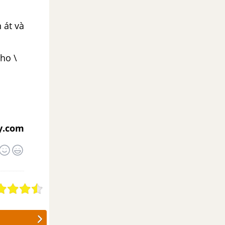
 át và
ho \
y.com