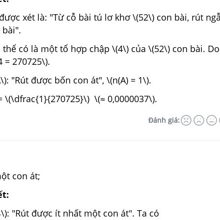
được xét là: "Từ cỗ bài tú lơ khơ \(52\) con bài, rút ng
 bài".
 thể có là một tổ hợp chập \(4\) của \(52\) con bài. Do
4 = 270725\).
\): "Rút được bốn con át", \(n(A) = 1\).
 = \(\dfrac{1}{270725}\) \(≈ 0,0000037\).
Đánh giá:
ột con át;
ết:
\): "Rút được ít nhất một con át". Ta có