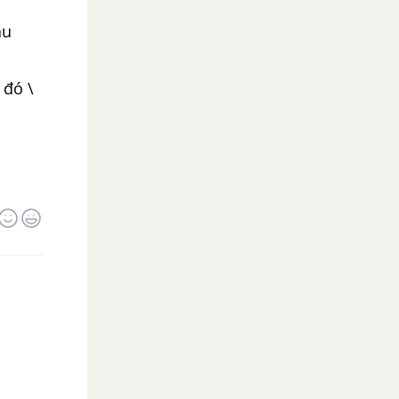
ẫu
 đó \