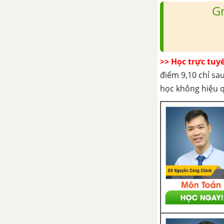
góc
G
Bài 3. Đường thẳng vuông góc
với mặt phẳng
>> Học trực tuy
Bài 4. Hai mặt phẳng vuông góc
điểm 9,10 chỉ sau
học không hiệu 
Bài 5. Khoảng cách
Ôn tập chương III - Vectơ trong
không gian. Quan hệ vuông góc
trong không gian
ÔN TẬP CUỐI NĂM HÌNH HỌC
- TOÁN 11
CÂU HỎI TỰ LUYỆN TOÁN 11
TẢI 50 ĐỀ KIỂM TRA 15 PHÚT TOÁN 11