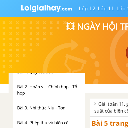
Lớp 12
Lớp 11
Lớp 
Bài 3. Một số phương trình
lượng giác thường gặp
💥 NGÀY HỘI T
Ôn tập chương I - Hàm số lượng
giác và phương trình lượng giác
CHƯƠNG II. TỔ HỢP - XÁC
SUẤT
Bài 1. Quy tắc đếm
Bài 2. Hoán vị - Chỉnh hợp - Tổ
hợp
Giải toán 11, 
Bài 3. Nhị thức Niu - Tơn
suất của biến c
Bài 5 trang
Bài 4. Phép thử và biến cố