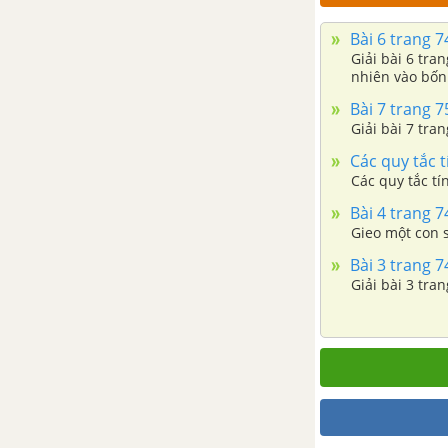
Bài 4. Hai mặt phẳng song song
Bài 6 trang 7
Giải bài 6 tra
Bài 5. Phép chiếu song song.
nhiên vào bốn
Hình biểu diễn của một hình
Bài 7 trang 7
không gian
Giải bài 7 tra
Các quy tắc t
Ôn tập chương II - Đường thẳng
Các quy tắc tí
và mặt phẳng trong không gian.
Bài 4 trang 7
Quan hệ song song
Gieo một con s
CHƯƠNG III. VECTƠ TRONG
Bài 3 trang 7
Giải bài 3 tra
KHÔNG GIAN. QUAN HỆ
VUÔNG GÓC TRONG KHÔNG
GIAN
Bài 1. Vectơ trong không gian
Bài 2. Hai đường thẳng vuông