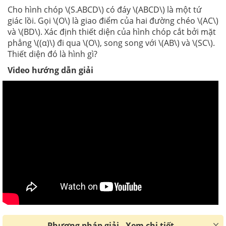
Cho hình chóp \(S.ABCD\) có đáy \(ABCD\) là một tứ
giác lồi. Gọi \(O\) là giao điểm của hai đường chéo \(AC\)
và \(BD\). Xác định thiết diện của hình chóp cắt bởi mặt
phẳng \((α)\) đi qua \(O\), song song với \(AB\) và \(SC\).
Thiết diện đó là hình gì?
Video hướng dẫn giải
Phương pháp giải - Xem chi tiết