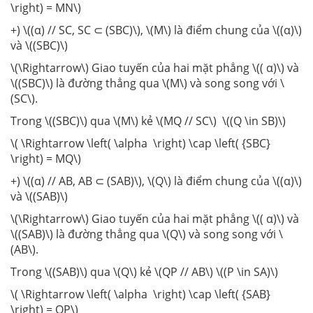
\right) = MN\)
+) \((α) // SC, SC ⊂ (SBC)\), \(M\) là điểm chung của \((α)\)
và \((SBC)\)
\(\Rightarrow\) Giao tuyến của hai mặt phẳng \(( α)\) và
\((SBC)\) là đường thẳng qua \(M\) và song song với \
(SC\).
Trong \((SBC)\) qua \(M\) kẻ \(MQ // SC\) \((Q \in SB)\)
\( \Rightarrow \left( \alpha \right) \cap \left( {SBC}
\right) = MQ\)
+) \((α) // AB, AB ⊂ (SAB)\), \(Q\) là điểm chung của \((α)\)
và \((SAB)\)
\(\Rightarrow\) Giao tuyến của hai mặt phẳng \(( α)\) và
\((SAB)\) là đường thẳng qua \(Q\) và song song với \
(AB\).
Trong \((SAB)\) qua \(Q\) kẻ \(QP // AB\) \((P \in SA)\)
\( \Rightarrow \left( \alpha \right) \cap \left( {SAB}
\right) = QP\)