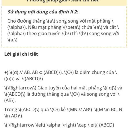
Sử dụng nội dung của định lí 2:
Cho đường thẳng \(a\) song song với mặt phẳng \
(\alpha\). Nếu mặt phẳng \(\beta\) chứa \(a\) và cắt \
(\alpha\) theo giao tuyến \(b\) thì \(b\) song song với
\(a.\)
Lời giải chi tiết
+) \((α) // AB, AB ⊂ (ABCD)\), \(O\) là điểm chung của \
((α)\) và \((ABCD)\)
\(\Rightarrow\) Giao tuyến của hai mặt phẳng \(( α)\) và
\((ABCD)\) là đường thẳng qua \(O\) và song song với \
(AB\).
Trong \((ABCD)\) qua \(O\) kẻ \(MN // AB\) \((M \in BC, N
\in AD)\)
\( \Rightarrow \left( \alpha \right) \cap \left( {ABCD}