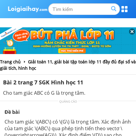
Trang chủ
Giải toán 11, giải bài tập toán lớp 11 đầy đủ đại số và
giải tích, hình học
Bài 2 trang 7 SGK Hình học 11
Cho tam giác ABC có G là trọng tâm.
QUẢNG CÁO
Đề bài
Cho tam giác \(ABC\) có \(G\) là trọng tâm. Xác định ảnh
của tam giác \(ABC\) qua phép tịnh tiến theo vectơ \
(\overrightarrow{AG}\). Xác định điểm \(D\) sao cho