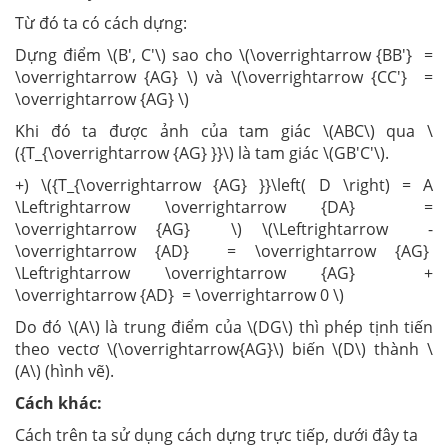
Từ đó ta có cách dựng:
Dựng điểm \(B', C'\) sao cho \(\overrightarrow {BB'} =
\overrightarrow {AG} \) và \(\overrightarrow {CC'} =
\overrightarrow {AG} \)
Khi đó ta được ảnh của tam giác \(ABC\) qua \
({T_{\overrightarrow {AG} }}\) là tam giác \(GB'C'\).
+) \({T_{\overrightarrow {AG} }}\left( D \right) = A
\Leftrightarrow \overrightarrow {DA} =
\overrightarrow {AG} \) \(\Leftrightarrow -
\overrightarrow {AD} = \overrightarrow {AG}
\Leftrightarrow \overrightarrow {AG} +
\overrightarrow {AD} = \overrightarrow 0 \)
Do đó \(A\) là trung điểm của \(DG\) thì phép tịnh tiến
theo vectơ \(\overrightarrow{AG}\) biến \(D\) thành \
(A\) (hình vẽ).
Cách khác:
Cách trên ta sử dụng cách dựng trực tiếp, dưới đây ta