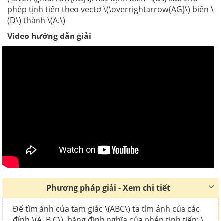
phép tịnh tiến theo vectơ \(\overrightarrow{AG}\) biến \
(D\) thành \(A.\)
Video hướng dẫn giải
Phương pháp giải - Xem chi tiết
Để tìm ảnh của tam giác \(ABC\) ta tìm ảnh của các
đỉnh \(A, B,C\) ,bằng định nghĩa của phép tịnh tiến: \