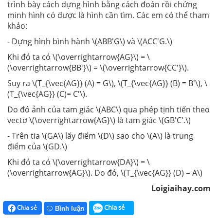
trình bày cách dựng hình bằng cách đoán rồi chứng
minh hình có được là hình cần tìm. Các em có thể tham
khảo:
- Dựng hình bình hành \(ABB'G\) và \(ACC'G.\)
Khi đó ta có \(\overrightarrow{AG}\) = \
(\overrightarrow{BB'}\) = \(\overrightarrow{CC'}\).
Suy ra \(T_{\vec{AG}} (A) = G\), \(T_{\vec{AG}} (B) = B'\), \
(T_{\vec{AG}} (C)= C'\).
Do đó ảnh của tam giác \(ABC\) qua phép tịnh tiến theo
vectơ \(\overrightarrow{AG}\) là tam giác \(GB'C'.\)
- Trên tia \(GA\) lấy điểm \(D\) sao cho \(A\) là trung
điểm của \(GD.\)
Khi đó ta có \(\overrightarrow{DA}\) = \
(\overrightarrow{AG}\). Do đó, \(T_{\vec{AG}} (D) = A\)
Loigiaihay.com
Chia sẻ
Chia sẻ
Bình luận