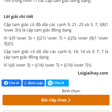
Tìm trong hình 11 các cặp tam giác đồng dạng.
Lời giải chi tiết
Cặp tam giác có độ dài các cạnh 9, 21, 25 và 3, 7, \(8{1
\over 3}\) là cặp tam giác đồng dạng
Vì \({9 \over 3} = {{21} \over 7} = {{25} \over {8{1 \over
3}}}\)
Cặp tam giác có dộ dài các cạnh 6; 14; 14 và 3; 7; 7 là
cặp tam giác đồng dạng
Vì \({6 \over 3} = {{14} \over 7} = {{14} \over 7}\)
Loigiaihay.com
Chia sẻ
Chia sẻ
Bình luận
Bình chọn:
Bài tiếp theo