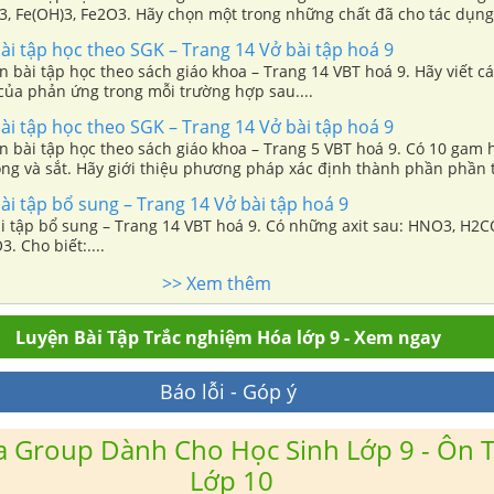
3, Fe(OH)3, Fe2O3. Hãy chọn một trong những chất đã cho tác dụng
a...
i tập học theo SGK – Trang 14 Vở bài tập hoá 9
n bài tập học theo sách giáo khoa – Trang 14 VBT hoá 9. Hãy viết 
của phản ứng trong mỗi trường hợp sau....
i tập học theo SGK – Trang 14 Vở bài tập hoá 9
n bài tập học theo sách giáo khoa – Trang 5 VBT hoá 9. Có 10 gam
đồng và sắt. Hãy giới thiệu phương pháp xác định thành phần phần 
a mỗi kim loại trong hỗn hợp theo...
i tập bổ sung – Trang 14 Vở bài tập hoá 9
i tập bổ sung – Trang 14 VBT hoá 9. Có những axit sau: HNO3, H2C
. Cho biết:....
>> Xem thêm
Luyện Bài Tập Trắc nghiệm Hóa lớp 9 - Xem ngay
Báo lỗi - Góp ý
 Group Dành Cho Học Sinh Lớp 9 - Ôn T
Lớp 10