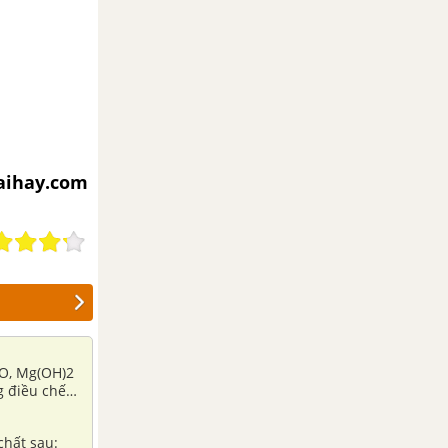
aihay.com
gO, Mg(OH)2
g điều chế
chất sau: