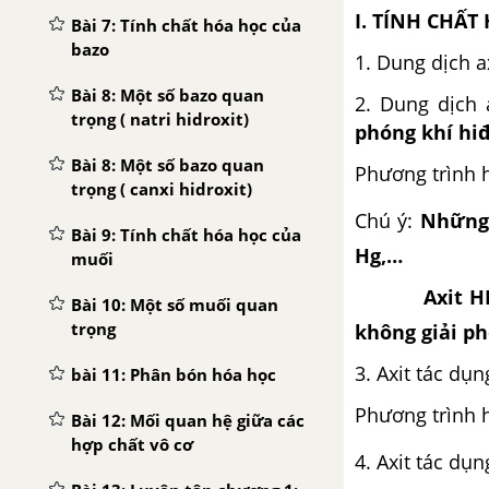
I. TÍNH CHẤT
Bài 7: Tính chất hóa học của
bazo
1. Dung dịch 
Bài 8: Một số bazo quan
2. Dung dịch 
trọng ( natri hidroxit)
phóng khí hi
Bài 8: Một số bazo quan
Phương trình
trọng ( canxi hidroxit)
Chú ý:
Những 
Bài 9: Tính chất hóa học của
Hg,…
muối
Axit 
Bài 10: Một số muối quan
trọng
không giải ph
3. Axit tác dụn
bài 11: Phân bón hóa học
Phương trình
Bài 12: Mối quan hệ giữa các
hợp chất vô cơ
4. Axit tác dụn