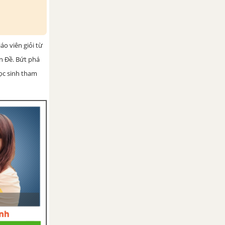
iáo viên giỏi từ
ện Đề. Bứt phá
học sinh tham