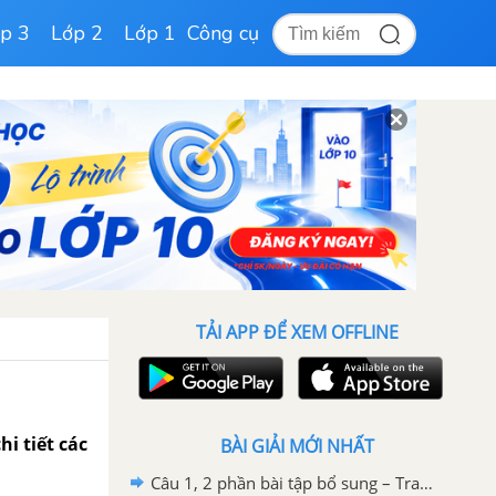
p 3
Lớp 2
Lớp 1
Công cụ
TẢI APP ĐỂ XEM OFFLINE
hi tiết các
BÀI GIẢI MỚI NHẤT
Câu 1, 2 phần bài tập bổ sung – Trang 61 Vở bài tập hoá 9