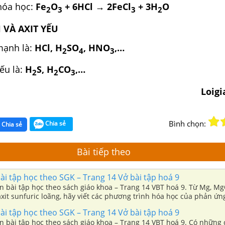
hóa học:
Fe
O
+ 6HCl → 2FeCl
+ 3H
O
2
3
3
2
H VÀ AXIT YẾU
mạnh là:
HCl, H
SO
, HNO
,…
2
4
3
yếu là:
H
S, H
CO
,…
2
2
3
Loigi
Bình chọn:
Chia sẻ
Chia sẻ
Bài tiếp theo
i tập học theo SGK – Trang 14 Vở bài tập hoá 9
ần bài tập học theo sách giáo khoa – Trang 14 VBT hoá 9. Từ Mg, M
xit sunfuric loãng, hãy viết các phương trình hóa học của phản ứn
..
i tập học theo SGK – Trang 14 Vở bài tập hoá 9
n bài tập học theo sách giáo khoa – Trang 14 VBT hoá 9. Có những 