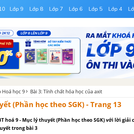
10
Lớp 9
Lớp 8
Lớp 7
Lớp 6
Lớp 5
Lớp 4
Lớ
ập Hoá học 9
Bài 3: Tính chất hóa học của axit
yết (Phần học theo SGK) - Trang 13
T hoá 9 - Mục lý thuyết (Phần học theo SGK) với lời giải c
huyết trong bài 3