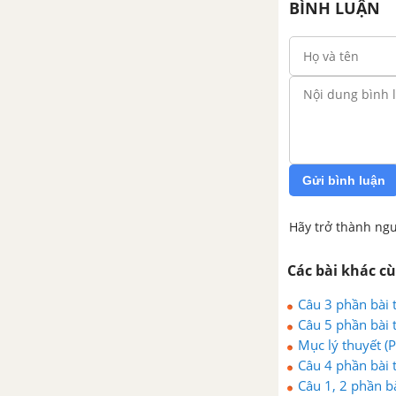
BÌNH LUẬN
Bài 45: Axit axetic
Bài 46: Mối liên hệ giữa
etilen, rượu etylic và axit
axetic
Bài 47: Chất béo
Bài 48: Luyện tập: Rượu
Gửi bình luận
etylic, axit axetic và chất
béo
Hãy trở thành ngư
Bài 50: Glucozo
Các bài khác c
Bài 51: Saccarozo
Câu 3 phần bài 
Bài 52: Tinh bột và xenlulozo
Câu 5 phần bài 
Mục lý thuyết (
Bài 53: Protein
Câu 4 phần bài 
Câu 1, 2 phần b
Bài 54: Polime