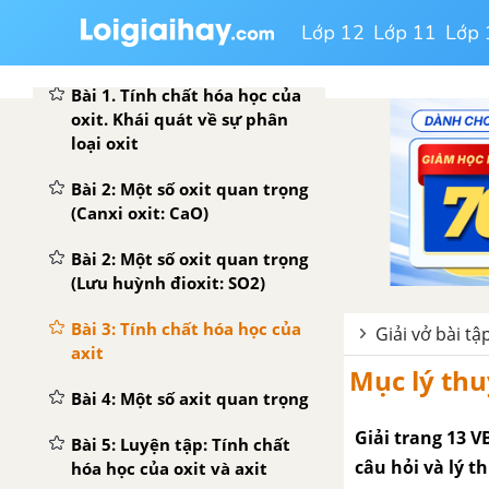
Lớp 12
Lớp 11
Lớp 
CHƯƠNG 1: CÁC LOẠI HỢP CHẤT VÔ CƠ
Bài 1. Tính chất hóa học của
oxit. Khái quát về sự phân
loại oxit
Bài 2: Một số oxit quan trọng
(Canxi oxit: CaO)
Bài 2: Một số oxit quan trọng
(Lưu huỳnh đioxit: SO2)
Bài 3: Tính chất hóa học của
Giải vở bài t
axit
Mục lý thu
Bài 4: Một số axit quan trọng
Giải trang 13 VB
Bài 5: Luyện tập: Tính chất
câu hỏi và lý t
hóa học của oxit và axit