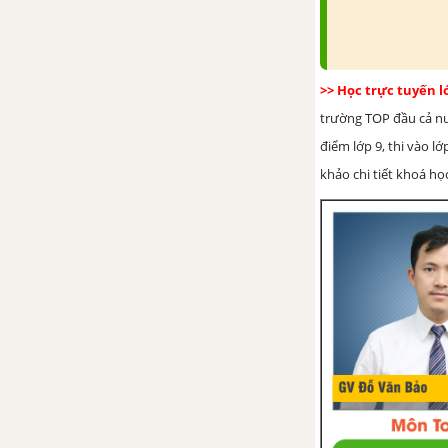
muối cacbonat
Bài 30: Silic. Công nghiệp
silicat
>> Học trực tuyến 
trường TOP đầu cả nướ
Bài 31: Sơ lược về bảng tuần
điểm lớp 9, thi vào l
hoàn các nguyên tố hóa học
khảo chi tiết khoá học
Bài 32: Luyện tập chương 3:
Phi kim - Sơ lược về bảng
tuần hoàn các nguyên tố
hóa học
CHƯƠNG 4: HIDROCACBON. NHIÊN LIỆU
Bài 34: Sơ lược về hợp chất
hữu cơ và hóa học hữu cơ
Bài 35: Cấu tạo phân tử hợp
chất hữu cơ