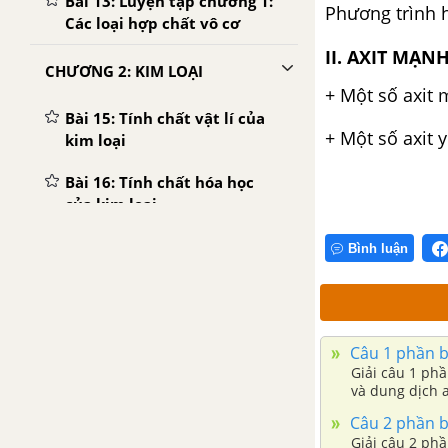
Bài 13: Luyện tập chương 1:
Phương trình 
Các loại hợp chất vô cơ
II. AXIT MẠN
CHƯƠNG 2: KIM LOẠI
+ Một số axit 
Bài 15: Tính chất vật lí của
+ Một số axit 
kim loại
Bài 16: Tính chất hóa học
của kim loại
Bài 17: Dãy hoạt động hóa
Bình luận
học của kim loại
Bài 18: Nhôm
Câu 1 phần bà
Bài 19: Sắt
Giải câu 1 ph
và dung dịch a
Bài 20: Hợp kim sắt: gang,
magie sunfat..
thép
Câu 2 phần bà
Giải câu 2 phầ