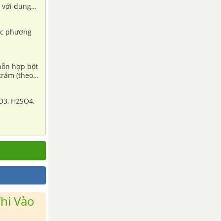
 với dung
các phương
 hỗn hợp bột
trăm (theo
O3, H2SO4,
hi Vào