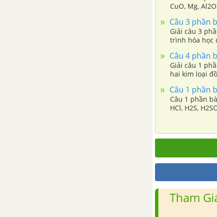
Bài 21: Sự ăn mòn kim loại
CuO, Mg, Al2O
dịch HCl sinh r
va bảo vệ kim loại không bị
Câu 3 phần bà
ăn mòn
Giải câu 3 phầ
trình hóa học 
Bài 22: Luyện tập chương 2:
Câu 4 phần bà
Kim loại
Giải câu 1 phầ
hai kim loại 
Bài 24: Ôn tập học kỳ I
khối lượng) củ
Câu 1 phần bà
Câu 1 phần bà
CHƯƠNG 3: PHI KIM. SƠ LƯỢC VỀ BẢNG TUẦN HOÀN CÁC NGUYÊN TỐ HÓA HỌC
HCl, H2S, H2SO3
Bài 25: Tính chất của phi
kim
Bài 26: Clo
Bài 27: Cacbon
Tham Gia
Bài 28: Các oxit của cacbon
Bài 29: Axit cacbonic và