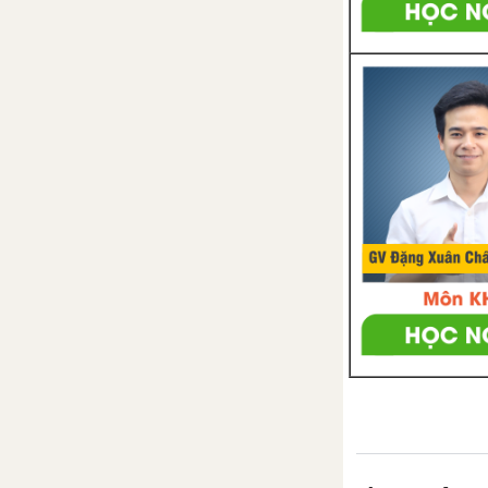
Bài 36: Metan
Bài 37: Etilen
Bài 38: Axetilen
Bài 39: Benzen
Bài 40: Dầu mỏ và khí thiên
nhiên
Bài 41: Nhiên liệu
Bài 42: Luyện tập chương 4:
Hidrocacbon - Nhiên liệu
CHƯƠNG 5: DẪN XUẤT CỦA HIDROCACBON - POLIME
Bài 44: Rượu etylic