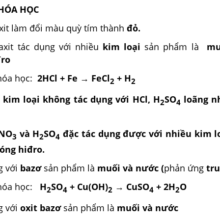
 HÓA HỌC
axit làm đổi màu quỳ tím thành
đỏ.
axit tác dụng với nhiều
kim loại
sản phẩm là
mu
đro
 hóa học:
2HCl + Fe → FeCl
+ H
2
2
kim loại không tác dụng với HCl, H
SO
loãng nh
2
4
HNO
và H
SO
đặc tác dụng được với nhiều kim l
3
2
4
óng hiđro.
g với
bazơ
sản phẩm là
muối và nước (
phản ứng
tru
 hóa học:
H
SO
+ Cu(OH)
→ CuSO
+ 2H
O
2
4
2
4
2
g với
oxit bazơ
sản phẩm là
muối và nước