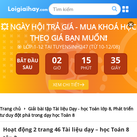
💥 NGÀY HỘI TRẢ GIÁ - MUA KHOÁ HỌC
THEO GIÁ BẠN MUỐN❗
🎯 LỚP 1-12 TẠI TUYENSINH247 (TỪ 10-12/08)
02
15
35
BẮT ĐẦU
SAU
GIỜ
PHÚT
GIÂY
XEM CHI TIẾT
Trang chủ
Giải bài tập Tài liệu Dạy - học Toán lớp 8, Phát triển
tư duy đột phá trong dạy học Toán 8
Hoạt động 2 trang 46 Tài liệu dạy – học Toán 8