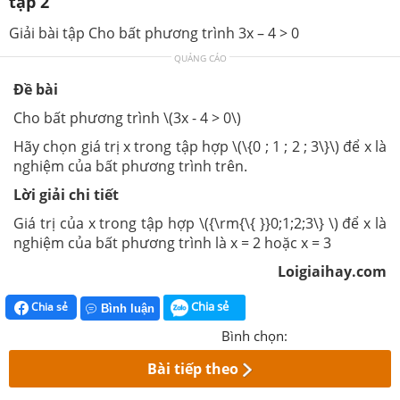
tập 2
Giải bài tập Cho bất phương trình 3x – 4 > 0
QUẢNG CÁO
Đề bài
Cho bất phương trình \(3x - 4 > 0\)
Hãy chọn giá trị x trong tập hợp \(\{0 ; 1 ; 2 ; 3\}\) để x là
nghiệm của bất phương trình trên.
Lời giải chi tiết
Giá trị của x trong tập hợp \({\rm{\{ }}0;1;2;3\} \) để x là
nghiệm của bất phương trình là x = 2 hoặc x = 3
Loigiaihay.com
Chia sẻ
Chia sẻ
Bình luận
Bình chọn:
Bài tiếp theo