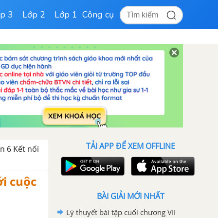
p 3
Lớp 2
Lớp 1
Công cụ
TẢI APP ĐỂ XEM OFFLINE
n 6 Kết nối
́i cuộc
BÀI GIẢI MỚI NHẤT
Lý thuyết bài tập cuối chương VII