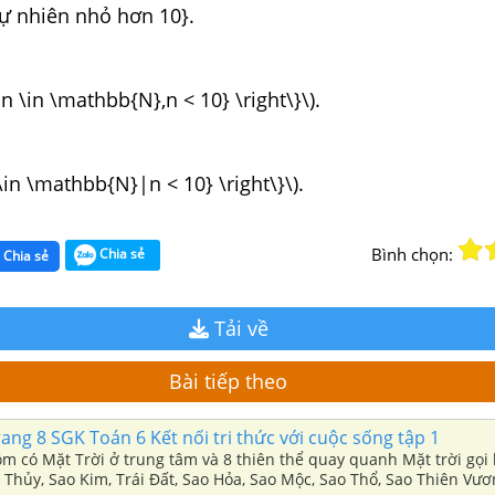
tự nhiên nhỏ hơn 10}.
n|n \in \mathbb{N},n < 10} \right\}\).
n \in \mathbb{N}|n < 10} \right\}\).
Bình chọn:
Chia sẻ
Chia sẻ
Tải về
Bài tiếp theo
rang 8 SGK Toán 6 Kết nối tri thức với cuộc sống tập 1
m có Mặt Trời ở trung tâm và 8 thiên thể quay quanh Mặt trời gọi 
o Thủy, Sao Kim, Trái Đất, Sao Hỏa, Sao Mộc, Sao Thổ, Sao Thiên Vư