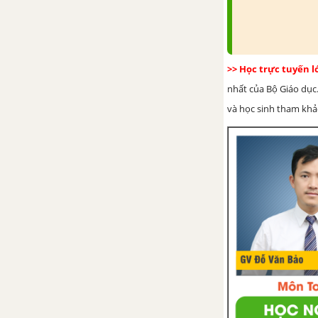
Bài tập cuối chương IV
CHƯƠNG V.TÍNH ĐỐI XỨNG
>> Học trực tuyến 
CỦA HÌNH PHẲNG TRONG TỰ
nhất của Bộ Giáo dục.
NHIÊN
và học sinh tham khảo 
Bài 21. Hình có trục đối xứng
Bài 22. Hình có tâm đối xứng
Luyện tập chung trang 108
Bài tập cuối chương V
HOẠT ĐỘNG THỰC HÀNH
TRẢI NGHIỆM KÌ 1