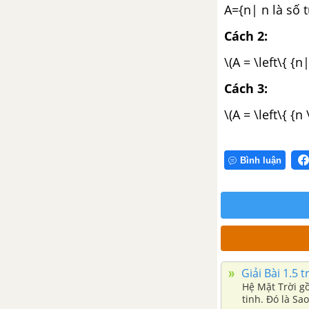
A={n| n là số 
Bài tập cuối chương II
Cách 2:
CHƯƠNG III. SỐ NGUYÊN
\(A = \left\{ {
Bài 13. Tập hợp các số nguyên
Cách 3:
\(A = \left\{ {
Bài 14. Phép cộng và phép trừ
số nguyên
Bình luận
Bài 15. Quy tắc dấu ngoặc
Luyện tập chung trang 69
Bài 16. Phép nhân số nguyên
Giải Bài 1.5 t
Bài 17. Phép chia hết. Ước và
Hệ Mặt Trời gồ
bội của một số nguyên
tinh. Đó là Sa