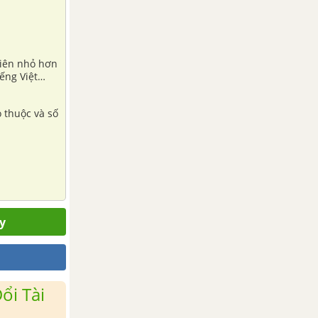
h.
nhiên nhỏ hơn
ếng Việt
o thuộc và số
y
ổi Tài