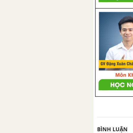
Tấm thiệp và phòng học của em
Vẽ hình đơn giản với phần mềm
GeoGebra
Sử dụng máy tính cầm tay
TOÁN 6 TẬP 2 - KẾT NỐI TRI THỨC VỚI CUỘC SỐNG
CHƯƠNG VI. PHÂN SỐ
Bài 23. Mở rộng phân số. Phân
số bằng nhau
Bài 24. So sánh phân số. Hỗn số
dương
Luyện tập chung trang 13
BÌNH LUẬN