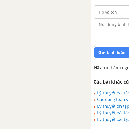
Bài 25. Phép cộng và phép trừ
phân số
Bài 26. Phép nhân và phép chia
phân số
Bài 27. Hai bài toán về phân số
Gửi bình luận
Luyện tập chung trang 25
Hãy trở thành ngư
Bài tập cuối chương VI
Các bài khác c
Lý thuyết bài tậ
CHƯƠNG VII.SỐ THẬP PHÂN
Các dạng toán v
Lý thuyết ôn tậ
Bài 28. Số thập phân
Lý thuyết bài tậ
Lý thuyết bài tậ
Bài 29. Tính toán với số thập