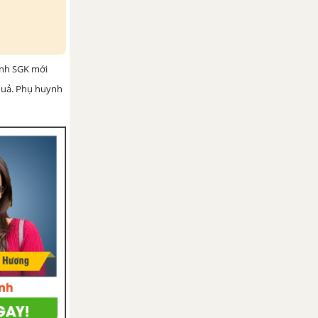
ình SGK mới
 quả. Phụ huynh