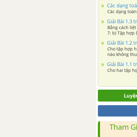
Hải vương Gọi 
Các dạng toá
Luyện tập chung trang 75
Các dạng toán
Giải Bài 1.3 t
Bài tập cuối chương III
Bằng cách liệt
7; b) Tập hợp 
CHƯƠNG IV. MỘT SỐ HÌNH
trong từ “ ĐIỆ
Giải Bài 1.2 t
PHẲNG TRONG THỰC TIỄN
Cho tập hợp hợ
nào không thu
Bài 18. Hình tam giác đều. Hình
Giải Bài 1.1 t
vuông. Hình lục giác đều
Cho hai tập hợp
Bài 19. Hình chữ nhật. Hình
thoi. Hình bình hành. Hình
Luyện
thang cân
Bài 20. Chu vi và diện tích của
một số tứ giác đã học
Tham Gi
Luyện tập chung trang 95