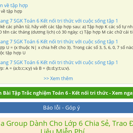
S là tập các hành tinh của Hệ Mặt Trời. Hãy viết tập S bằng hai các
n về tập hợp
 về tập hợp
rang 7 SGK Toán 6 Kết nối tri thức với cuộc sống tập 1
 kê các phần tử, hãy viết các tập hợp sau: a) Tập hợp K các số tự 
D tên các tháng (dương lịch) có 30 ngày; c) Tập hợp M các chữ cái ti
N BIÊN PHỦ”
rang 7 SGK Toán 6 Kết nối tri thức với cuộc sống tập 1
p U = {x thuộc N| x chia hết cho 3}. Trong các số 3, 5, 6, 0, 7 số nà
ộc tập hợp U
rang 7 SGK Toán 6 Kết nối tri thức với cuộc sống tập 1
: A = {a;b;c;x;y} và B = {b;d;y;t;u;v}.
>> Xem thêm
 Bài Tập Trắc nghiệm Toán 6 - Kết nối tri thức - Xem nga
Báo lỗi - Góp ý
a Group Dành Cho Lớp 6 Chia Sẻ, Trao Đ
Liệu Miễn Phí