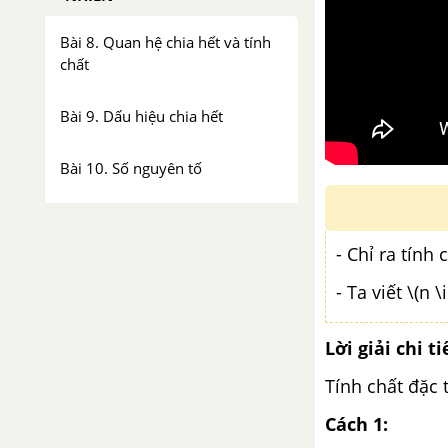
Bài 8. Quan hệ chia hết và tính
chất
Bài 9. Dấu hiệu chia hết
Bài 10. Số nguyên tố
Luyện tập chung trang 43
- Chỉ ra tính
Bài 11. Ước chung. Ước chung
- Ta viết \(n
lớn nhất
Lời giải chi ti
Bài 12. Bội chung. Bội chung
nhỏ nhất
Tính chất đặc 
Luyện tập chung trang 54
Cách 1: