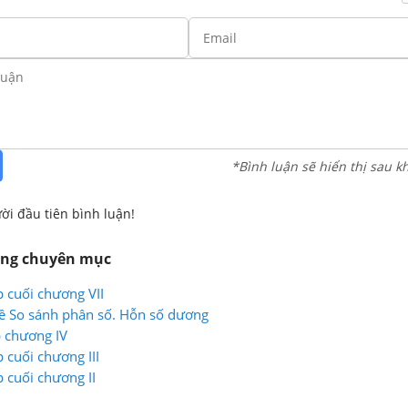
*Bình luận sẽ hiển thị sau k
ời đầu tiên bình luận!
ùng chuyên mục
p cuối chương VII
ề So sánh phân số. Hỗn số dương
p chương IV
p cuối chương III
p cuối chương II