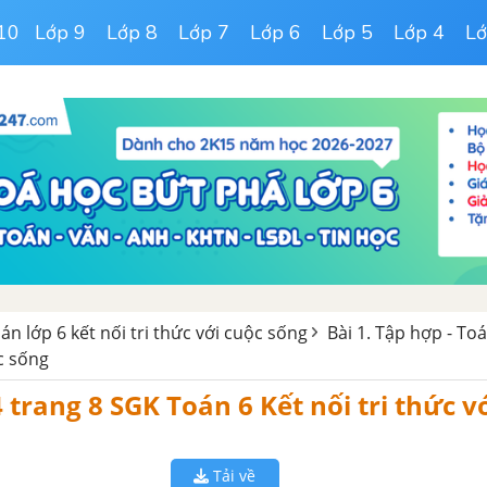
10
Lớp 9
Lớp 8
Lớp 7
Lớp 6
Lớp 5
Lớp 4
Lớ
oán lớp 6 kết nối tri thức với cuộc sống
Bài 1. Tập hợp - Toá
ộc sống
4 trang 8 SGK Toán 6 Kết nối tri thức vơ
Tải về