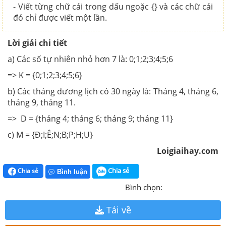
- Viết từng chữ cái trong dấu ngoặc {} và các chữ cái
đó chỉ được viết một lần.
Lời giải chi tiết
a) Các số tự nhiên nhỏ hơn 7 là: 0;1;2;3;4;5;6
=> K = {0;1;2;3;4;5;6}
b) Các tháng dương lịch có 30 ngày là: Tháng 4, tháng 6,
tháng 9, tháng 11.
=> D = {tháng 4; tháng 6; tháng 9; tháng 11}
c) M = {Đ;I;Ê;N;B;P;H;U}
Loigiaihay.com
Chia sẻ
Chia sẻ
Bình luận
Bình chọn:
Tải về