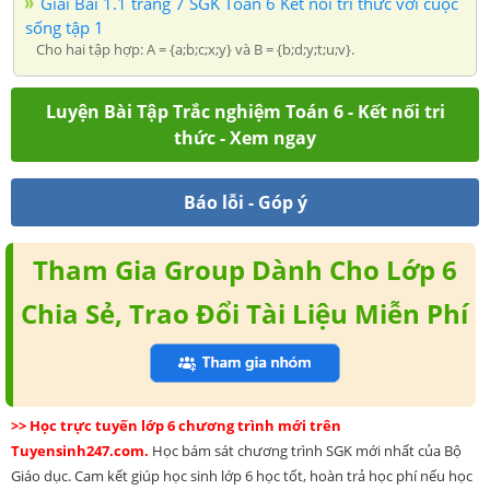
Giải Bài 1.1 trang 7 SGK Toán 6 Kết nối tri thức với cuộc
sống tập 1
Cho hai tập hợp: A = {a;b;c;x;y} và B = {b;d;y;t;u;v}.
Luyện Bài Tập Trắc nghiệm Toán 6 - Kết nối tri
thức - Xem ngay
Báo lỗi - Góp ý
Tham Gia Group Dành Cho Lớp 6
Chia Sẻ, Trao Đổi Tài Liệu Miễn Phí
>> Học trực tuyến lớp 6 chương trình mới trên
Tuyensinh247.com.
Học bám sát chương trình SGK mới nhất của Bộ
Giáo dục. Cam kết giúp học sinh lớp 6 học tốt, hoàn trả học phí nếu học