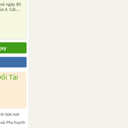
 và ngày đó
ủa 4. Các
gay
ổi Tài
ình SGK mới
 quả. Phụ huynh