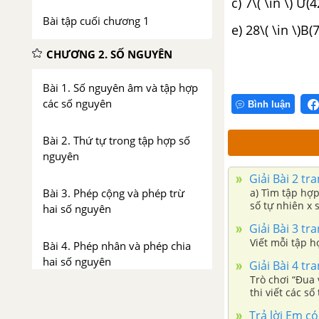
c) 7\( \i
Bài tập cuối chương 1
e) 28\( \in \
CHƯƠNG 2. SỐ NGUYÊN
Bài 1. Số nguyên âm và tập hợp
các số nguyên
Bình luận
Bài 2. Thứ tự trong tập hợp số
nguyên
Giải Bài 2 tr
Bài 3. Phép cộng và phép trừ
a) Tìm tập hợp
số tự nhiên x 
hai số nguyên
Giải Bài 3 tr
Viết mỗi tập hợ
Bài 4. Phép nhân và phép chia
hai số nguyên
Giải Bài 4 tr
Trò chơi “Đua 
thi viết các s
Bài 5. Hoạt động thực hành và
3. Sau đó đến 
trải nghiệm: Vui học cùng số
Trả lời Em c