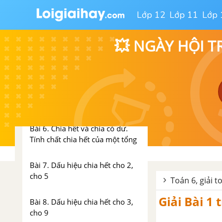
Lớp 12
Lớp 11
Lớp 
Bài 3. Các phép tính trong tập
hợp số tự nhiên
💥 NGÀY HỘI T
Bài 4. Lũy thừa với số mũ tự
nhiên
Bài 5. Thứ tự thực hiện các phép
tính
Bài 6. Chia hết và chia có dư.
Tính chất chia hết của một tổng
Bài 7. Dấu hiệu chia hết cho 2,
cho 5
Toán 6, giải t
Giải Bài 1
Bài 8. Dấu hiệu chia hết cho 3,
cho 9