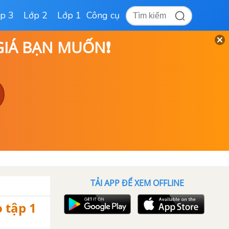
p 3
Lớp 2
Lớp 1
Công cụ
 GIÁ BẠN MUỐN❗
TẢI APP ĐỂ XEM OFFLINE
o tập 1