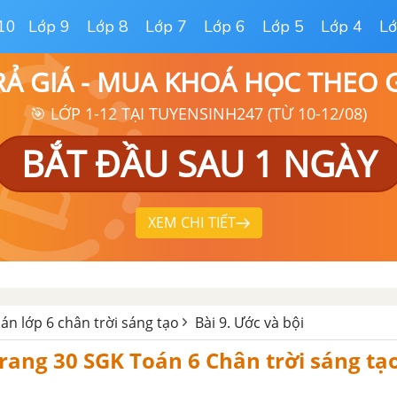
10
Lớp 9
Lớp 8
Lớp 7
Lớp 6
Lớp 5
Lớp 4
Lớ
RẢ GIÁ - MUA KHOÁ HỌC THEO
🎯 LỚP 1-12 TẠI TUYENSINH247 (TỪ 10-12/08)
BẮT ĐẦU SAU 1 NGÀY
XEM CHI TIẾT
oán lớp 6 chân trời sáng tạo
Bài 9. Ước và bội
 trang 30 SGK Toán 6 Chân trời sáng tạ