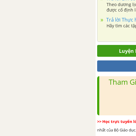
nguyên
Theo dương lị
được cố định 
năm 2044, 208
Trả lời Thực
Bài tập cuối chương 2
Hãy tìm các t
TOÁN 6 TẬP 2 - CHÂN TRỜI SÁNG TẠO
CHƯƠNG 3. HÌNH HỌC TRỰC
Luyện 
QUAN. CÁC HÌNH PHẲNG
TRONG THỰC TIỄN
Bài 1. Hình vuông – Tam giác
Tham Gi
đều – Lục giác đều
Bài 2. Hình chữ nhật - Hình thoi.
Hình bình hành - Hình thang
cân
>> Học trực tuyến 
Bài 3. Chu vi và diện tích của
nhất của Bộ Giáo dục.