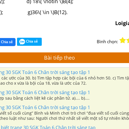
n \) Ư(42); d) 18\( \notin \)B(4);
)B(7); g)36\( \in \)B(12).
Loig
Bình chọn:
Chia sẻ
Chia sẻ
Bài tiếp theo
ang 30 SGK Toán 6 Chân trời sáng tạo tập 1
 các ước của 30. b) Tìm tập hợp các bội của 6 nhỏ hơn 50. c) Tìm t
sao cho x vừa là bội của 18, vừa là ước của 72.
ang 30 SGK Toán 6 Chân trời sáng tạo tập 1
p sau bằng cách liệt kê các phần tử. a).... b)....
ang 30 SGK Toán 6 Chân trời sáng tạo tập 1
viết số cuối cùng” Bình và Minh chơi trò chơi “đua viết số cuối cùng
ố theo luật như sau: Người chơi thứ nhất sẽ viết một số tự nhiên kh
lượt người thứ hai
ó biết trang 30 SGK Toán 6 Chân trời sáng tạo