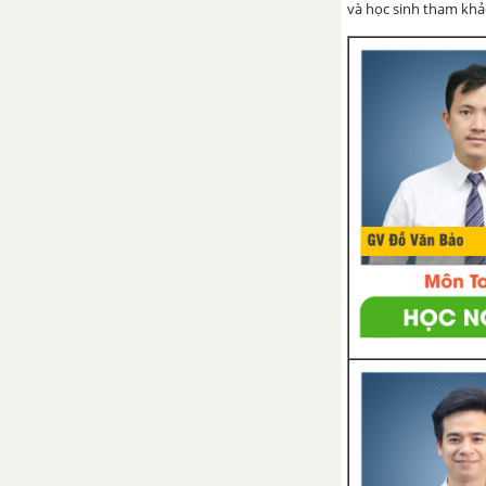
một số hình trong thực tiễn
và học sinh tham khảo 
Bài 4. Hoạt động thực hành và
trải nghiệm. Tính chu vi và diện
tích của một số hình trong thực
tiễn
Bài tập cuối chương 3
GIẢI TOÁN 6 MỘT SỐ YẾU TỐ THỐNG KÊ VÀ XÁC XUẤT TẬP 1 CHÂN TRỜI SÁNG TẠO
CHƯƠNG 4. MỘT SỐ YẾU TỐ
THỐNG KÊ
Bài 1. Thu thập và phân loại dữ
liệu
Bài 2. Biểu diễn dữ liệu trên
bảng