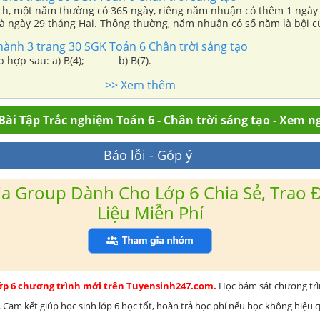
ch, một năm thường có 365 ngày, riêng năm nhuận có thêm 1 ngày
là ngày 29 tháng Hai. Thông thường, năm nhuận có số năm là bội c
6 có phải năm nhuận không?
 hành 3 trang 30 SGK Toán 6 Chân trời sáng tạo
ập hợp sau: a) B(4); b) B(7).
>> Xem thêm
Bài Tập Trắc nghiệm Toán 6 - Chân trời sáng tạo - Xem n
Báo lỗi - Góp ý
a Group Dành Cho Lớp 6 Chia Sẻ, Trao Đ
Liệu Miễn Phí
lớp 6 chương trình mới trên Tuyensinh247.com.
Học bám sát chương tr
 Cam kết giúp học sinh lớp 6 học tốt, hoàn trả học phí nếu học không hiệu