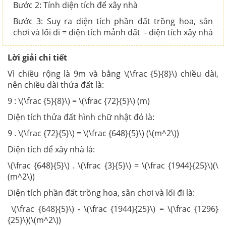
Bước 2: Tính diện tích để xây nhà
Bước 3: Suy ra diện tích phần đất trồng hoa, sân
chơi và lối đi = diện tích mảnh đất - diện tích xây nhà
Lời giải chi tiết
Vì chiều rộng là 9m và bằng \(\frac {5}{8}\) chiều dài,
nên chiều dài thửa đất là:
9 : \(\frac {5}{8}\) = \(\frac {72}{5}\) (m)
Diện tích thửa đất hình chữ nhật đó là:
9 . \(\frac {72}{5}\) = \(\frac {648}{5}\) (\(m^2\))
Diện tích để xây nhà là:
\(\frac {648}{5}\) . \(\frac {3}{5}\) = \(\frac {1944}{25}\)(\
(m^2\))
Diện tích phần đất trồng hoa, sân chơi và lối đi là:
\(\frac {648}{5}\) - \(\frac {1944}{25}\) = \(\frac {1296}
{25}\)(\(m^2\))