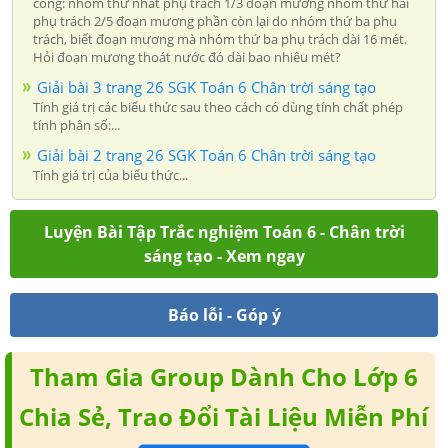
công: nhóm thứ nhất phụ trách 1/3 đoạn mương nhóm thứ hai
phụ trách 2/5 đoạn mương phần còn lại do nhóm thứ ba phụ
trách, biết đoạn mương mà nhóm thứ ba phụ trách dài 16 mét.
Hỏi đoạn mương thoát nước đó dài bao nhiêu mét?
Giải bài 3 trang 26 SGK Toán 6 Chân trời sáng tạo
Tính giá trị các biểu thức sau theo cách có dùng tính chất phép
tính phân số:...
Giải bài 2 trang 26 SGK Toán 6 Chân trời sáng tạo
Tính giá trị của biểu thức...
Luyện Bài Tập Trắc nghiệm Toán 6 - Chân trời
sáng tạo - Xem ngay
Báo lỗi - Góp ý
Tham Gia Group Dành Cho Lớp 6
Chia Sẻ, Trao Đổi Tài Liệu Miễn Phí