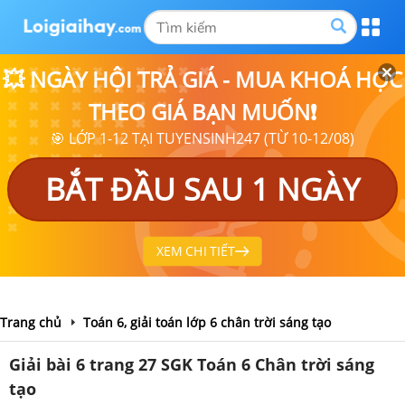
💥 NGÀY HỘI TRẢ GIÁ - MUA KHOÁ HỌC
THEO GIÁ BẠN MUỐN❗
🎯 LỚP 1-12 TẠI TUYENSINH247 (TỪ 10-12/08)
BẮT ĐẦU SAU 1 NGÀY
XEM CHI TIẾT
Trang chủ
Toán 6, giải toán lớp 6 chân trời sáng tạo
Giải bài 6 trang 27 SGK Toán 6 Chân trời sáng
tạo