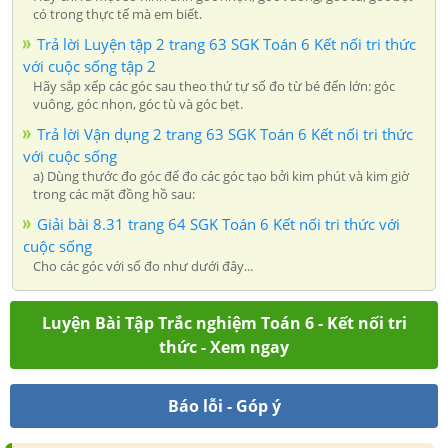
có trong thực tế mà em biết.
Trả lời Luyện tập 2 trang 63 SGK Toán 6 Kết nối tri thức
với cuộc sống tập 2
Hãy sắp xếp các góc sau theo thứ tự số đo từ bé đến lớn: góc
vuông, góc nhọn, góc tù và góc bẹt.
Trả lời Vận dụng 2 trang 63 SGK Toán 6 Kết nối tri thức
với cuộc sống
a) Dùng thước đo góc để đo các góc tạo bởi kim phút và kim giờ
trong các mặt đồng hồ sau:
Giải bài 8.31 trang 64 SGK Toán 6 Kết nối tri thức với
cuộc sống
Cho các góc với số đo như dưới đây...
Luyện Bài Tập Trắc nghiệm Toán 6 - Kết nối tri
thức - Xem ngay
Báo lỗi - Góp ý