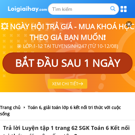
💥 NGÀY HỘI TRẢ GIÁ - MUA KHOÁ HỌC
THEO GIÁ BẠN MUỐN❗
🎯 LỚP 1-12 TẠI TUYENSINH247 (TỪ 10-12/08)
BẮT ĐẦU SAU 1 NGÀY
XEM CHI TIẾT
Trang chủ
Toán 6, giải toán lớp 6 kết nối tri thức với cuộc
sống
Trả lời Luyện tập 1 trang 62 SGK Toán 6 Kết nối