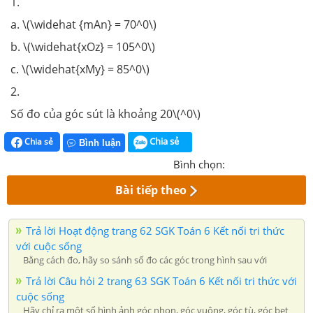
1.
a. \(\widehat {mAn} = 70^0\)
b. \(\widehat{xOz} = 105^0\)
c. \(\widehat{xMy} = 85^0\)
2.
Số đo của góc sút là khoảng 20\(^0\)
Chia sẻ
Chia sẻ
Bình luận
Bình chọn:
Bài tiếp theo
Trả lời Hoạt động trang 62 SGK Toán 6 Kết nối tri thức
với cuộc sống
Bằng cách đo, hãy so sánh số đo các góc trong hình sau với
Trả lời Câu hỏi 2 trang 63 SGK Toán 6 Kết nối tri thức với
cuộc sống
Hãy chỉ ra một số hình ảnh góc nhọn, góc vuông, góc tù, góc bẹt