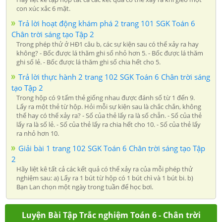
con xúc xắc 6 mặt.
Trả lời hoạt động khám phá 2 trang 101 SGK Toán 6
Chân trời sáng tạo Tập 2
Trong phép thử ở HĐ1 câu b, các sự kiện sau có thể xảy ra hay
không? - Bốc được lá thăm ghi số nhỏ hơn 5. - Bốc được lá thăm
ghi số lẻ. - Bốc được lá thăm ghi số chia hết cho 5.
Trả lời thực hành 2 trang 102 SGK Toán 6 Chân trời sáng
tạo Tập 2
Trong hộp có 9 tấm thẻ giống nhau được đánh số từ 1 đến 9.
Lấy ra một thẻ từ hộp. Hỏi mỗi sự kiện sau là chắc chắn, không
thể hay có thể xảy ra? - Số của thẻ lấy ra là số chẵn. - Số của thẻ
lấy ra là số lẻ. - Số của thẻ lấy ra chia hết cho 10. - Số của thẻ lấy
ra nhỏ hơn 10.
Giải bài 1 trang 102 SGK Toán 6 Chân trời sáng tạo Tập
2
Hãy liệt kê tất cả các kết quả có thể xảy ra của mỗi phép thử
nghiệm sau: a) Lấy ra 1 bút từ hộp có 1 bút chì và 1 bút bi. b)
Bạn Lan chọn một ngày trong tuần để học bơi.
Luyện Bài Tập Trắc nghiệm Toán 6 - Chân trời