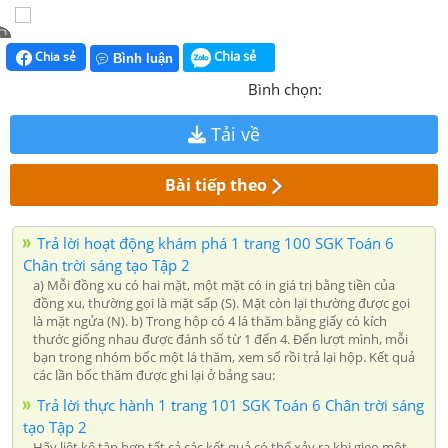
Chia sẻ
Chia sẻ
Bình luận
Bình chọn:
Tải về
Bài tiếp theo
Trả lời hoạt động khám phá 1 trang 100 SGK Toán 6
Chân trời sáng tạo Tập 2
a) Mỗi đồng xu có hai mặt, một mặt có in giá trị bằng tiền của
đồng xu, thường gọi là mặt sấp (S). Mặt còn lại thường được gọi
là mặt ngửa (N). b) Trong hộp có 4 lá thăm bằng giấy có kích
thước giống nhau được đánh số từ 1 đến 4. Đến lượt mình, mỗi
bạn trong nhóm bốc một lá thăm, xem số rồi trả lại hộp. Kết quả
các lần bốc thăm được ghi lại ở bảng sau:
Trả lời thực hành 1 trang 101 SGK Toán 6 Chân trời sáng
tạo Tập 2
Hãy liệt kê tập hợp tất cả các kết quả có thể xảy ra khi gieo một