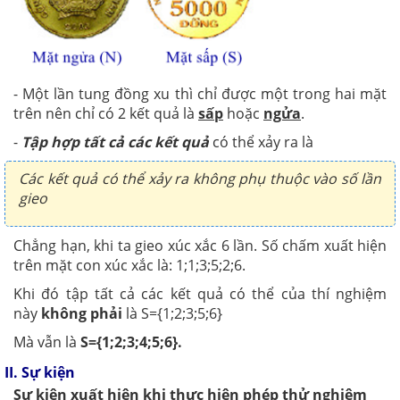
- Một lần tung đồng xu thì chỉ được một trong hai mặt
trên nên chỉ có 2 kết quả là
sấp
hoặc
ngửa
.
-
Tập hợp tất cả các kết quả
có thể xảy ra là
Các kết quả có thể xảy ra không phụ thuộc vào số lần
gieo
Chẳng hạn, khi ta gieo xúc xắc 6 lần. Số chấm xuất hiện
trên mặt con xúc xắc là: 1;1;3;5;2;6.
Khi đó tập tất cả các kết quả có thể của thí nghiệm
này
không phải
là S={1;2;3;5;6}
Mà vẫn là
S={1;2;3;4;5;6}.
II. Sự kiện
Sự kiện xuất hiện khi thực hiện phép thử nghiệm