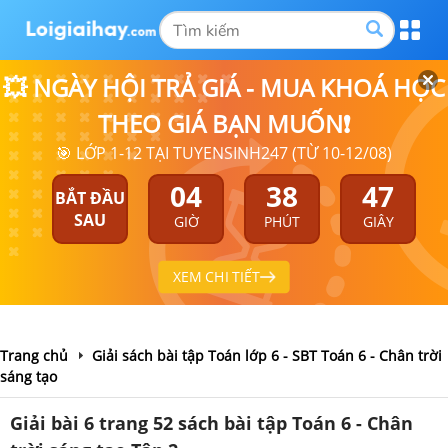
💥 NGÀY HỘI TRẢ GIÁ - MUA KHOÁ HỌC
THEO GIÁ BẠN MUỐN❗
🎯 LỚP 1-12 TẠI TUYENSINH247 (TỪ 10-12/08)
04
38
47
BẮT ĐẦU
SAU
GIỜ
PHÚT
GIÂY
XEM CHI TIẾT
Trang chủ
Giải sách bài tập Toán lớp 6 - SBT Toán 6 - Chân trời
sáng tạo
Giải bài 6 trang 52 sách bài tập Toán 6 - Chân