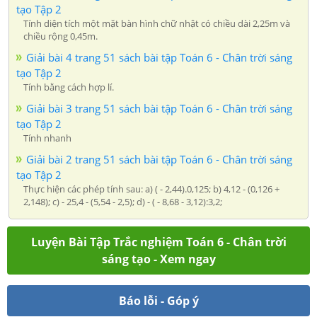
tạo Tập 2
Tính diện tích một mặt bàn hình chữ nhật có chiều dài 2,25m và
chiều rộng 0,45m.
Giải bài 4 trang 51 sách bài tập Toán 6 - Chân trời sáng
tạo Tập 2
Tính bằng cách hợp lí.
Giải bài 3 trang 51 sách bài tập Toán 6 - Chân trời sáng
tạo Tập 2
Tính nhanh
Giải bài 2 trang 51 sách bài tập Toán 6 - Chân trời sáng
tạo Tập 2
Thực hiện các phép tính sau: a) ( - 2,44).0,125; b) 4,12 - (0,126 +
2,148); c) - 25,4 - (5,54 - 2,5); d) - ( - 8,68 - 3,12):3,2;
Luyện Bài Tập Trắc nghiệm Toán 6 - Chân trời
sáng tạo - Xem ngay
Báo lỗi - Góp ý