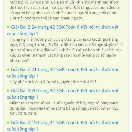
Một lớp có 30 học sinh. Cô giáo muốn chia lớp thành các nhóm
để thực hiện các dự án học tập nhỏ. Biết rằng, các nhóm đều có
số người bằng nhau và có nhiều hơn 1 người trong mỗi nhóm.
Hỏi mỗi nhóm có thể có bao nhiêu người?
Giải Bài 2.24 trang 42 SGK Toán 6 Kết nối tri thức với
cuộc sống tập 1
Trong nghi lễ thượng cờ lúc 6 giờ sáng và hạ cờ lúc 21 giờ hằng
ngày ở Quảng trường Ba Đình, đội tiêu binh có 34 người gồm 1 sĩ
quan chỉ huy đứng đầu và 33 chiến sĩ. Hỏi có bao nhiêu cách sắp
xếp 33 chiến sĩ thành các hàng sao cho mỗi hàng có số người
như nhau?
Giải Bài 2.21 trang 42 SGK Toán 6 Kết nối tri thức với
cuộc sống tập 1
Hãy phân tích A ra thừa số nguyên tố: A = 4^4.9^5
Giải Bài 2.20 trang 42 SGK Toán 6 Kết nối tri thức với
cuộc sống tập 1
Kiểm tra xem các số sau là số nguyên tố hay hợp số bằng cách
dùng dấu hiệu chia hết hoặc tra bảng số nguyên tố: 89; 97; 125;
541; 2013; 2018.
Giải Bài 2.19 trang 41 SGK Toán 6 Kết nối tri thức với
cuộc sống tập 1