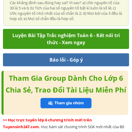
Các khẳng định sau đúng hay sai? Vì sao? a) Ước nguyên tố của
30 là 5 và 6; b) Tích của hai số nguyên tố bất kì luôn là số lẻ; c)
Ước nguyên tố nhỏ nhất của số chẵn là 2; d) Mọi bội của 3 đều là
hợp số; e) Mọi số chẵn đều là hợp số.
Luyện Bài Tập Trắc nghiệm Toán 6 - Kết nối tri
thức - Xem ngay
Báo lỗi - Góp ý
Tham Gia Group Dành Cho Lớp 6
Chia Sẻ, Trao Đổi Tài Liệu Miễn Phí
>> Học trực tuyến lớp 6 chương trình mới trên
Tuyensinh247.com.
Học bám sát chương trình SGK mới nhất của Bộ