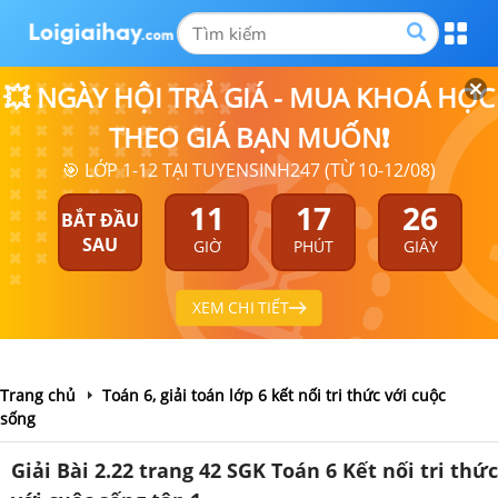
💥 NGÀY HỘI TRẢ GIÁ - MUA KHOÁ HỌC
THEO GIÁ BẠN MUỐN❗
🎯 LỚP 1-12 TẠI TUYENSINH247 (TỪ 10-12/08)
11
17
26
BẮT ĐẦU
SAU
GIỜ
PHÚT
GIÂY
XEM CHI TIẾT
Trang chủ
Toán 6, giải toán lớp 6 kết nối tri thức với cuộc
sống
Giải Bài 2.22 trang 42 SGK Toán 6 Kết nối tri thức