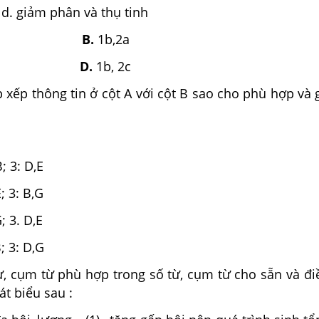
 giảm phân và thụ tinh
B.
1b,2a
D.
1b, 2c
 xếp thông tin ở cột A với cột B sao cho phù hợp và 
B; 3: D,E
E; 3: B,G
G; 3. D,E
B; 3: D,G
, cụm từ phù hợp trong số từ, cụm từ cho sẵn và đi
át biểu sau :