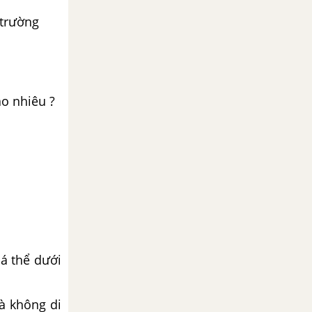
 trường
ao nhiêu ?
cá thể dưới
à không di