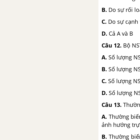
Bài 43: Ảnh hưởng của nhiệt
B.
Do sự rối l
độ và độ ẩm lên đời sống
sinh vật
C.
Do sự cạnh t
Bài 44: Ảnh hưởng lẫn nhau
D.
Cả A và B
giữa các sinh vật
Câu 12.
Bộ NST
Bài 45 - 46: Thực hành: Tìm
A.
Số lượng NS
hiểu môi trường và ảnh
hưởng của một số nhân tố
B.
Số lượng NST
sinh thái lên đời sống sinh
vật
C.
Số lượng NST
D.
Số lượng NS
TẢI 10 ĐỀ KIỂM TRA 15 PHÚT - CHƯƠNG 6
Câu 13.
Thường
TẢI 10 ĐỀ KIỂM TRA 1 TIẾT - CHƯƠNG 6
A.
Thường biến
ảnh hướng trự
CHƯƠNG II: HỆ SINH THÁI
B.
Thường biến