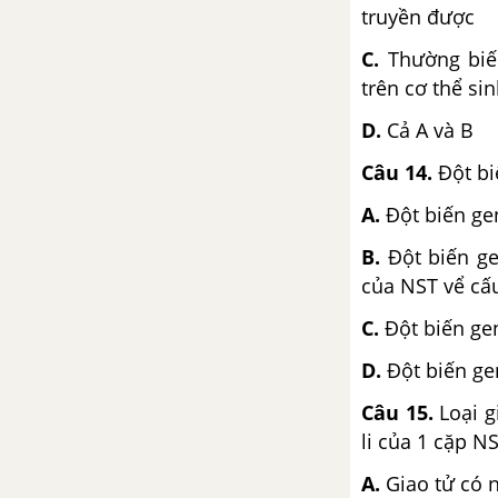
Bài 47: Quần thể sinh vật
truyền được
Bài 48: Quần thể người
C.
Thường biế
trên cơ thể sin
Bài 49: Quần xã sinh vật
D.
Cả A và B
Bài 50: Hệ sinh thái
Câu 14.
Đột bi
Bài 51 - 52: Thực hành: Hệ
A.
Đột biến gen
sinh thái
B.
Đột biến ge
TẢI 10 ĐỀ KIỂM TRA 15 PHÚT - CHƯƠNG 7
của NST vể cấu
C.
Đột biến ge
TẢI 10 ĐỀ KIỂM TRA 1 TIẾT - CHƯƠNG 7
D.
Đột biến ge
TẢI 10 ĐỀ THI GIỮA KÌ 2 SINH 9
Câu 15.
Loại 
li của 1 cặp N
CHƯƠNG III: CON NGƯỜI, DÂN SỐ VÀ MÔI TRƯỜNG
A.
Giao tử có 