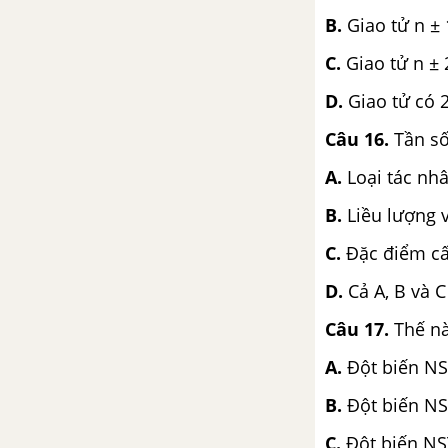
Bài 53: Tác động của con
B.
Giao tử n ±
người đối với môi trường
C.
Giao tử n ± 
Bài 54: Ô nhiễm môi trường
D.
Giao tử có 
Bài 55: Ô nhiễm môi trường
(tiếp theo)
Câu 16.
Tần số
Bài 56 - 57: Thực hành: Tìm
A.
Loại tác nhâ
hiểu tình hình môi trường ở
B.
Liều lượng 
địa phương
C.
Đặc điểm cấ
TẢI 10 ĐỀ KIỂM TRA 15 PHÚT - CHƯƠNG 8
D.
Cả A, B và C
TẢI 10 ĐỀ KIỂM TRA 1 TIẾT - CHƯƠNG 8
Câu 17.
Thế nà
A.
Đột biến NS
CHƯƠNG IV: BẢO VỆ MÔI TRƯỜNG
B.
Đột biến NS
Bài 58: Sử dụng hợp lí tài
nguyên thiên nhiên
C.
Đột biến NST