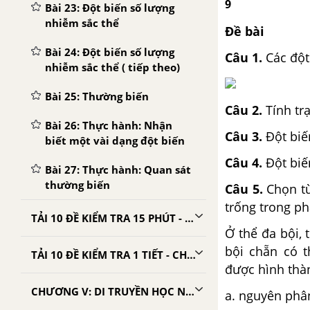
9
Bài 23: Đột biến số lượng
nhiễm sắc thể
Đề bài
Bài 24: Đột biến số lượng
Câu 1.
Các đột
nhiễm sắc thể ( tiếp theo)
Bài 25: Thường biến
Câu 2.
Tính tr
Bài 26: Thực hành: Nhận
Câu 3.
Đột biế
biết một vài dạng đột biến
Câu 4.
Đột biế
Bài 27: Thực hành: Quan sát
thường biến
Câu 5.
Chọn từ
trống trong ph
TẢI 10 ĐỀ KIỂM TRA 15 PHÚT - CHƯƠNG 4
Ở thể đa bội, 
bội chẵn có t
TẢI 10 ĐỀ KIỂM TRA 1 TIẾT - CHƯƠNG 4
được hình thàn
CHƯƠNG V: DI TRUYỀN HỌC NGƯỜI
a. nguyên p