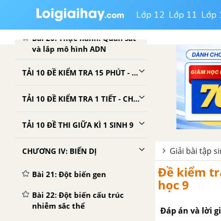
Bài 19: Mối quan hệ giữa gen
Lớp 12
Lớp 11
Lớp 
và tính trạng
Bài 20: Thực hành: Quan sát
và lắp mô hình ADN
TẢI 10 ĐỀ KIỂM TRA 15 PHÚT - CHƯƠNG 3
TẢI 10 ĐỀ KIỂM TRA 1 TIẾT - CHƯƠNG 3
TẢI 10 ĐỀ THI GIỮA KÌ 1 SINH 9
Giải bài tập s
CHƯƠNG IV: BIẾN DỊ
Đề kiểm tra
Bài 21: Đột biến gen
học 9
Bài 22: Đột biến cấu trúc
nhiễm sắc thể
Đáp án và lời gi