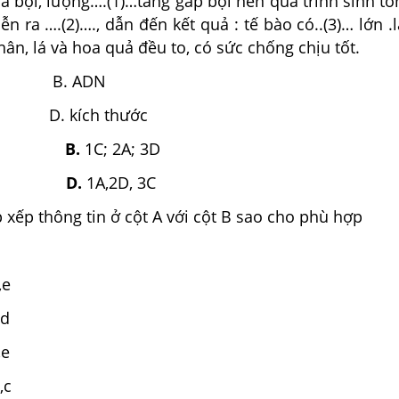
a bội, lượng….(1)…tăng gấp bội nên quá trình sinh t
ễn ra ….(2)…., dẫn đến kết quả : tế bào có..(3)… lớn 
hân, lá và hoa quả đều to, có sức chống chịu tốt.
mẽ B. ADN
 D. kích thước
B.
1C; 2A; 3D
D.
1A,2D, 3C
 xếp thông tin ở cột A với cột B sao cho phù hợp
,e
,d
,e
,c