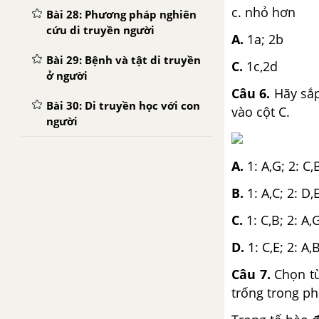
c. nhỏ hơn d.
Bài 28: Phương pháp nghiên
cứu di truyền người
A.
1a; 2b
Bài 29: Bệnh và tật di truyền
C.
1c,2d
ở người
Câu 6.
Hãy sắp
Bài 30: Di truyền học với con
vào cột C.
người
TẢI 10 ĐỀ KIỂM TRA 15 PHÚT - CHƯƠNG 5
A.
1: A,G; 2: C,
B.
1: A,C; 2: D,
TẢI 10 ĐỀ KIỂM TRA 1 TIẾT - CHƯƠNG 5
C.
1: C,B; 2: A,
TẢI 10 ĐỀ KIỂM TRA 15 PHÚT - HỌC KÌ 1
D.
1: C,E; 2: A,
TẢI 25 ĐỀ KIỂM TRA 1 TIẾT - HỌC KÌ 1
Câu 7.
Chọn từ
trống trong ph
TẢI 25 ĐỀ THI HỌC KÌ 1 SINH 9