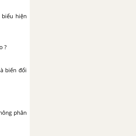
 biểu hiện
o ?
là biến đổi
không phân