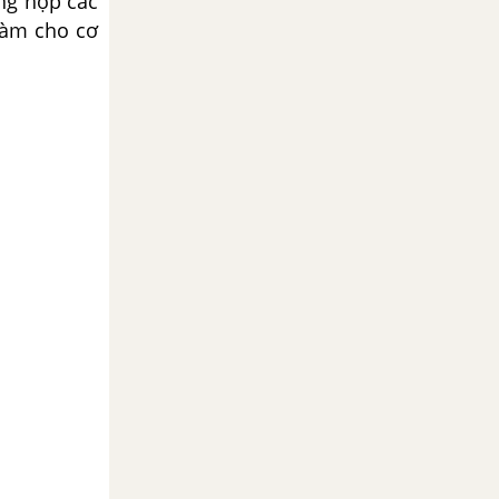
ổng hợp các
.làm cho cơ