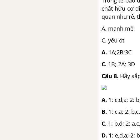
Trong tế bào đ
chất hữu cơ di
CHƯƠNG VI: ỨNG DỤNG DI TRUYỀN HỌC
quan như rễ, t
Bài 31: Công nghệ tế bào
A. mạnh 
Bài 32: Công nghệ gen
C. yếu ớt
A.
1A;2B;3C
Bài 33: Gây đột biến nhân
tạo trong chọn giống
C.
1B; 2A; 3D
Bài 34: Thoái hóa do tự thụ
Câu 8.
Hãy sắp
phấn và do giao phối gần
Bài 35: Ưu thế lai
A.
1: c,d,a; 2: b
Bài 36: Các phương pháp
B.
1: c,a; 2: b,c
chọn lọc
C.
1: b,d; 2: a,c
Bài 37: Thành tựu chọn
giống ở Việt Nam
D.
1: e,d,a; 2: b