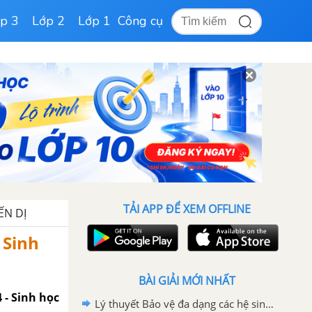
p 3
Lớp 2
Lớp 1
Công cụ
TẢI APP ĐỂ XEM OFFLINE
ẾN DỊ
 Sinh
BÀI GIẢI MỚI NHẤT
4 - Sinh học
Lý thuyết Bảo vệ đa dạng các hệ sinh thái Sinh học 9