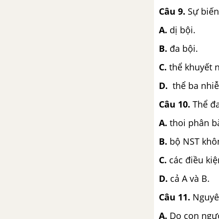
Bài 40: Ôn tập phần di
Câu 9.
Sự biến
truyền và biến dị
A.
dị bội.
Bài 38: Thực hành: Tập dượt
B.
đa bội.
thao tác giao phấn
C.
thể khuyết 
Bài 39: Thực hành: Tìm hiểu
thành tựu chọn giống vật
D.
thể ba nhi
nuôi và cây trồng
Câu 10.
Thể đa
SINH VẬT VÀ MÔI TRƯỜNG
A.
thoi phân b
B.
bộ NST khôn
CHƯƠNG I: SINH VẬT VÀ MÔI TRƯỜNG
C.
các điều kiệ
Bài 41: Môi trường và các
nhân tố sinh thái
D.
cả A và B.
Bài 42: Ảnh hưởng của ánh
Câu 11.
Nguyên
sáng lên đời sống sinh vật
A.
Do con ngườ