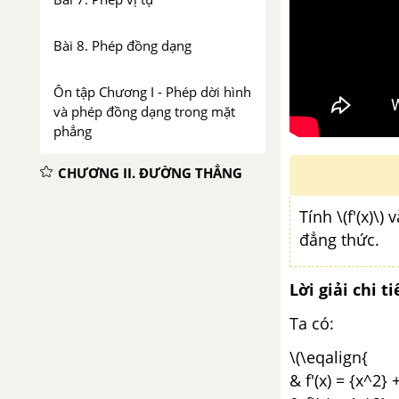
Bài 8. Phép đồng dạng
Ôn tập Chương I - Phép dời hình
và phép đồng dạng trong mặt
phẳng
CHƯƠNG II. ĐƯỜNG THẲNG
VÀ MẶT PHẲNG TRONG
KHÔNG GIAN. QUAN HỆ
Tính \(f'(x)\)
SONG SONG
đẳng thức.
Bài 1. Đại cương về đường
Lời giải chi ti
thẳng và mặt phẳng
Ta có:
Bài 2. Hai đường thẳng chéo
\(\eqalign{
nhau và hai đường thẳng song
& f'(x) = {x^2} 
song