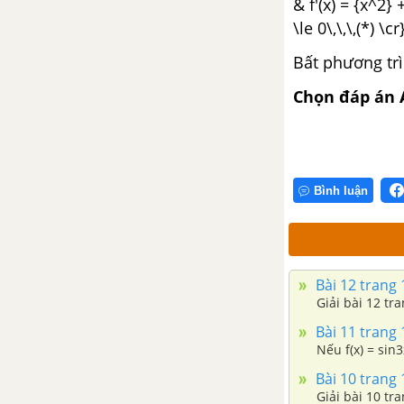
& f'(x) = {x^2} 
\le 0\,\,\,(*) \cr}
Bài 3. Đường thẳng và mặt
phẳng song song
Bất phương trì
Bài 4. Hai mặt phẳng song song
Chọn đáp án 
Bài 5. Phép chiếu song song.
Hình biểu diễn của một hình
không gian
Bình luận
Ôn tập chương II - Đường thẳng
và mặt phẳng trong không gian.
Quan hệ song song
Bài 12 trang 
Giải bài 12 tr
CHƯƠNG III. VECTƠ TRONG
KHÔNG GIAN. QUAN HỆ
Bài 11 trang 
VUÔNG GÓC TRONG KHÔNG
Nếu f(x) = sin3x
GIAN
Bài 10 trang 
Giải bài 10 tra