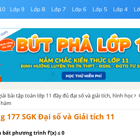
10
Lớp 9
Lớp 8
Lớp 7
Lớp 6
Lớp 5
Lớp 4
Lớ
giải bài tập toán lớp 11 đầy đủ đại số và giải tích, hình học
o hàm
g 177 SGK Đại số và Giải tích 11
bất phương trình f’(x) ≤ 0