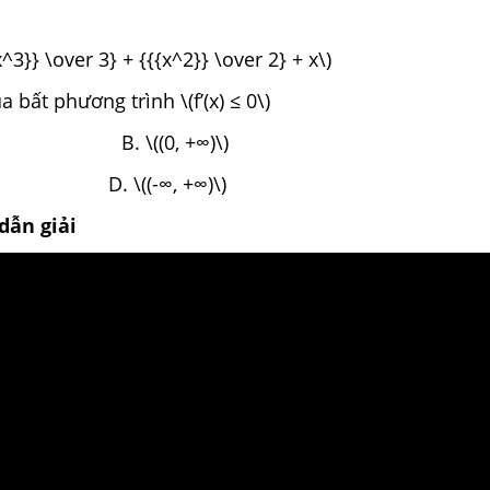
x^3}} \over 3} + {{{x^2}} \over 2} + x\)
 bất phương trình \(f’(x) ≤ 0\)
 B. \((0, +∞)\)
]\) D. \((-∞, +∞)\)
dẫn giải