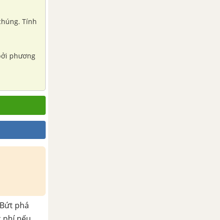
 chúng. Tính
 bởi phương
Bứt phá
c phí nếu