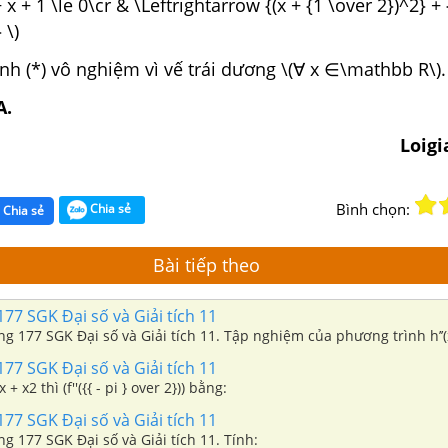
+ x + 1 \le 0\cr & \Leftrightarrow {(x + {1 \over 2})^2} +
 \)
nh (*) vô nghiệm vì vế trái dương \(∀ x ∈\mathbb R\).
A.
Loig
Bình chọn:
Chia sẻ
Chia sẻ
Bài tiếp theo
177 SGK Đại số và Giải tích 11
ang 177 SGK Đại số và Giải tích 11. Tập nghiệm của phương trình h’’(x
177 SGK Đại số và Giải tích 11
 + x2 thì (f''({{ - pi } over 2})) bằng:
177 SGK Đại số và Giải tích 11
ng 177 SGK Đại số và Giải tích 11. Tính: