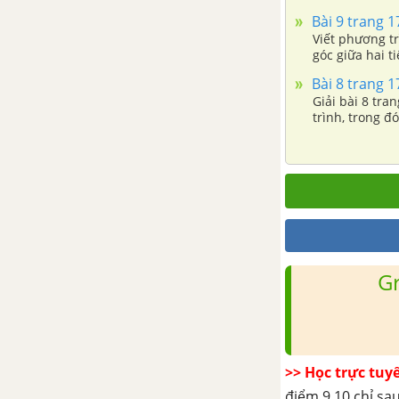
Bài 1. Vectơ trong không gian
Bài 9 trang 1
Viết phương tr
Bài 2. Hai đường thẳng vuông
góc giữa hai t
góc
Bài 8 trang 1
Giải bài 8 tra
trình, trong đ
Bài 3. Đường thẳng vuông góc
với mặt phẳng
Bài 4. Hai mặt phẳng vuông góc
Bài 5. Khoảng cách
G
Ôn tập chương III - Vectơ trong
không gian. Quan hệ vuông góc
trong không gian
ÔN TẬP CUỐI NĂM HÌNH HỌC
>> Học trực tuy
- TOÁN 11
điểm 9,10 chỉ sau