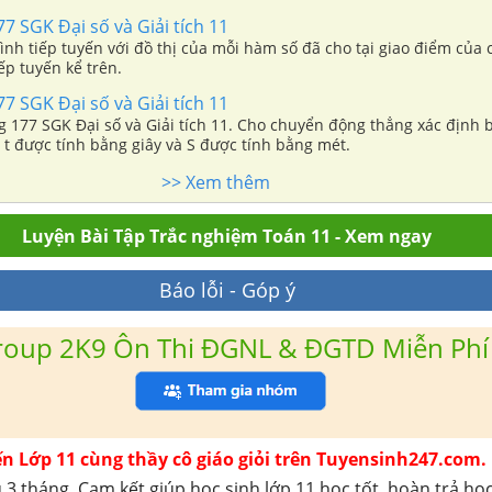
77 SGK Đại số và Giải tích 11
ình tiếp tuyến với đồ thị của mỗi hàm số đã cho tại giao điểm của
iếp tuyến kể trên.
77 SGK Đại số và Giải tích 11
ng 177 SGK Đại số và Giải tích 11. Cho chuyển động thẳng xác định
ó t được tính bằng giây và S được tính bằng mét.
>> Xem thêm
Luyện Bài Tập Trắc nghiệm Toán 11 - Xem ngay
Báo lỗi - Góp ý
roup 2K9 Ôn Thi ĐGNL & ĐGTD Miễn Phí
ến Lớp 11 cùng thầy cô giáo giỏi trên Tuyensinh247.com.
 3 tháng. Cam kết giúp học sinh lớp 11 học tốt, hoàn trả họ