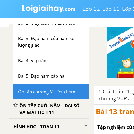
Bài 1. Định nghĩa và ý nghĩa của
đạo hàm
Lớp 12
Lớp 11
Lớp 
Bài 2. Quy tắc tính đạo hàm
Bài 3. Đạo hàm của hàm số
lượng giác
Bài 4. Vi phân
Bài 5. Đạo hàm cấp hai
Giải toán 11, 
Ôn tập chương V - Đạo hàm
chương V - Đạ
ÔN TẬP CUỐI NĂM - ĐẠI SỐ
Bài 13 tran
VÀ GIẢI TÍCH 11
HÌNH HỌC - TOÁN 11
Tập nghiệm của 