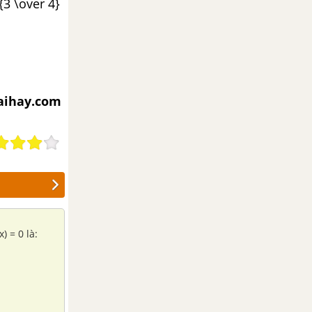
 {3 \over 4}
iaihay.com
) = 0 là: