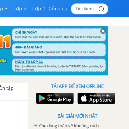
p 3
Lớp 2
Lớp 1
Công cụ
TẢI APP ĐỂ XEM OFFLINE
Ôn tập
BÀI GIẢI MỚI NHẤT
Các dạng toán về khoảng cách