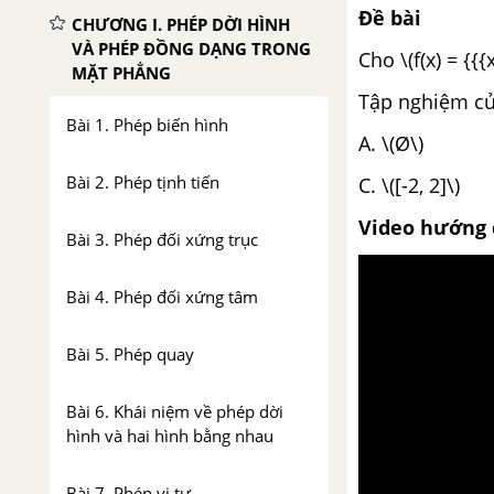
Đề bài
CHƯƠNG I. PHÉP DỜI HÌNH
VÀ PHÉP ĐỒNG DẠNG TRONG
Cho \(f(x) = {{{
MẶT PHẲNG
Tập nghiệm của
Bài 1. Phép biến hình
A. \(Ø\)
Bài 2. Phép tịnh tiến
C. \([-2, 2
Video hướng 
Bài 3. Phép đối xứng trục
Bài 4. Phép đối xứng tâm
Bài 5. Phép quay
Bài 6. Khái niệm về phép dời
hình và hai hình bằng nhau
Bài 7. Phép vị tự