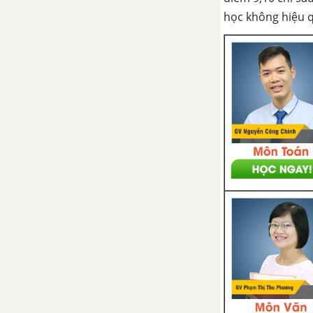
học không hiệu 
CÂU HỎI TỰ LUYỆN TOÁN 11
TẢI 50 ĐỀ KIỂM TRA 15 PHÚT TOÁN 11
TẢI 30 ĐỀ KIỂM TRA 1 TIẾT TOÁN 11
TẢI 5 ĐỀ THI GIỮA KÌ 1 TOÁN 11
TẢI 25 ĐỀ THI HỌC KÌ 1 TOÁN 11
TẢI 6 ĐỀ THI GIỮA HỌC KÌ 2 TOÁN 11
TẢI 20 ĐỀ THI HỌC KÌ 2 TOÁN 11