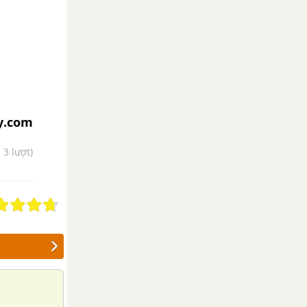
y.com
- 3 lượt)