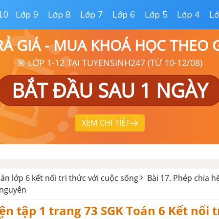
10
Lớp 9
Lớp 8
Lớp 7
Lớp 6
Lớp 5
Lớp 4
Lớ
RẢ GIÁ - MUA KHOÁ HỌC THEO
🎯 LỚP 1-12 TẠI TUYENSINH247 (TỪ 10-12/08)
BẮT ĐẦU SAU 1 NGÀY
XEM CHI TIẾT
oán lớp 6 kết nối tri thức với cuộc sống
Bài 17. Phép chia h
 nguyên
yện tập 1 trang 73 SGK Toán 6 Kết nối t