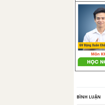
Bài 33. Điểm nằm giữa hai
điểm. Tia
Bài 34. Đoạn thẳng. Độ dài
đoạn thẳng
Bài 35. Trung điểm của đoạn
thẳng
Luyện tập chung trang 57
Bài 36. Góc
Bài 37. Số đo góc
Luyện tập chung trang 65
BÌNH LUẬN