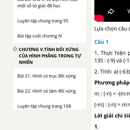
một số tứ giác đã học
Luyện tập chung trang 95
Lựa chọn câu 
Bài tập cuối chương IV
Câu 1
CHƯƠNG V.TÍNH ĐỐI XỨNG
1. Thực hiện 
CỦA HÌNH PHẲNG TRONG TỰ
135 : (-9) và (-1
NHIÊN
2. Tính: a) (-6
Bài 21. Hình có trục đối xứng
Phương pháp 
Bài 22. Hình có tâm đối xứng
m : (-n) = -(m:n
(-m) : (-n) = m:
Luyện tập chung trang 108
Lời giải chi ti
Bài tập cuối chương V
1
.