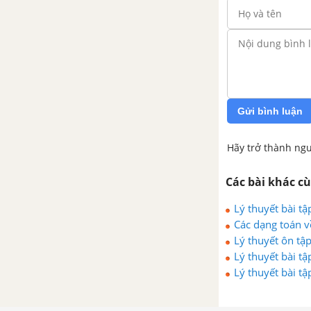
Bài tập cuối chương VIII
CHƯƠNG IX. DỮ LIỆU VÀ XÁC
SUẤT THỰC NGHIỆM
Bài 38. Dữ liệu và thu thập dữ
liệu
Gửi bình luận
Bài 39. Bảng thống kê và biểu
Hãy trở thành ngư
đồ tranh
Các bài khác c
Bài 40. Biểu đồ cột
Lý thuyết bài tậ
Các dạng toán v
Bài 41. Biểu đồ cột kép
Lý thuyết ôn tậ
Lý thuyết bài tậ
Bài 42. Kết quả có thể và sự
Lý thuyết bài tậ
kiện trong trò chơi, thí nghiệm