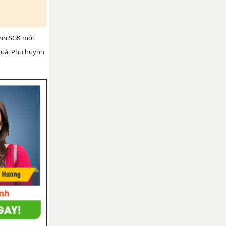
ình SGK mới
 quả. Phụ huynh