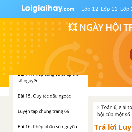
nhỏ nhất
Lớp 12
Lớp 11
Lớp 
Luyện tập chung trang 54
💥 NGÀY HỘI T
Bài tập cuối chương II
CHƯƠNG III. SỐ NGUYÊN
Bài 13. Tập hợp các số nguyên
Bài 14. Phép cộng và phép trừ
số nguyên
Bài 15. Quy tắc dấu ngoặc
Toán 6, giải t
Luyện tập chung trang 69
bội của một số
Trả lời Lu
Bài 16. Phép nhân số nguyên