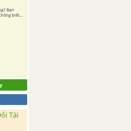
ng? Bạn
 Không biết
y
ổi Tài