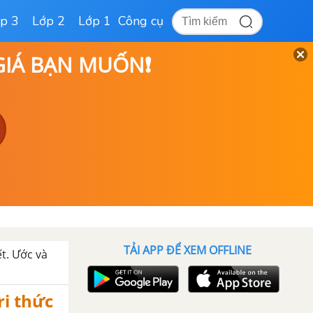
p 3
Lớp 2
Lớp 1
Công cụ
 GIÁ BẠN MUỐN❗
TẢI APP ĐỂ XEM OFFLINE
ết. Ước và
ri thức