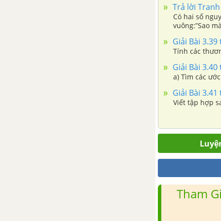
dương
Trả lời Tranh
Có hai số nguy
vuông:”Sao mà 
Luyện tập chung trang 13
tròn tìm được
Giải Bài 3.39 
Tính các thương:
Bài 25. Phép cộng và phép trừ
phân số
Giải Bài 3.40 
a) Tìm các ước
Bài 26. Phép nhân và phép chia
Giải Bài 3.41 
phân số
Viết tập hợp s
Bài 27. Hai bài toán về phân số
Luyện
Luyện tập chung trang 25
Bài tập cuối chương VI
Tham Gi
CHƯƠNG VII.SỐ THẬP PHÂN