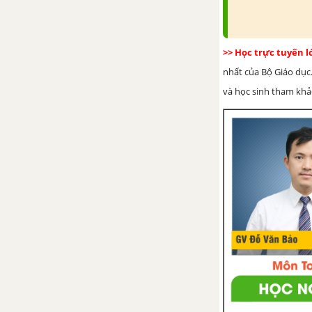
Bài 28. Số thập phân
Bài 29. Tính toán với số thập
>> Học trực tuyến 
phân
nhất của Bộ Giáo dục.
và học sinh tham khảo 
Bài 30. Làm tròn và ước lượng
Bài 31. Một số bài toán về tỉ số
và tỉ số phần trăm
Luyện tập chung trang 41
Bài tập cuối chương VII
CHƯƠNG VIII. NHỮNG HÌNH
HÌNH HỌC CƠ BẢN
Bài 32. Điểm và đường thẳng