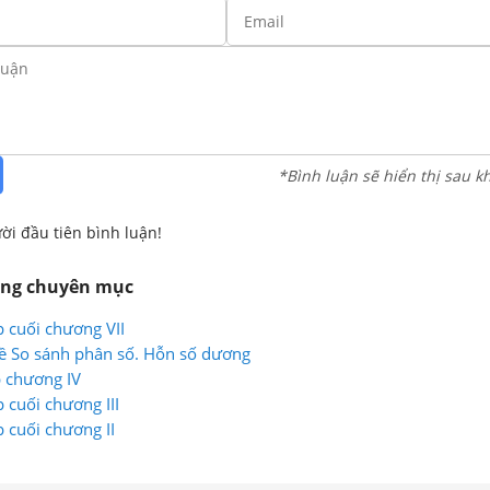
*Bình luận sẽ hiển thị sau k
ời đầu tiên bình luận!
ùng chuyên mục
p cuối chương VII
ề So sánh phân số. Hỗn số dương
p chương IV
p cuối chương III
p cuối chương II