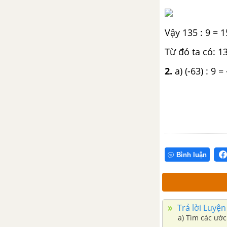
HOẠT ĐỘNG THỰC HÀNH
TRẢI NGHIỆM KÌ 1
Vậy 135 : 9 = 1
Tấm thiệp và phòng học của em
Từ đó ta có: 135
Vẽ hình đơn giản với phần mềm
2.
a) (-63) : 9 =
GeoGebra
Sử dụng máy tính cầm tay
TOÁN 6 TẬP 2 - KẾT NỐI TRI THỨC VỚI CUỘC SỐNG
Bình luận
CHƯƠNG VI. PHÂN SỐ
Bài 23. Mở rộng phân số. Phân
số bằng nhau
Trả lời Luyện
a) Tìm các ước
Bài 24. So sánh phân số. Hỗn số