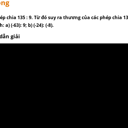
ống
ép chia 135 : 9. Từ đó suy ra thương của các phép chia 135
h: a) (-63): 9; b) (-24): (-8).
dẫn giải