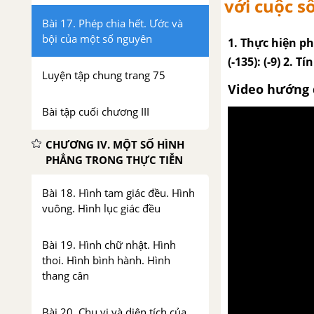
với cuộc s
Bài 17. Phép chia hết. Ước và
bội của một số nguyên
1. Thực hiện ph
(-135): (-9) 2. Tín
Luyện tập chung trang 75
Video hướng 
Bài tập cuối chương III
CHƯƠNG IV. MỘT SỐ HÌNH
PHẲNG TRONG THỰC TIỄN
Bài 18. Hình tam giác đều. Hình
vuông. Hình lục giác đều
Bài 19. Hình chữ nhật. Hình
thoi. Hình bình hành. Hình
thang cân
Bài 20. Chu vi và diện tích của