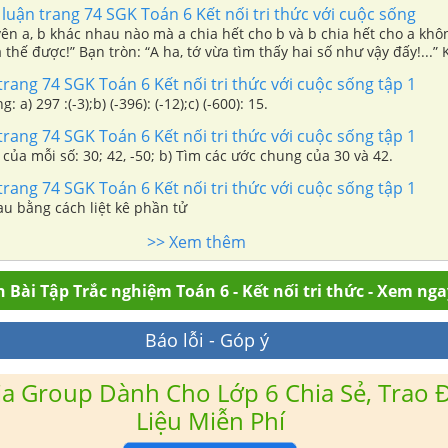
 luận trang 74 SGK Toán 6 Kết nối tri thức với cuộc sống
ên a, b khác nhau nào mà a chia hết cho b và b chia hết cho a khô
thế được!” Bạn tròn: “A ha, tớ vừa tìm thấy hai số như vậy đấy!...”
 hai số nguyên nào nhỉ?
trang 74 SGK Toán 6 Kết nối tri thức với cuộc sống tập 1
 a) 297 :(-3);b) (-396): (-12);c) (-600): 15.
trang 74 SGK Toán 6 Kết nối tri thức với cuộc sống tập 1
 của mỗi số: 30; 42, -50; b) Tìm các ước chung của 30 và 42.
trang 74 SGK Toán 6 Kết nối tri thức với cuộc sống tập 1
au bằng cách liệt kê phần tử
>> Xem thêm
 Bài Tập Trắc nghiệm Toán 6 - Kết nối tri thức - Xem nga
Báo lỗi - Góp ý
a Group Dành Cho Lớp 6 Chia Sẻ, Trao Đ
Liệu Miễn Phí