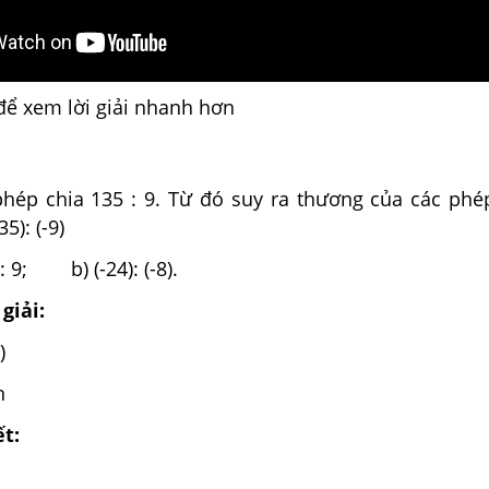
để xem lời giải nhanh hơn
phép chia 135 : 9. Từ đó suy ra thương của các phé
35): (-9)
3): 9; b) (-24): (-8).
giải:
)
n
ết: