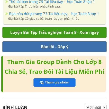
Thử tài bạn trang 73 Tài liệu dạy – học Toán 8 tập 1
Giải bài tập Thực hiện phép tính sau:
Bạn nào đúng trang 73 Tài liệu dạy – học Toán 8 tập 1
Giải bài tập Cô giáo ra bài toán rút gọn phân thức
Luyện Bài Tập Trắc nghiệm Toán 8 - Xem ngay
Báo lỗi - Góp ý
Tham Gia Group Dành Cho Lớp 8
Chia Sẻ, Trao Đổi Tài Liệu Miễn Phí
BÌNH LUẬN