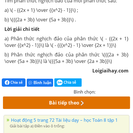
Tìm phân thức nghịch đảo của mỗi phân thức sau:
a) \( - {{2x + 1} \over {{x^2} - 1}}\) ;
b) \({{2a + 3b} \over {5a + 3b}}\) .
Lời giải chi tiết
a) Phân thức nghịch đảo của phân thức \( - {{2x + 1}
\over {{x^2} - 1}}\) là \( - {{{x^2} - 1} \over {2x + 1}}\)
b) Phân thức nghịch đảo của phân thức \({{2a + 3b}
\over {5a + 3b}}\) là \({{5a + 3b} \over {2a + 3b}}\)
Loigiaihay.com
Chia sẻ
Chia sẻ
Bình luận
Bình chọn:
Bài tiếp theo
Hoạt động 5 trang 72 Tài liệu dạy – học Toán 8 tập 1
Giải bài tập a) Điền vào ô trống: