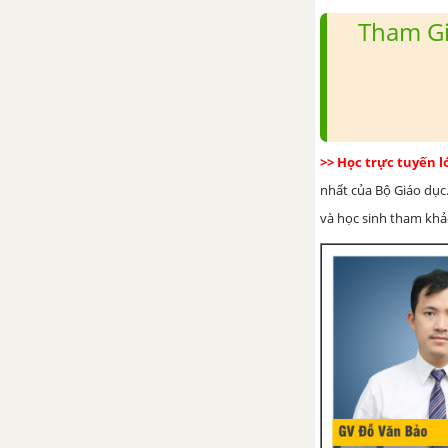
không tiếp xúc
Tham Gi
Bài 39: Biến dạng của lò xo.
Phép đo lực
Bài 40: Lực ma sát
>> Học trực tuyến 
CHỦ ĐỀ 10: NĂNG LƯỢNG VÀ CUỘC SỐNG
nhất của Bộ Giáo dục.
Bài 41: Năng lượng
và học sinh tham khảo 
Bài 42: Bảo toàn năng lượng
và sử dụng năng lương
CHỦ ĐỀ 11: TRÁI ĐẤT VÀ BẦU TRỜI
Bài 43: Chuyển động nhìn
thấy của Mặt Trời
Bài 44: Chuyển động nhìn