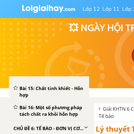
Bài 11: Một số vật liệu thông
Lớp 12
Lớp 11
Lớp 
dụng
Bài 12: Nhiên liệu và an ninh
💥 NGÀY HỘI T
năng lượng
Bài 13: Một số nguyên liệu
Bài 14: Một số lương thực,
thực phẩm
CHỦ ĐỀ 5: CHẤT TINH KHIẾT - HỖN HỢP. PHƯƠNG PHÁP TÁCH CHẤT
Bài 15: Chất tinh khiết - Hỗn
hợp
Bài 16: Một số phương pháp
Giải KHTN 6 Ch
tách chất ra khỏi hỗn hợp
Tế bào
Lý thuyết 
CHỦ ĐỀ 6: TẾ BÀO - ĐƠN VỊ CƠ SỞ CỦA SỰ SỐNG