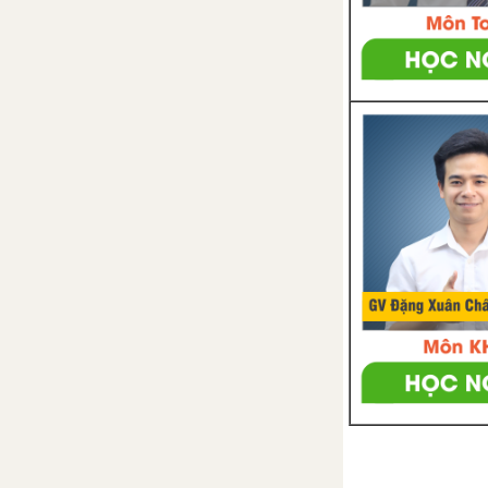
thấy của Mặt Trăng
Bài 45: Hệ Mặt Trời và Ngân
Hà