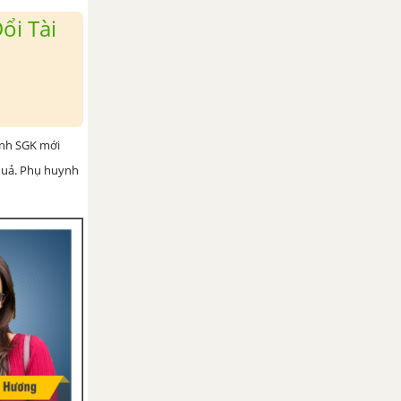
ổi Tài
ình SGK mới
 quả. Phụ huynh