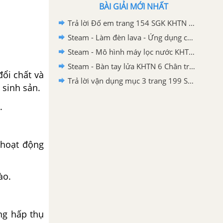
BÀI GIẢI MỚI NHẤT
Trả lời Đố em trang 154 SGK KHTN 6 Chân trời sáng tạo
Steam - Làm đèn lava - Ứng dụng của nhũ tương KHTN 6 - Chân trời sáng tạo
Steam - Mô hình máy lọc nước KHTN 6 Chân trời sáng tạo
Steam - Bàn tay lửa KHTN 6 Chân trời sáng tạo
đổi chất và
Trả lời vận dụng mục 3 trang 199 SGK KHTN 6 Chân trời sáng tạo
 sinh sản.
.
 hoạt động
ào.
ng hấp thụ