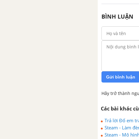
BÌNH LUẬN
Gửi bình luận
Hãy trở thành ngư
Các bài khác c
Trả lời Đố em t
Steam - Làm đèn
Steam - Mô hình