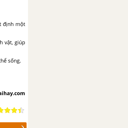
ất định một
h vật, giúp
thể sống.
iaihay.com