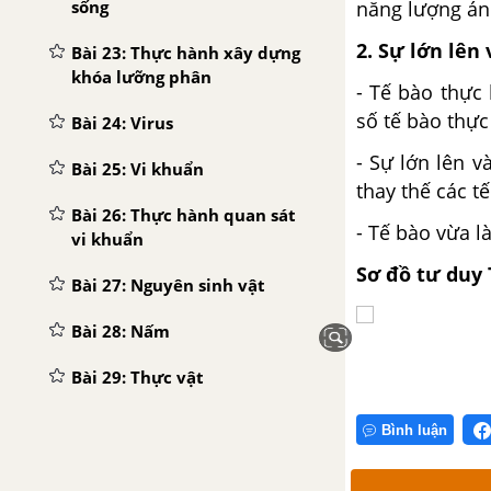
sống
năng lượng án
2. Sự lớn lên
Bài 23: Thực hành xây dựng
khóa lưỡng phân
- Tế bào thực 
số tế bào thực
Bài 24: Virus
- Sự lớn lên v
Bài 25: Vi khuẩn
thay thế các t
Bài 26: Thực hành quan sát
- Tế bào vừa l
vi khuẩn
Sơ đồ tư duy 
Bài 27: Nguyên sinh vật
Bài 28: Nấm
Bài 29: Thực vật
Bài 30: Thực hành phân loại
Bình luận
thực vật