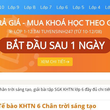
10
Lớp 9
Lớp 8
Lớp 7
Lớp 6
Lớp 5
Lớp 4
Lớ
RẢ GIÁ - MUA KHOÁ HỌC THEO
🎯 LỚP 1-12 TẠI TUYENSINH247 (TỪ 10-12/08)
BẮT ĐẦU SAU 1 NGÀY
XEM CHI TIẾT
ân trời sáng tạo, giải bài tập SGK KHTN lớp 6 đầy đủ chi tiế
Tế bào KHTN 6 Chân trời sáng tạo