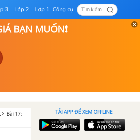
p 3
Lớp 2
Lớp 1
Công cụ
 GIÁ BẠN MUỐN❗
TẢI APP ĐỂ XEM OFFLINE
t
Bài 17: