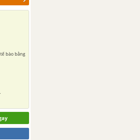
 tế bào bằng
.
gay