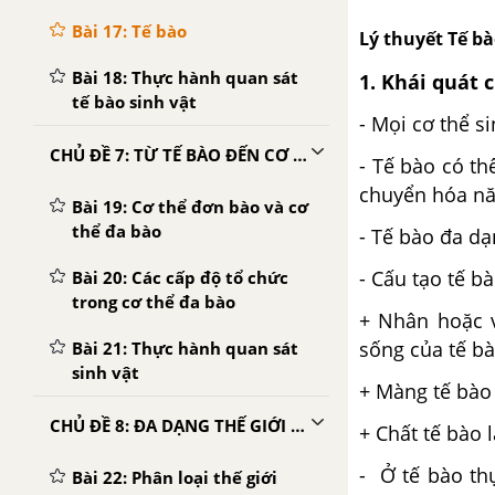
Bài 17: Tế bào
Lý thuyết Tế bà
Bài 18: Thực hành quan sát
1. Khái quát 
tế bào sinh vật
- Mọi cơ thể s
CHỦ ĐỀ 7: TỪ TẾ BÀO ĐẾN CƠ THỂ
- Tế bào có th
chuyển hóa năn
Bài 19: Cơ thể đơn bào và cơ
thể đa bào
- Tế bào đa dạ
- Cấu tạo tế b
Bài 20: Các cấp độ tổ chức
trong cơ thể đa bào
+ Nhân hoặc v
sống của tế bà
Bài 21: Thực hành quan sát
sinh vật
+ Màng tế bào 
CHỦ ĐỀ 8: ĐA DẠNG THẾ GIỚI SỐNG
+ Chất tế bào 
- Ở tế bào th
Bài 22: Phân loại thế giới