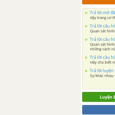
Bài 31: Động vật
Bài 32: Thực hành quan sát
Trả lời mở đ
và phân loại động vật ngoài
Vậy trong cơ t
thiên nhiên
Trả lời câu h
Quan sát hình 
Bài 33: Đa dạng sinh học
Trả lời câu h
Bài 34: Tìm hiểu sinh vật
Quan sát hình 
những cách nà
ngoài thiên nhiên
Trả lời câu h
CHỦ ĐỀ 9: LỰC
Hãy cho biết m
Trả lời luyện
Bài 35: Lực và biểu diễn lực
Sự khác nhau v
Bài 36: Tác dụng của lực
Bài 37: Lực hấp dẫn và trọng
Luyện B
lượng
Bài 38: Lực tiếp xúc và lực