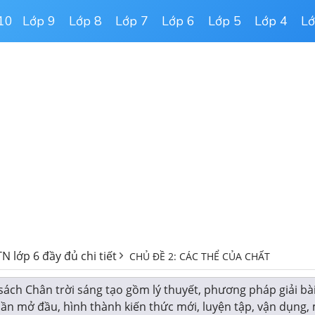
10
Lớp 9
Lớp 8
Lớp 7
Lớp 6
Lớp 5
Lớp 4
Lớ
N lớp 6 đầy đủ chi tiết
CHỦ ĐỀ 2: CÁC THỂ CỦA CHẤT
 sách Chân trời sáng tạo gồm lý thuyết, phương pháp giải bài
p phần mở đầu, hình thành kiến thức mới, luyện tập, vận dụng