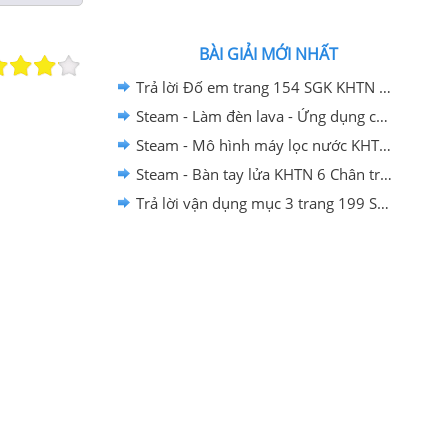
BÀI GIẢI MỚI NHẤT
Trả lời Đố em trang 154 SGK KHTN 6 Chân trời sáng tạo
Steam - Làm đèn lava - Ứng dụng của nhũ tương KHTN 6 - Chân trời sáng tạo
Steam - Mô hình máy lọc nước KHTN 6 Chân trời sáng tạo
Steam - Bàn tay lửa KHTN 6 Chân trời sáng tạo
Trả lời vận dụng mục 3 trang 199 SGK KHTN 6 Chân trời sáng tạo