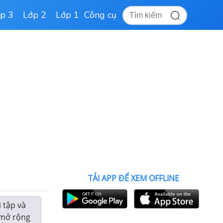
p 3
Lớp 2
Lớp 1
Công cụ
TẢI APP ĐỂ XEM OFFLINE
 tập và
, mở rộng