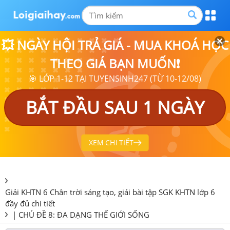
💥 NGÀY HỘI TRẢ GIÁ - MUA KHOÁ HỌC
THEO GIÁ BẠN MUỐN❗
🎯 LỚP 1-12 TẠI TUYENSINH247 (TỪ 10-12/08)
BẮT ĐẦU SAU 1 NGÀY
XEM CHI TIẾT
Giải KHTN 6 Chân trời sáng tạo, giải bài tập SGK KHTN lớp 6
đầy đủ chi tiết
|
CHỦ ĐỀ 8: ĐA DẠNG THẾ GIỚI SỐNG