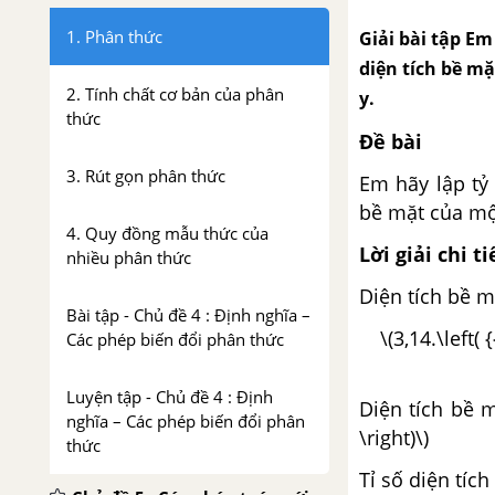
1. Phân thức
Giải bài tập Em
diện tích bề mặ
2. Tính chất cơ bản của phân
y.
thức
Đề bài
3. Rút gọn phân thức
Em hãy lập tỷ
bề mặt của một
4. Quy đồng mẫu thức của
Lời giải chi ti
nhiều phân thức
Diện tích bề m
Bài tập - Chủ đề 4 : Định nghĩa –
\(3,14.\left( 
Các phép biến đổi phân thức
Luyện tập - Chủ đề 4 : Định
Diện tích bề m
nghĩa – Các phép biến đổi phân
\right)\)
thức
Tỉ số diện tíc