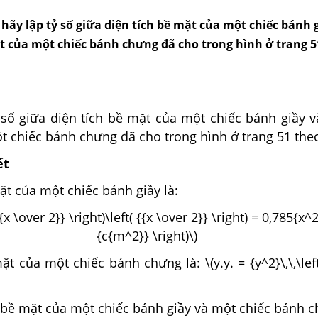
 hãy lập tỷ số giữa diện tích bề mặt của một chiếc bánh 
t của một chiếc bánh chưng đã cho trong hình ở trang 5
 số giữa diện tích bề mặt của một chiếc bánh giầy v
 chiếc bánh chưng đã cho trong hình ở trang 51 theo
ết
ặt của một chiếc bánh giầy là:
{{x \over 2}} \right)\left( {{x \over 2}} \right) = 0,785{x^2}
{c{m^2}} \right)\)
ặt của một chiếc bánh chưng là: \(y.y. = {y^2}\,\,\lef
h bề mặt của một chiếc bánh giầy và một chiếc bánh c