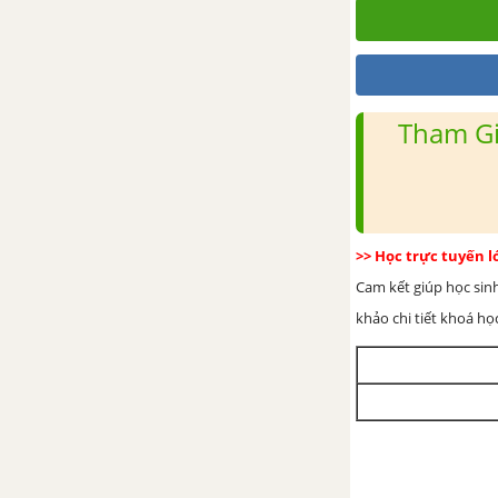
toán với phân thức
Ôn tập chương 2 - Phân thức
đại số
Tham Gi
CHƯƠNG 1. TỨ GIÁC
Chủ đề 1 : Tứ giác – Hình
thang
>> Học trực tuyến 
1. Tứ giác
Cam kết giúp học sin
2. Hình thang
khảo chi tiết khoá học
3. Hình thang cân
4. Đường trung bình của tam
giác, của hình thang