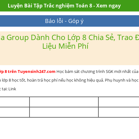
Luyện Bài Tập Trắc nghiệm Toán 8 - Xem ngay
Báo lỗi - Góp ý
a Group Dành Cho Lớp 8 Chia Sẻ, Trao Đ
Liệu Miễn Phí
lớp 8 trên Tuyensinh247.com
Học bám sát chương trình SGK mới nhất của 
h lớp 8 học tốt, hoàn trả học phí nếu học không hiệu quả. Phụ huynh và học
 tại: Link