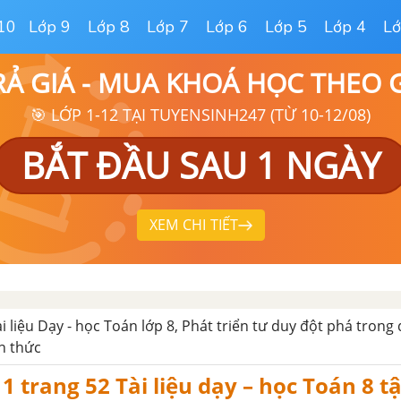
10
Lớp 9
Lớp 8
Lớp 7
Lớp 6
Lớp 5
Lớp 4
Lớ
RẢ GIÁ - MUA KHOÁ HỌC THEO
🎯 LỚP 1-12 TẠI TUYENSINH247 (TỪ 10-12/08)
BẮT ĐẦU SAU 1 NGÀY
XEM CHI TIẾT
ài liệu Dạy - học Toán lớp 8, Phát triển tư duy đột phá trong
n thức
1 trang 52 Tài liệu dạy – học Toán 8 t