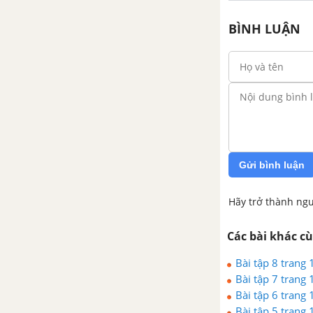
Bài tập - Chủ đề 1 : Tứ giác –
Hình thang
BÌNH LUẬN
Luyện tập - Chủ đề 1 : Tứ giác –
Hình thang
Chủ đề 2 : Hình bình hành –
Hình chữ nhật – Hình thoi –
Hình vuông
Gửi bình luận
1. Đối xứng trục
Hãy trở thành ngư
2. Hình bình hành
Các bài khác c
3. Đối xứng tâm
Bài tập 8 trang 
Bài tập 7 trang 
4. Hình chữ nhật
Bài tập 6 trang 
Bài tập 5 trang 