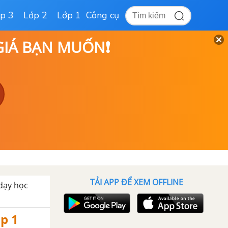
p 3
Lớp 2
Lớp 1
Công cụ
 GIÁ BẠN MUỐN❗
TẢI APP ĐỂ XEM OFFLINE
 dạy học
ập 1