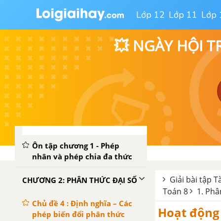
2. Chia đa thức cho đơn thức
Lớp 12
Lớp 11
Lớp 
3. Chia đa thức một biến đã sắp
💥 NGÀY HỘI T
xếp
Bài tập - Chủ đề 3: Phép chia đa
thức
Luyện tập - Chủ đề 3: Phép chia
đa thức
Ôn tập chương 1 - Phép
nhân và phép chia đa thức
Giải bài tập T
CHƯƠNG 2: PHÂN THỨC ĐẠI SỐ
Toán 8
1. Phâ
Chủ đề 4 : Định nghĩa – Các
Hoạt động 
phép biến đổi phân thức