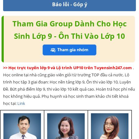
Báo lỗi - Góp ý
Tham Gia Group Dành Cho Học
Sinh Lớp 9 - Ôn Thi Vào Lớp 10
>> Học trực tuyến lớp 9 và Lộ trình UP10 trên Tuyensinh247.com
.
Học online tại nhà cũng giáo viên giỏi từ trường TOP đầu cả nước. Lộ
trình học tập 3 giai đoạn: Học nền tảng lớp 9, Ôn thi vào lớp 10, Luyện
Đề. Bứt phá điểm lớp 9, thi vào lớp 10 kết quả cao. Hoàn trả học phí nếu
học không hiệu quả. Phụ huynh và học sinh tham khảo chi tiết khoá
học tại:
Link