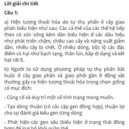
Lời giải chi tiết
Câu 1:
a) Hiện tượng thoái hóa do tự thụ phấn ở cây giao
phấn biểu hiện như sau: Các cá thể của các thế hệ tiếp
theo có sức sống kém dần biểu hiện ở các dấu hiệu
như phát triển chậm, chiều cao cây và năng suất giảm
dần, nhiều cây bị chết. Ở nhiều dòng, bộc lộ các đặc
điểm có hại như bạch tạng, thân lùn, bắp dị dạng và kết
hạt rất ít.
b) Người ta sử dụng phương pháp tự thụ phấn bắt
buộc ở cây giao phấn và giao phối gần ở động vật
thường gây ra hiện tượng thoái hóa trong chọn giống
có mục đích:
- Củng cố và duy trì một số tính trạng mong muốn.
- Tạo dòng thuần (có các cặp gen đồng hợp), thuận lợi
cho sự đánh giá kiểu gen từng dòng
- Phát hiện các gen xấu (biểu hiện ở trạng thái đồng
hợp) để loại bỏ khỏi quần thể.