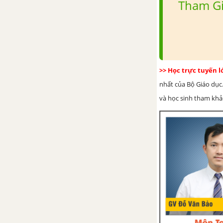
Tham Gi
Bài 37. Số đo góc
Luyện tập chung trang 65
Bài tập cuối chương VIII
>> Học trực tuyến 
CHƯƠNG IX. DỮ LIỆU VÀ XÁC
nhất của Bộ Giáo dục.
SUẤT THỰC NGHIỆM
và học sinh tham khảo 
Bài 38. Dữ liệu và thu thập dữ
liệu
Bài 39. Bảng thống kê và biểu
đồ tranh
Bài 40. Biểu đồ cột
Bài 41. Biểu đồ cột kép