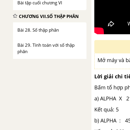
Bài tập cuối chương VI
CHƯƠNG VII.SỐ THẬP PHÂN
Bài 28. Số thập phân
Bài 29. Tính toán với số thập
phân
Mở máy và b
Bài 30. Làm tròn và ước lượng
Lời giải chi ti
Bài 31. Một số bài toán về tỉ số
Bấm tổ hợp p
và tỉ số phần trăm
a) ALPHA X 
Luyện tập chung trang 41
Kết quả: 5
Bài tập cuối chương VII
b) ALPHA : 