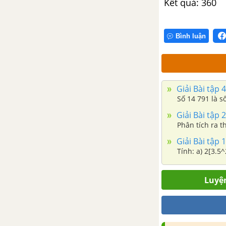
Kết quả: 360
CHƯƠNG VIII. NHỮNG HÌNH
HÌNH HỌC CƠ BẢN
Bình luận
Bài 32. Điểm và đường thẳng
Bài 33. Điểm nằm giữa hai
điểm. Tia
Giải Bài tập 4
Số 14 791 là s
Bài 34. Đoạn thẳng. Độ dài
đoạn thẳng
Giải Bài tập 
Phân tích ra t
Bài 35. Trung điểm của đoạn
Giải Bài tập 1
thẳng
Luyện tập chung trang 57
Luyện
Bài 36. Góc