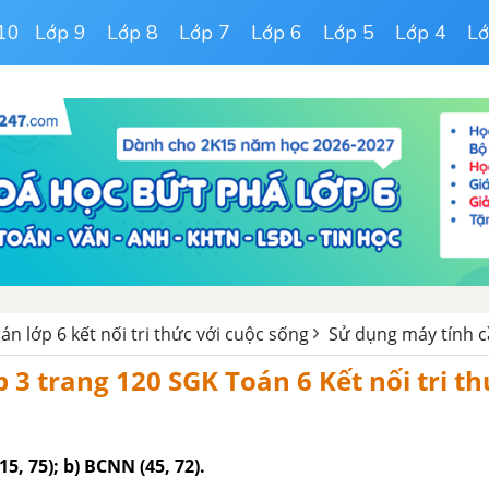
10
Lớp 9
Lớp 8
Lớp 7
Lớp 6
Lớp 5
Lớp 4
Lớ
oán lớp 6 kết nối tri thức với cuộc sống
Sử dụng máy tính c
p 3 trang 120 SGK Toán 6 Kết nối tri thư
5, 75); b) BCNN (45, 72).