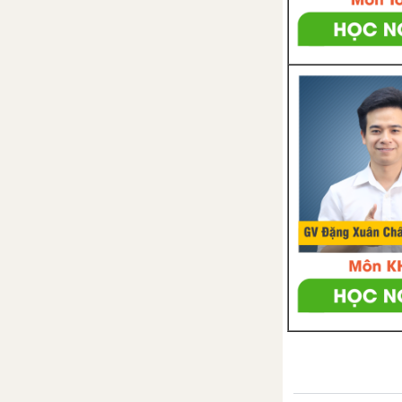
Bài 42. Kết quả có thể và sự
kiện trong trò chơi, thí nghiệm
Bài 43. Xác suất thực nghiệm
Luyện tập chung trang 97
Bài tập cuối chương IX
HOẠT ĐỘNG THỰC HÀNH
TRẢI NGHIỆM KÌ 2
Kế hoạch chi tiêu cá nhân và gia
đình
Vẽ hình đơn giản với phần mềm
Geogbra tập 2