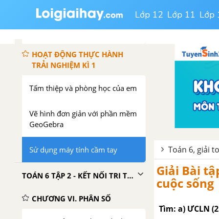
Luyện tập chung trang 108
Lớp 12
Lớp 11
Lớp 
Bài tập cuối chương V
HOẠT ĐỘNG THỰC HÀNH
TRẢI NGHIỆM KÌ 1
Tấm thiệp và phòng học của em
Vẽ hình đơn giản với phần mềm
GeoGebra
Toán 6, giải t
Sử dụng máy tính cầm tay
Giải Bài tậ
TOÁN 6 TẬP 2 - KẾT NỐI TRI THỨC VỚI CUỘC SỐNG
cuộc sống
CHƯƠNG VI. PHÂN SỐ
Tìm: a) ƯCLN (21