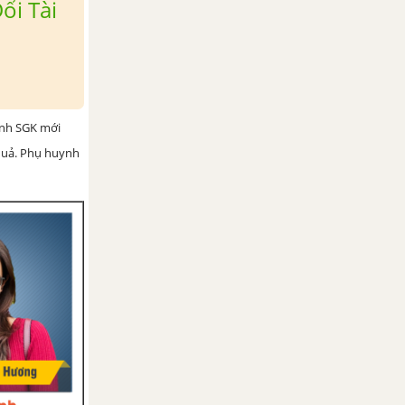
ổi Tài
ình SGK mới
 quả. Phụ huynh