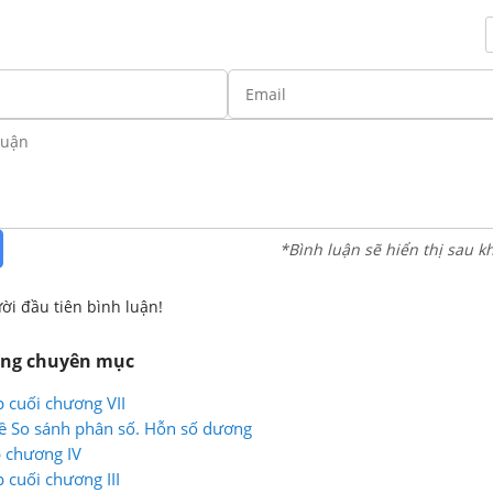
*Bình luận sẽ hiển thị sau k
ời đầu tiên bình luận!
ùng chuyên mục
p cuối chương VII
ề So sánh phân số. Hỗn số dương
p chương IV
p cuối chương III