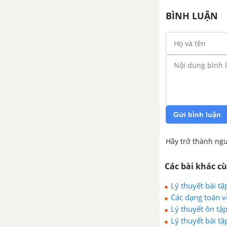
ÔN TẬP ÔN TẬP CUỐI NĂM
BÌNH LUẬN
Bài tập ôn tập cuối năm phần số
và đại số
Bài tập ôn tập cuối năm phần
hình học và đo lường
Bài tập ôn tập cuối năm phần
Gửi bình luận
một số yếu tố thống kê và xác
suất
Hãy trở thành ngư
Các bài khác c
Lý thuyết bài tậ
Các dạng toán v
Lý thuyết ôn tậ
Lý thuyết bài tậ