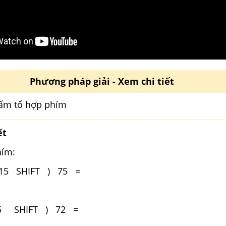
Phương pháp giải - Xem chi tiết
ấm tổ hợp phím
ết
hím:
215 SHIFT ) 75 =
45 SHIFT ) 72 =