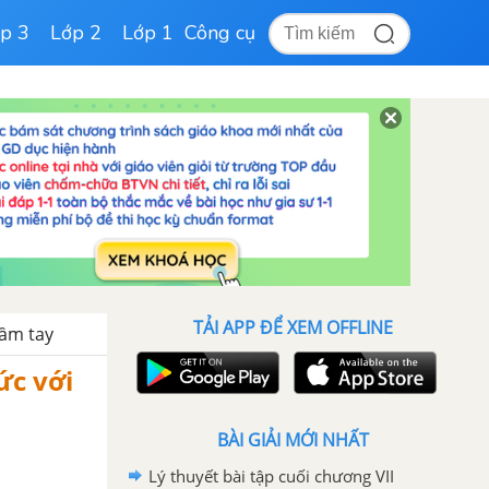
p 3
Lớp 2
Lớp 1
Công cụ
TẢI APP ĐỂ XEM OFFLINE
ầm tay
́c với
BÀI GIẢI MỚI NHẤT
Lý thuyết bài tập cuối chương VII