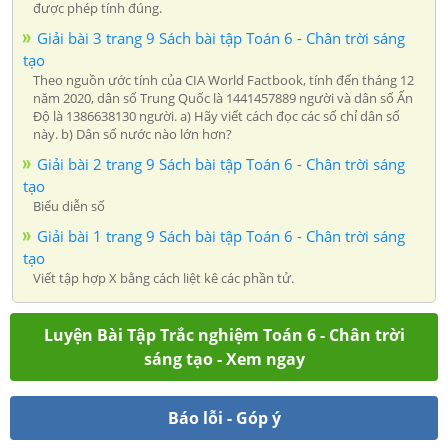
được phép tính đúng.
Giải bài 3 trang 9 Sách bài tập Toán 6 - Chân trời sáng
tạo
Theo nguồn ước tính của CIA World Factbook, tính đến tháng 12
năm 2020, dân số Trung Quốc là 1441457889 người và dân số Ấn
Độ là 1386638130 người. a) Hãy viết cách đọc các số chỉ dân số
này. b) Dân số nước nào lớn hơn?
Giải bài 2 trang 9 Sách bài tập Toán 6 - Chân trời sáng
tạo
Biểu diễn số
Giải bài 1 trang 9 Sách bài tập Toán 6 - Chân trời sáng
tạo
Viết tập hợp X bằng cách liệt kê các phần tử.
Luyện Bài Tập Trắc nghiệm Toán 6 - Chân trời
sáng tạo - Xem ngay
Báo lỗi - Góp ý