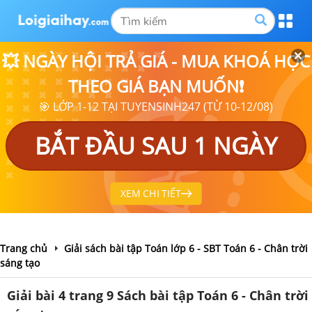
💥 NGÀY HỘI TRẢ GIÁ - MUA KHOÁ HỌC
THEO GIÁ BẠN MUỐN❗
🎯 LỚP 1-12 TẠI TUYENSINH247 (TỪ 10-12/08)
BẮT ĐẦU SAU 1 NGÀY
XEM CHI TIẾT
Trang chủ
Giải sách bài tập Toán lớp 6 - SBT Toán 6 - Chân trời
sáng tạo
Giải bài 4 trang 9 Sách bài tập Toán 6 - Chân trời