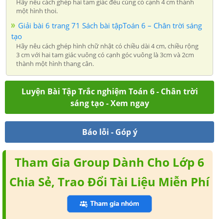
Hãy nêu cách ghép hai tam giác đều cùng có cạnh 4 cm thành
một hình thoi.
Giải bài 6 trang 71 Sách bài tậpToán 6 – Chân trời sáng
tạo
Hãy nêu cách ghép hình chữ nhật có chiều dài 4 cm, chiều rộng
3 cm với hai tam giác vuông có cạnh góc vuông là 3cm và 2cm
thành một hình thang cân.
Luyện Bài Tập Trắc nghiệm Toán 6 - Chân trời
sáng tạo - Xem ngay
Báo lỗi - Góp ý
Tham Gia Group Dành Cho Lớp 6
Chia Sẻ, Trao Đổi Tài Liệu Miễn Phí