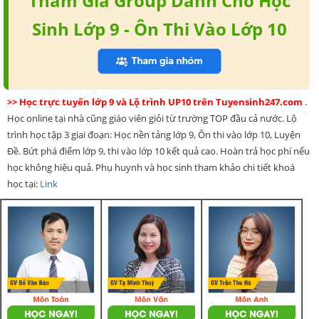
Tham Gia Group Dành Cho Học
Sinh Lớp 9 - Ôn Thi Vào Lớp 10
>> Học trực tuyến lớp 9 và Lộ trình UP10 trên Tuyensinh247.com
.
Học online tại nhà cũng giáo viên giỏi từ trường TOP đầu cả nước. Lộ
trình học tập 3 giai đoạn: Học nền tảng lớp 9, Ôn thi vào lớp 10, Luyện
Đề. Bứt phá điểm lớp 9, thi vào lớp 10 kết quả cao. Hoàn trả học phí nếu
học không hiệu quả. Phụ huynh và học sinh tham khảo chi tiết khoá
học tại:
Link