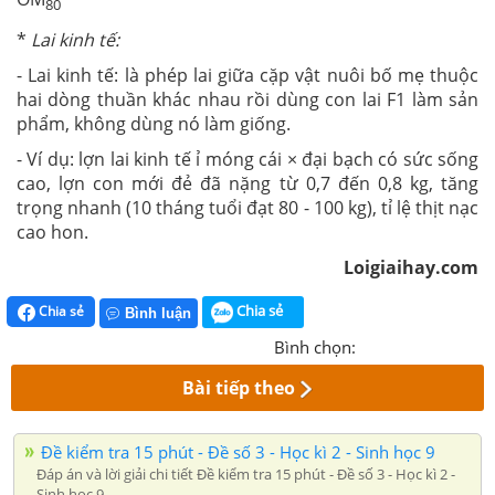
80
*
Lai kinh tế:
- Lai kinh tế: là phép lai giữa cặp vật nuôi bố mẹ thuộc
hai dòng thuần khác nhau rồi dùng con lai F1 làm sản
phẩm, không dùng nó làm giống.
- Ví dụ: lợn lai kinh tế ỉ móng cái × đại bạch có sức sống
cao, lợn con mới đẻ đã nặng từ 0,7 đến 0,8 kg, tăng
trọng nhanh (10 tháng tuổi đạt 80 - 100 kg), tỉ lệ thịt nạc
cao hon.
Loigiaihay.com
Chia sẻ
Chia sẻ
Bình luận
Bình chọn:
Bài tiếp theo
Đề kiểm tra 15 phút - Đề số 3 - Học kì 2 - Sinh học 9
Đáp án và lời giải chi tiết Đề kiểm tra 15 phút - Đề số 3 - Học kì 2 -
Sinh học 9