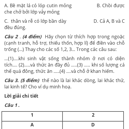
A. Bề mặt lá có lóp cutin mỏng B. Chồi được
che chở bởi lớp vảy mỏng
C. thân và rễ có lớp bần dày D. Cả A, B và C
đều đúng.
Câu 2
.
(4 điểm)
Hãy chọn từ thích hợp trong ngoặc
(cạnh tranh, hỗ trợ, thiếu thốn, hợp lí) để điền vào chỗ
trống (...) Thay cho các số 1,2, 3... Trong các câu sau:
…(1)….khi sinh vật sống thành nhóm ở nơi có diện
tích…. (2)…..và thức ăn đầy đủ …..(3) ….. khi số lượng cá
thể quá đông, thức ăn …..(4) ….và chỗ ở khan hiếm.
C
â
u 3.
(5 điểm)
thế nào là lai khác dòng, lai khác thứ,
lai kinh tế? Cho ví dụ minh hoạ.
Lời giải chi tiết
Câu
1
.
1
2
A
D