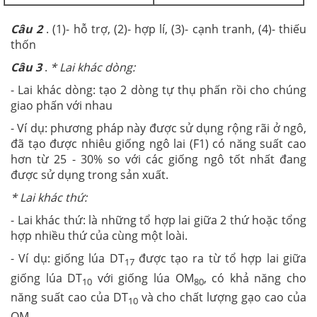
Câu 2
. (1)- hỗ trợ, (2)- hợp lí, (3)- cạnh tranh, (4)- thiếu
thốn
Câu 3
.
*
L
ai khác dòng:
- Lai khác dòng: tạo 2 dòng tự thụ phấn rồi cho chúng
giao phấn với nhau
- Ví dụ: phương pháp này được sử dụng rộng rãi ở ngô,
đã tạo được nhiêu giống ngô lai (F1) có năng suất cao
hơn từ 25 - 30% so với các giống ngô tốt nhất đang
được sử dụng trong sản xuất.
*
L
ai khác thứ:
- Lai khác thứ: là những tổ hợp lai giữa 2 thứ hoặc tổng
hợp nhiều thứ của cùng một loài.
- Ví dụ: giống lúa DT
được tạo ra từ tổ hợp lai giữa
17
giống lúa DT
với giống lúa OM
, có khả năng cho
10
80
năng suất cao của DT
và cho chất lượng gạo cao của
10
OM