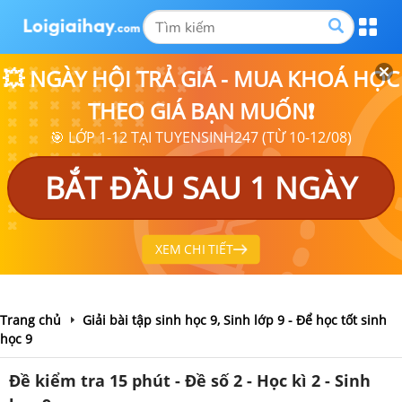
💥 NGÀY HỘI TRẢ GIÁ - MUA KHOÁ HỌC
THEO GIÁ BẠN MUỐN❗
🎯 LỚP 1-12 TẠI TUYENSINH247 (TỪ 10-12/08)
BẮT ĐẦU SAU 1 NGÀY
XEM CHI TIẾT
Trang chủ
Giải bài tập sinh học 9, Sinh lớp 9 - Để học tốt sinh
học 9
Đề kiểm tra 15 phút - Đề số 2 - Học kì 2 - Sinh