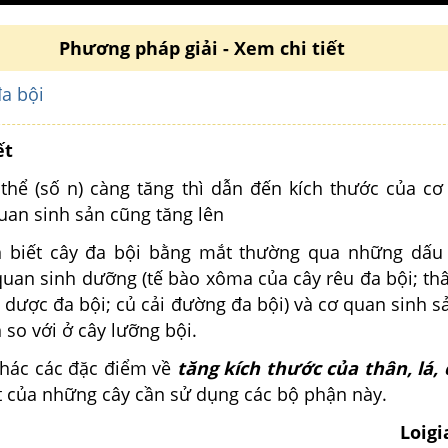
Phương pháp giải - Xem chi tiết
đa bội
ết
thể (số n) càng tăng thì dẫn đến kích thước của cơ
uan sinh sản cũng tăng lên
n biết cây đa bội bằng mắt thường qua những dấu
uan sinh dưỡng (tế bào xôma của cây rêu đa bội; thâ
 dược đa bội; củ cải đường đa bội) và cơ quan sinh s
n so với ở cây lưỡng bội.
thác các đặc điểm về
tăng kích thước của thân, lá, 
t của những cây cần sử dụng các bộ phận này.
Loig