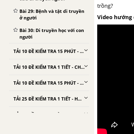
trồng?
Bài 29: Bệnh và tật di truyền
Video hướng 
ở người
Bài 30: Di truyền học với con
người
TẢI 10 ĐỀ KIỂM TRA 15 PHÚT - CHƯƠNG 5
TẢI 10 ĐỀ KIỂM TRA 1 TIẾT - CHƯƠNG 5
TẢI 10 ĐỀ KIỂM TRA 15 PHÚT - HỌC KÌ 1
TẢI 25 ĐỀ KIỂM TRA 1 TIẾT - HỌC KÌ 1
TẢI 25 ĐỀ THI HỌC KÌ 1 SINH 9
CHƯƠNG VI: ỨNG DỤNG DI TRUYỀN HỌC