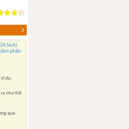
24.5a,b)
giảm phân
 ví dụ.
 ra như thế
ường qua