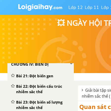
Lớp 12
Lớp 11
Lớp 
Bài 20: Thực hành: Quan sát
và lắp mô hình ADN
💥 NGÀY HỘI T
TẢI 10 ĐỀ KIỂM TRA 15 PHÚT - CHƯƠNG 3
TẢI 10 ĐỀ KIỂM TRA 1 TIẾT - CHƯƠNG 3
TẢI 10 ĐỀ THI GIỮA KÌ 1 SINH 9
CHƯƠNG IV: BIẾN DỊ
Bài 21: Đột biến gen
Bài 22: Đột biến cấu trúc
Giải bài tập s
nhiễm sắc thể
nhiễm sắc thể (
Bài 23: Đột biến số lượng
Quan sát c
nhiễm sắc thể