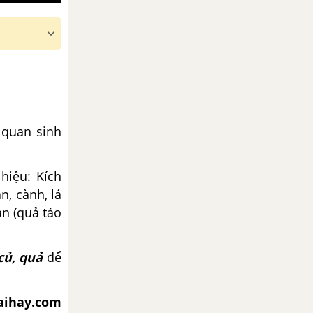
 quan sinh
 hiệu:
Kích
n, cành, lá
ản (quả táo
củ, quả
để
iaihay.com