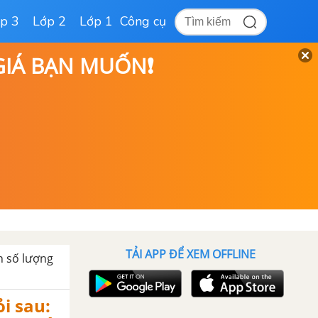
p 3
Lớp 2
Lớp 1
Công cụ
 GIÁ BẠN MUỐN❗
TẢI APP ĐỂ XEM OFFLINE
n số lượng
ỏi sau: