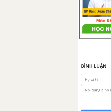
Bài 54: Ô nhiễm môi trường
Bài 55: Ô nhiễm môi trường
(tiếp theo)
Bài 56 - 57: Thực hành: Tìm
hiểu tình hình môi trường ở
địa phương
TẢI 10 ĐỀ KIỂM TRA 15 PHÚT - CHƯƠNG 8
BÌNH LUẬN
TẢI 10 ĐỀ KIỂM TRA 1 TIẾT - CHƯƠNG 8
CHƯƠNG IV: BẢO VỆ MÔI TRƯỜNG
Bài 58: Sử dụng hợp lí tài
nguyên thiên nhiên
Bài 59: Khôi phục môi