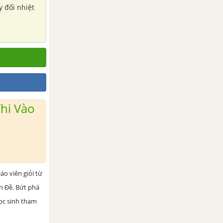
y đối nhiệt
hi Vào
iáo viên giỏi từ
ện Đề. Bứt phá
học sinh tham