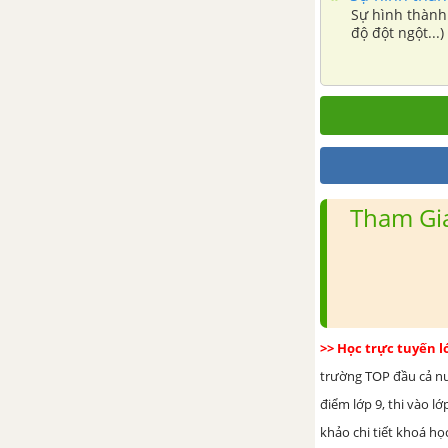
sinh vật
Sự hình thành 
độ đột ngột...)
Bài 44: Ảnh hưởng lẫn nhau
giữa các sinh vật
Bài 45 - 46: Thực hành: Tìm
hiểu môi trường và ảnh
hưởng của một số nhân tố
sinh thái lên đời sống sinh
vật
Tham Gia
TẢI 10 ĐỀ KIỂM TRA 15 PHÚT - CHƯƠNG 6
TẢI 10 ĐỀ KIỂM TRA 1 TIẾT - CHƯƠNG 6
>> Học trực tuyến 
CHƯƠNG II: HỆ SINH THÁI
trường TOP đầu cả nướ
điểm lớp 9, thi vào l
Bài 47: Quần thể sinh vật
khảo chi tiết khoá học