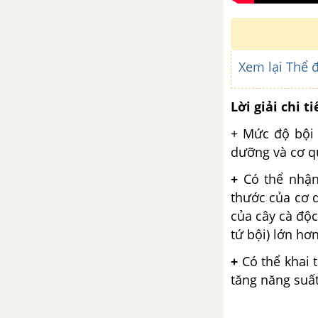
Bài 31: Công nghệ tế bào
Bài 32: Công nghệ gen
Xem lại Thể 
Bài 33: Gây đột biến nhân
tạo trong chọn giống
Lời giải chi ti
Bài 34: Thoái hóa do tự thụ
+ Mức độ bội 
phấn và do giao phối gần
dưỡng và cơ q
Bài 35: Ưu thế lai
+
Có thể nhậ
thước của cơ q
Bài 36: Các phương pháp
của cây cà độc
chọn lọc
tứ bội) lớn hơ
Bài 37: Thành tựu chọn
+
Có thể khai 
giống ở Việt Nam
tăng năng suấ
Bài 40: Ôn tập phần di
truyền và biến dị