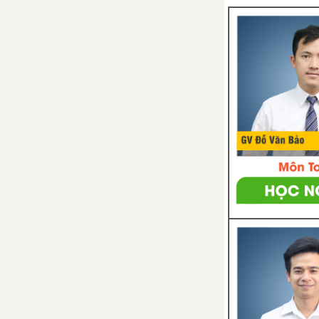
Bài 48: Quần thể người
Bài 49: Quần xã sinh vật
Bài 50: Hệ sinh thái
Bài 51 - 52: Thực hành: Hệ
sinh thái
TẢI 10 ĐỀ KIỂM TRA 15 PHÚT - CHƯƠNG 7
TẢI 10 ĐỀ KIỂM TRA 1 TIẾT - CHƯƠNG 7
TẢI 10 ĐỀ THI GIỮA KÌ 2 SINH 9
CHƯƠNG III: CON NGƯỜI, DÂN SỐ VÀ MÔI TRƯỜNG
Bài 53: Tác động của con
người đối với môi trường