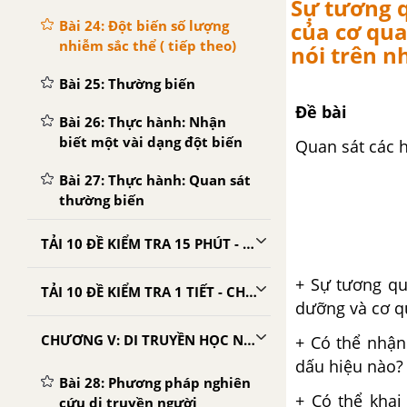
Sự tương q
Bài 24: Đột biến số lượng
của cơ qua
nhiễm sắc thể ( tiếp theo)
nói trên n
Bài 25: Thường biến
Đề bài
Bài 26: Thực hành: Nhận
biết một vài dạng đột biến
Quan sát các h
Bài 27: Thực hành: Quan sát
thường biến
TẢI 10 ĐỀ KIỂM TRA 15 PHÚT - CHƯƠNG 4
+ Sự tương qu
TẢI 10 ĐỀ KIỂM TRA 1 TIẾT - CHƯƠNG 4
dưỡng và cơ q
CHƯƠNG V: DI TRUYỀN HỌC NGƯỜI
+ Có thể nhận
dấu hiệu nào?
Bài 28: Phương pháp nghiên
+ Có thể khai
cứu di truyền người