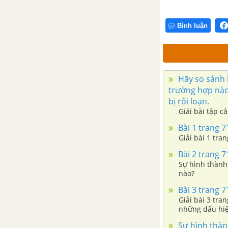
Bài 38: Thực hành: Tập dượt
Bình luận
thao tác giao phấn
Bài 39: Thực hành: Tìm hiểu
thành tựu chọn giống vật
nuôi và cây trồng
Hãy so sánh h
trường hợp nào
SINH VẬT VÀ MÔI TRƯỜNG
bị rối loạn.
Giải bài tập c
CHƯƠNG I: SINH VẬT VÀ MÔI TRƯỜNG
Bài 1 trang 7
Giải bài 1 tra
Bài 41: Môi trường và các
Bài 2 trang 7
nhân tố sinh thái
Sự hình thành
nào?
Bài 42: Ảnh hưởng của ánh
Bài 3 trang 7
sáng lên đời sống sinh vật
Giải bài 3 tra
những dấu hiệ
Bài 43: Ảnh hưởng của nhiệt
độ và độ ẩm lên đời sống
Sự hình thàn