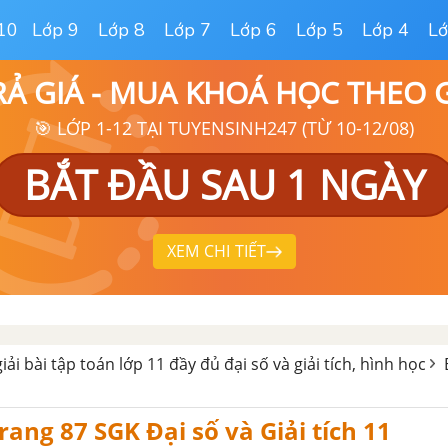
10
Lớp 9
Lớp 8
Lớp 7
Lớp 6
Lớp 5
Lớp 4
Lớ
RẢ GIÁ - MUA KHOÁ HỌC THEO
🎯 LỚP 1-12 TẠI TUYENSINH247 (TỪ 10-12/08)
BẮT ĐẦU SAU 1 NGÀY
XEM CHI TIẾT
giải bài tập toán lớp 11 đầy đủ đại số và giải tích, hình học
rang 87 SGK Đại số và Giải tích 11