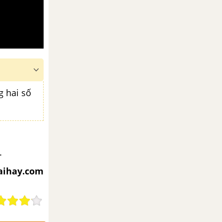
g hai số
.
iaihay.com