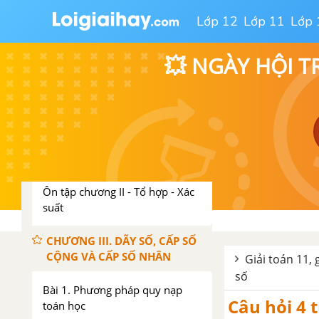
Lớp 12
Lớp 11
Lớp 
Bài 2. Hoán vị - Chỉnh hợp - Tổ
hợp
💥 NGÀY HỘI T
Bài 3. Nhị thức Niu - Tơn
Bài 4. Phép thử và biến cố
Bài 5. Xác suất của biến cố
Ôn tập chương II - Tổ hợp - Xác
suất
CHƯƠNG III. DÃY SỐ, CẤP SỐ
CỘNG VÀ CẤP SỐ NHÂN
Giải toán 11, 
số
Bài 1. Phương pháp quy nạp
Câu hỏi 4 t
toán học