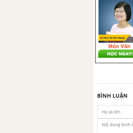
Bài 2. Hai đường thẳng chéo
nhau và hai đường thẳng song
song
Bài 3. Đường thẳng và mặt
phẳng song song
Bài 4. Hai mặt phẳng song song
Bài 5. Phép chiếu song song.
Hình biểu diễn của một hình
không gian
BÌNH LUẬN
Ôn tập chương II - Đường thẳng
và mặt phẳng trong không gian.
Quan hệ song song
CHƯƠNG III. VECTƠ TRONG