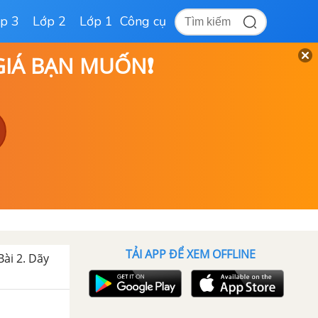
p 3
Lớp 2
Lớp 1
Công cụ
 GIÁ BẠN MUỐN❗
TẢI APP ĐỂ XEM OFFLINE
Bài 2. Dãy