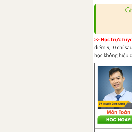
G
Bài 6. Khái niệm về phép dời
hình và hai hình bằng nhau
Bài 7. Phép vị tự
>> Học trực tuy
Bài 8. Phép đồng dạng
điểm 9,10 chỉ sau
học không hiệu 
Ôn tập Chương I - Phép dời hình
và phép đồng dạng trong mặt
phẳng
CHƯƠNG II. ĐƯỜNG THẲNG
VÀ MẶT PHẲNG TRONG
KHÔNG GIAN. QUAN HỆ
SONG SONG
Bài 1. Đại cương về đường
thẳng và mặt phẳng