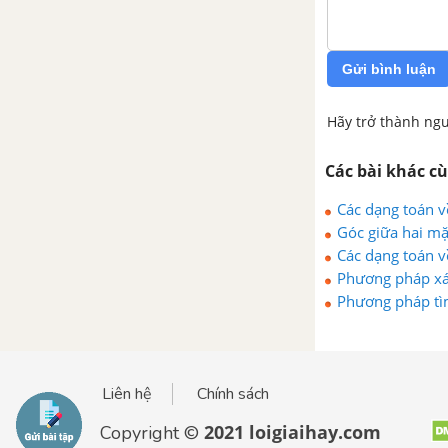
KHÔNG GIAN. QUAN HỆ
VUÔNG GÓC TRONG KHÔNG
GIAN
Gửi bình luận
Bài 1. Vectơ trong không gian
Hãy trở thành ngư
Bài 2. Hai đường thẳng vuông
Các bài khác c
góc
Các dạng toán v
Góc giữa hai m
Bài 3. Đường thẳng vuông góc
Các dạng toán 
với mặt phẳng
Phương pháp xác
Phương pháp tì
Bài 4. Hai mặt phẳng vuông góc
Bài 5. Khoảng cách
Liên hệ
Chính sách
Ôn tập chương III - Vectơ trong
2021 loigiaihay.com
Copyright ©
không gian. Quan hệ vuông góc