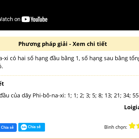
Phương pháp giải - Xem chi tiết
a-xi có hai số hạng đầu bằng 1, số hạng sau bằng tổn
ó.
ết
u của dãy Phi-bô-na-xi: 1; 1; 2; 3; 5; 8; 13; 21; 34; 55
Loig
Bình chọn:
Chia sẻ
Chia sẻ