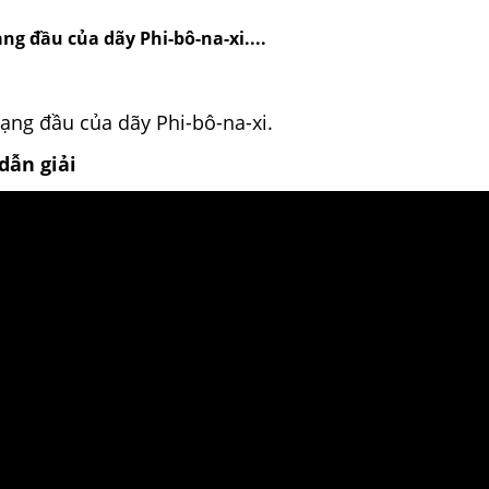
ng đầu của dãy Phi-bô-na-xi....
ạng đầu của dãy Phi-bô-na-xi.
dẫn giải