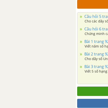
ÔN TẬP CUỐI NĂM - ĐẠI SỐ
VÀ GIẢI TÍCH 11
Câu hỏi 5 tra
HÌNH HỌC - TOÁN 11
Cho các dãy số
Câu hỏi 6 tra
CHƯƠNG I. PHÉP DỜI HÌNH
Chứng minh cá
VÀ PHÉP ĐỒNG DẠNG TRONG
Bài 1 trang 9
MẶT PHẲNG
Viết năm số h
Bài 1. Phép biến hình
Bài 2 trang 9
Cho dãy số Un 
Bài 2. Phép tịnh tiến
Bài 3 trang 9
Viết 5 số hạng
Bài 3. Phép đối xứng trục
Bài 4. Phép đối xứng tâm
Bài 5. Phép quay