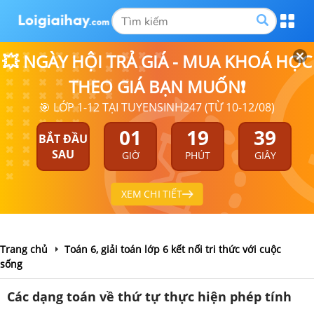
💥 NGÀY HỘI TRẢ GIÁ - MUA KHOÁ HỌC
THEO GIÁ BẠN MUỐN❗
🎯 LỚP 1-12 TẠI TUYENSINH247 (TỪ 10-12/08)
01
19
38
BẮT ĐẦU
SAU
GIỜ
PHÚT
GIÂY
XEM CHI TIẾT
Trang chủ
Toán 6, giải toán lớp 6 kết nối tri thức với cuộc
sống
Các dạng toán về thứ tự thực hiện phép tính