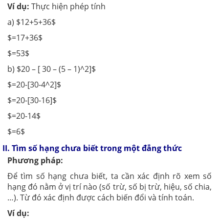
Ví dụ:
Thực hiện phép tính
a) $12+5+36$
$=17+36$
$=53$
b) $20 – [ 30 – (5 – 1)^2]$
$=20-[30-4^2]$
$=20-[30-16]$
$=20-14$
$=6$
II. Tìm số hạng chưa biết trong một đẳng thức
Phương pháp:
Để tìm số hạng chưa biết, ta cần xác định rõ xem số
hạng đó nằm ở vị trí nào (số trừ, số bị trừ, hiệu, số chia,
…). Từ đó xác định được cách biến đổi và tính toán.
Ví dụ: