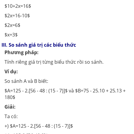
$10+2x=16$
$2x=16-10$
$2x=6$
$x=3$
III. So sánh giá trị các biểu thức
Phương pháp:
Tính riêng giá trị từng biểu thức rồi so sánh.
Ví dụ:
So sánh A và B biết:
$A=125 - 2.[56 - 48 : (15 - 7)]$ và $B=75 - 25.10 + 25.13 +
180$
Giải:
Ta có:
+) $A=125 - 2.[56 - 48 : (15 - 7)]$