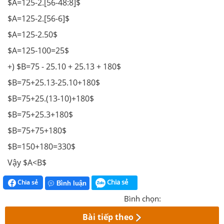
$A=125-2.[56-48:8]$
$A=125-2.[56-6]$
$A=125-2.50$
$A=125-100=25$
+) $B=75 - 25.10 + 25.13 + 180$
$B=75+25.13-25.10+180$
$B=75+25.(13-10)+180$
$B=75+25.3+180$
$B=75+75+180$
$B=150+180=330$
Vậy $A<B$
Chia sẻ
Chia sẻ
Bình luận
Bình chọn:
Bài tiếp theo