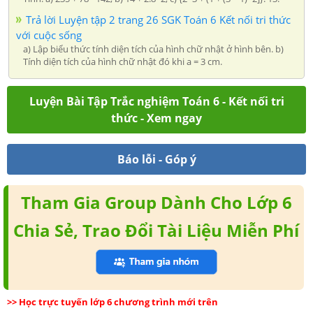
Trả lời Luyện tập 2 trang 26 SGK Toán 6 Kết nối tri thức
với cuộc sống
a) Lập biểu thức tính diện tích của hình chữ nhật ở hình bên. b)
Tính diện tích của hình chữ nhật đó khi a = 3 cm.
Luyện Bài Tập Trắc nghiệm Toán 6 - Kết nối tri
thức - Xem ngay
Báo lỗi - Góp ý
Tham Gia Group Dành Cho Lớp 6
Chia Sẻ, Trao Đổi Tài Liệu Miễn Phí
>> Học trực tuyến lớp 6 chương trình mới trên