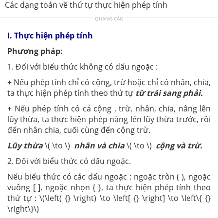
Các dạng toán về thứ tự thực hiện phép tính
QUẢNG CÁO
I. Thực hiện phép tính
Phương pháp:
1. Đối với biểu thức không có dấu ngoặc :
+ Nếu phép tính chỉ có cộng, trừ hoặc chỉ có nhân, chia,
ta thực hiện phép tính theo thứ tự
từ trái sang phải.
+ Nếu phép tính có cả cộng , trừ, nhân, chia, nâng lên
lũy thừa, ta thực hiện phép nâng lên lũy thừa trước, rồi
đến nhân chia, cuối cùng đến cộng trừ.
Lũy thừa
\( \to \)
nhân và chia
\( \to \)
cộng và trừ.
2. Đối với biểu thức có dấu ngoặc.
Nếu biểu thức có các dấu ngoặc : ngoặc tròn ( ), ngoặc
vuông [ ], ngoặc nhọn { }, ta thực hiện phép tính theo
thứ tự : \(\left( {} \right) \to \left[ {} \right] \to \left\{ {}
\right\}\)