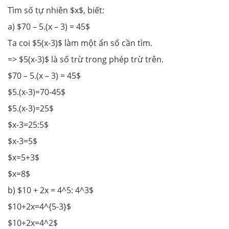
Tìm số tự nhiên $x$, biết:
a) $70 – 5.(x – 3) = 45$
Ta coi $5(x-3)$ làm một ẩn số cần tìm.
=> $5(x-3)$ là số trừ trong phép trừ trên.
$70 – 5.(x – 3) = 45$
$5.(x-3)=70-45$
$5.(x-3)=25$
$x-3=25:5$
$x-3=5$
$x=5+3$
$x=8$
b) $10 + 2x = 4^5: 4^3$
$10+2x=4^{5-3}$
$10+2x=4^2$