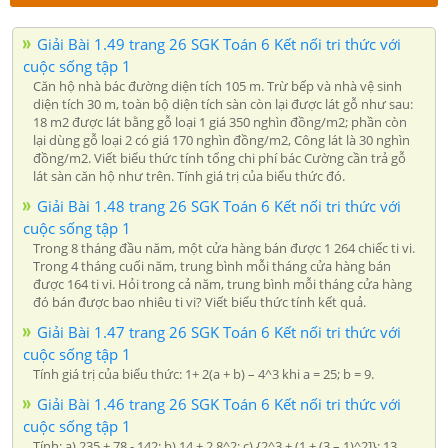
Giải Bài 1.49 trang 26 SGK Toán 6 Kết nối tri thức với
cuộc sống tập 1
Căn hộ nhà bác đường diện tích 105 m. Trừ bếp và nhà vệ sinh
diện tích 30 m, toàn bộ diện tích sàn còn lại được lát gỗ như sau:
18 m2 được lát bằng gỗ loại 1 giá 350 nghìn đồng/m2; phần còn
lại dùng gỗ loại 2 có giá 170 nghìn đồng/m2, Công lát là 30 nghìn
đồng/m2. Viết biểu thức tính tổng chi phí bác Cường cần trả gỗ
lát sàn căn hộ như trên. Tính giá trị của biểu thức đó.
Giải Bài 1.48 trang 26 SGK Toán 6 Kết nối tri thức với
cuộc sống tập 1
Trong 8 tháng đầu năm, một cửa hàng bán được 1 264 chiếc ti vi.
Trong 4 tháng cuối năm, trung bình mỗi tháng cửa hàng bán
được 164 ti vi. Hỏi trong cả năm, trung bình mỗi tháng cửa hàng
đó bán được bao nhiêu ti vi? Viết biểu thức tính kết quả.
Giải Bài 1.47 trang 26 SGK Toán 6 Kết nối tri thức với
cuộc sống tập 1
Tính giá trị của biểu thức: 1+ 2(a + b) – 4^3 khi a = 25; b = 9.
Giải Bài 1.46 trang 26 SGK Toán 6 Kết nối tri thức với
cuộc sống tập 1
Tính: a) 235 + 78 - 142; b) 14 + 2.8^2; c) {2^3 + (1 + (3 – 1)^2]}: 13.