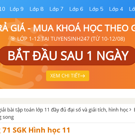
10
Lớp 9
Lớp 8
Lớp 7
Lớp 6
Lớp 5
Lớp 4
Lớ
RẢ GIÁ - MUA KHOÁ HỌC THEO
🎯 LỚP 1-12 TẠI TUYENSINH247 (TỪ 10-12/08)
BẮT ĐẦU SAU 1 NGÀY
XEM CHI TIẾT
giải bài tập toán lớp 11 đầy đủ đại số và giải tích, hình học
g song
g 71 SGK Hình học 11