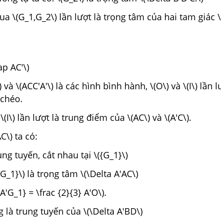
qua \(G_1,G_2\) lần lượt là trọng tâm của hai tam giác 
ap AC'\)
 và \(ACC'A'\) là các hình bình hành, \(O\) và \(I\) lần l
chéo.
\(I\) lần lượt là trung điểm của \(AC\) và \(A'C\).
C\) ta có:
rung tuyến, cắt nhau tại \({G_1}\)
G_1}\) là trọng tâm \(\Delta A'AC\)
A'G_1} = \frac {2}{3} A'O\).
g là trung tuyến của \(\Delta A'BD\)