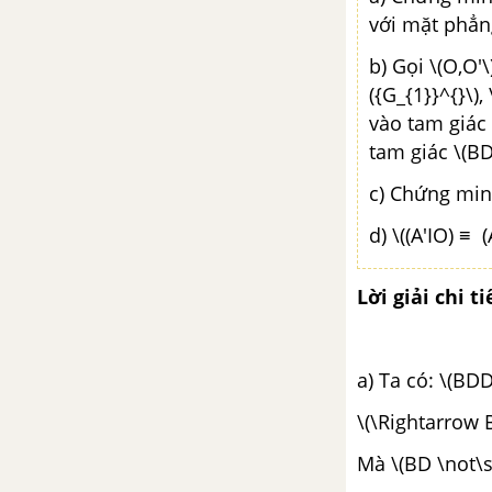
TẢI 50 ĐỀ KIỂM TRA 15 PHÚT TOÁN 11
với mặt phẳng
b) Gọi \(O,O'
TẢI 30 ĐỀ KIỂM TRA 1 TIẾT TOÁN 11
({G_{1}}^{}\),
vào tam giác 
TẢI 5 ĐỀ THI GIỮA KÌ 1 TOÁN 11
tam giác \(BDA
TẢI 25 ĐỀ THI HỌC KÌ 1 TOÁN 11
c) Chứng minh
d) \((A'IO) ≡ (
TẢI 6 ĐỀ THI GIỮA HỌC KÌ 2 TOÁN 11
Lời giải chi ti
TẢI 20 ĐỀ THI HỌC KÌ 2 TOÁN 11
a) Ta có: \(BDD
\(\Rightarrow 
Mà \(BD \not\sub