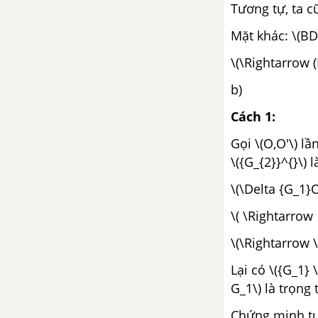
Tương tự, ta cũn
Mặt khác: \(BD
\(\Rightarrow (
b)
Cách 1:
Gọi \(O,O'\) lầ
\({G_{2}}^{}\) l
\(\Delta {G_1}O
\( \Rightarrow 
\(\Rightarrow \
Lại có \({G_1} 
G_1\) là trọng 
Chứng minh tươ