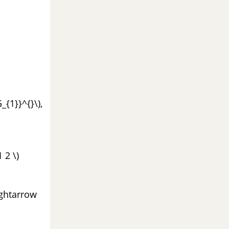
_{1}}^{}\),
 2 \)
ightarrow