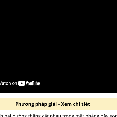
Phương pháp giải - Xem chi tiết
h hai đường thẳng cắt nhau trong mặt phẳng này so