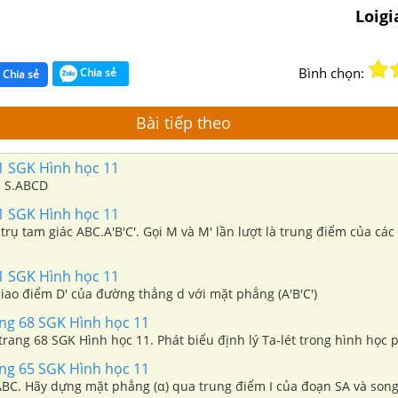
Loig
Bình chọn:
Chia sẻ
Chia sẻ
Bài tiếp theo
71 SGK Hình học 11
p S.ABCD
71 SGK Hình học 11
trụ tam giác ABC.A'B'C'. Gọi M và M' lần lượt là trung điểm của các
71 SGK Hình học 11
iao điểm D' của đường thẳng d với mặt phẳng (A'B'C')
ang 68 SGK Hình học 11
 trang 68 SGK Hình học 11. Phát biểu định lý Ta-lét trong hình học 
ang 65 SGK Hình học 11
ABC. Hãy dựng mặt phẳng (α) qua trung điểm I của đoạn SA và song