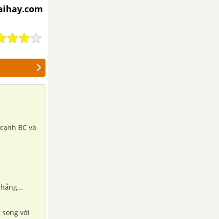
iaihay.com
 cạnh BC và
phẳng...
 song với