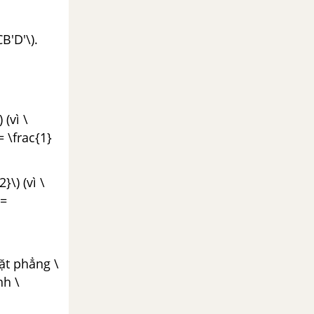
B'D'\).
 (vì \
= \frac{1}
}\) (vì \
 =
mặt phẳng \
nh \