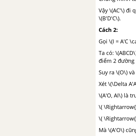
Vậy \(AC'\) đi 
\(B'D'C\).
Cách 2:
Gọi \(I = A'C \c
Ta có: \(ABCD\)
điểm 2 đường 
Suy ra \(O\) và 
Xét \(\Delta A'A
\(A'O, AI\) là t
\( \Rightarrow{
\( \Rightarrow{
Mà \(A'O\) cũn