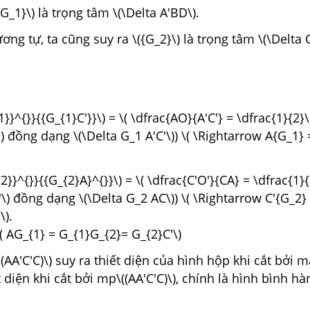
G_1}\) là trọng tâm \(\Delta A'BD\).
ng tự, ta cũng suy ra \({G_2}\) là trọng tâm \(\Delta C
}}^{}}{{G_{1}C'}}\) = \( \dfrac{AO}{A'C'} = \dfrac{1}{2}\)
 đồng dạng \(\Delta G_1 A'C'\)) \( \Rightarrow A{G_1} 
2}}^{}}{{G_{2}A}^{}}\) = \( \dfrac{C'O'}{CA} = \dfrac{1}{2
\) đồng dạng \(\Delta G_2 AC\)) \( \Rightarrow C'{G_2}
\).
( AG_{1} = G_{1}G_{2}= G_{2}C'\)
≡ (AA'C'C)\) suy ra thiết diện của hình hộp khi cắt bởi 
iết diện khi cắt bởi mp\((AA'C'C)\), chính là hình bình hà