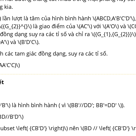
 kia.
\) lần lượt là tâm của hình bình hành \(ABCD,A'B'C'D'\),
 \({G_{2}}^{}\) là giao điểm của \(AC'\) với \(A'O\) và \(
đồng dạng suy ra các tỉ số và chỉ ra \({G_{1},{G_{2}}}\
'\) và \(B'D'C\).
 các tam giác đồng dạng, suy ra các tỉ số.
AA'C'C)\)
ết
'B'\) là hình bình hành ( vì \(BB'//DD'; BB'=DD' \)).
BD//B'D'\)
set \left( {CB'D'} \right)\) nên \(BD // \left( {CB'D'} \r