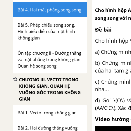
Bài 4. Hai mặt phẳng song song
Cho hình hộp A
song song với 
Bài 5. Phép chiếu song song.
Đề bài
Hình biểu diễn của một hình
không gian
Cho hình hộp \
a) Chứng minh 
Ôn tập chương II - Đường thẳng
và mặt phẳng trong không gian.
b) Chứng minh
Quan hệ song song
của hai tam giá
CHƯƠNG III. VECTƠ TRONG
c) Chứng minh 
KHÔNG GIAN. QUAN HỆ
nhau.
VUÔNG GÓC TRONG KHÔNG
GIAN
d) Gọi \(O\) 
(AA'C'C\). Xác 
Bài 1. Vectơ trong không gian
Video hướng 
Bài 2. Hai đường thẳng vuông