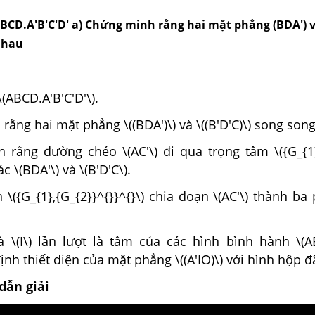
BCD.A'B'C'D' a) Chứng minh rằng hai mặt phẳng (BDA') và
nhau
(ABCD.A'B'C'D'\).
rằng hai mặt phẳng \((BDA')\) và \((B'D'C)\) song son
 rằng đường chéo \(AC'\) đi qua trọng tâm \({G_{1},
c \(BDA'\) và \(B'D'C\).
\({G_{1},{G_{2}}^{}}^{}\) chia đoạn \(AC'\) thành b
và \(I\) lần lượt là tâm của các hình bình hành \(A
định thiết diện của mặt phẳng \((A'IO)\) với hình hộp 
dẫn giải