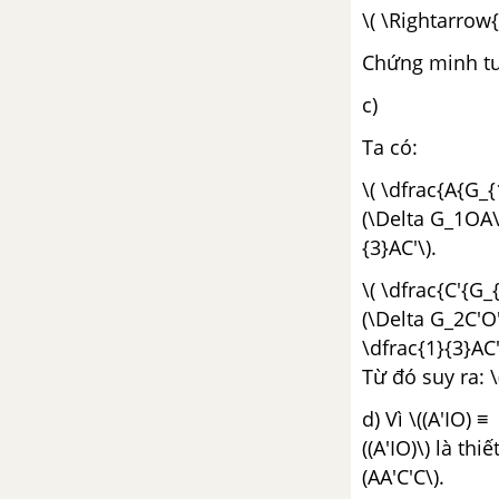
\( \Rightarrow{
Chứng minh tươ
c)
Ta có:
\( \dfrac{A{G_{1
(\Delta G_1OA\)
{3}AC'\).
\( \dfrac{C'{G_{
(\Delta G_2C'O'
\dfrac{1}{3}AC'
Từ đó suy ra: \
d) Vì \((A'IO) 
((A'IO)\) là th
(AA'C'C\).