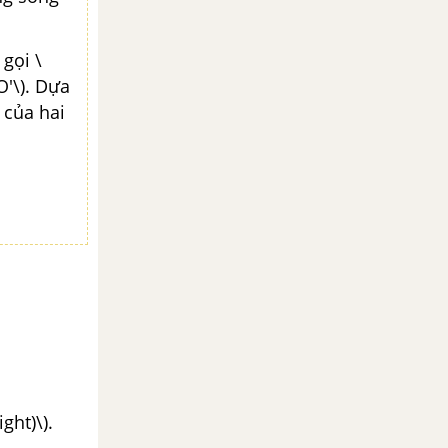
 gọi \
CO'\). Dựa
) của hai
ight)\).