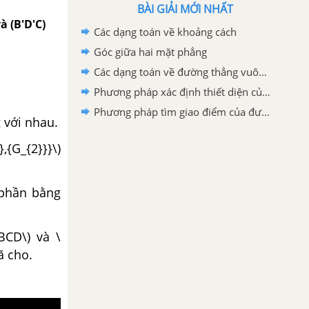
BÀI GIẢI MỚI NHẤT
 (B'D'C)
Các dạng toán về khoảng cách
Góc giữa hai mặt phẳng
Các dạng toán về đường thẳng vuông góc với mặt phẳng
Phương pháp xác định thiết diện của hình chóp
Phương pháp tìm giao điểm của đường thẳng và mặt phẳng
g với nhau.
{G_{2}}}\)
a phần bằng
BCD\) và \
đã cho.