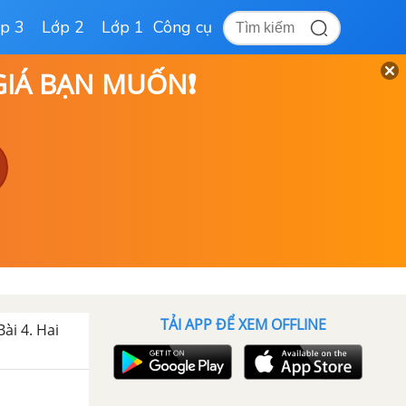
p 3
Lớp 2
Lớp 1
Công cụ
 GIÁ BẠN MUỐN❗
TẢI APP ĐỂ XEM OFFLINE
Bài 4. Hai