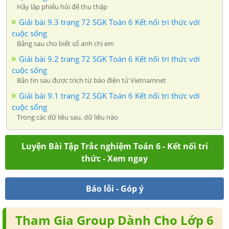
Hãy lập phiếu hỏi để thu thập
Giải bài 9.3 trang 72 SGK Toán 6 Kết nối tri thức với
cuộc sống
Bảng sau cho biết số anh chị em
Giải bài 9.2 trang 72 SGK Toán 6 Kết nối tri thức với
cuộc sống
Bản tin sau được trích từ báo điện tử Vietnamnet
Giải bài 9.1 trang 72 SGK Toán 6 Kết nối tri thức với
cuộc sống
Trong các dữ liệu sau, dữ liệu nào
Luyện Bài Tập Trắc nghiệm Toán 6 - Kết nối tri
thức - Xem ngay
Báo lỗi - Góp ý
Tham Gia Group Dành Cho Lớp 6