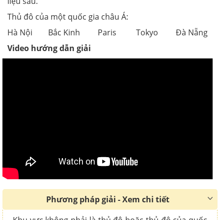
liệu sau.
Thủ đô của một quốc gia châu Á:
Hà Nội Bắc Kinh Paris Tokyo Đà Nẵng
Video hướng dẫn giải
Phương pháp giải - Xem chi tiết